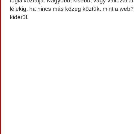
foglalkoztatja. Nagyobb, kisebb, vagy változatlan
lélekig, ha nincs más közeg köztük, mint a web?
kiderül.