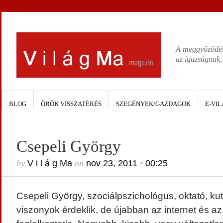
A meggyőződése
az igazságnak,
BLOG
ÖRÖK VISSZATÉRÉS
SZEGÉNYEK/GAZDAGOK
E-VIL
Csepeli György
by
V i l á g Ma
on
nov 23, 2011
•
00:25
Csepeli György, szociálpszichológus, oktató, ku
viszonyok érdeklik, de újabban az internet és az