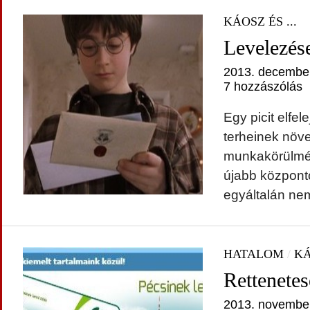
KÁOSZ ÉS ...
Levelezés
2013. december
7 hozzászólás
Egy picit elfel
terheinek növ
munkakörülmén
újabb központ
egyáltalán nem
HATALOM
/
KÁ
Rettenete
2013. november