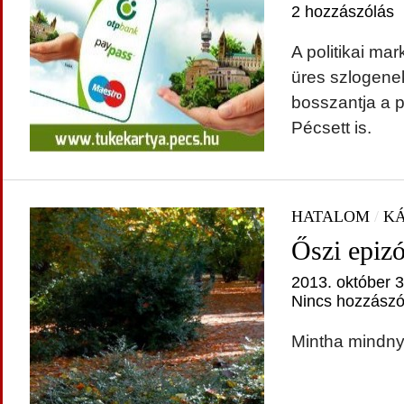
2 hozzászólás
A politikai mar
üres szlogenek
bosszantja a p
Pécsett is.
HATALOM
/
KÁ
Őszi epiz
2013. október 3
Nincs hozzászó
Mintha mindnyá