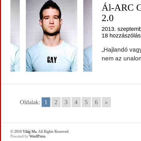
Ál-ARC Go
2.0
2013. szeptemb
18 hozzászólás
„Hajlandó vag
nem az unalom
Oldalak:
1
2
3
4
5
6
»
© 2010
Világ Ma
. All Rights Reserved.
Powered by
WordPress
.