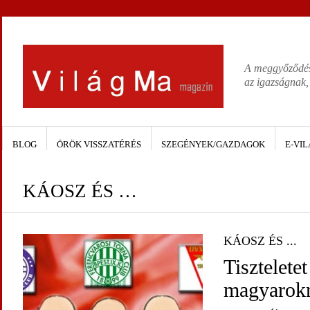
A meggyőződése
az igazságnak,
BLOG
ÖRÖK VISSZATÉRÉS
SZEGÉNYEK/GAZDAGOK
E-VIL
KÁOSZ ÉS …
KÁOSZ ÉS ...
Tisztelete
magyarok