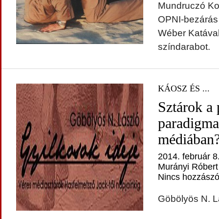
Mundruczó Kor
OPNI-bezárás
Wéber Katával
színdarabot.
KÁOSZ ÉS ...
Sztárok a 
paradigma
médiában
2014. február 8
Murányi Róbert
Nincs hozzászó
Göbölyös N. Lá