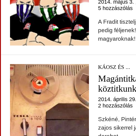
2014. május 3.
5 hozzászólás
A Fradit tisztel
pedig féljenek!
magyaroknak!
KÁOSZ ÉS ...
Magántitk
köztitkun
2014. április 29
2 hozzászólás
Szkéné, Pintér
zajos sikerrel 