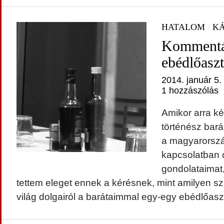
HATALOM
/
KÁ
Kommentá
ebédlőaszt
2014. január 5.
1 hozzászólás
Amikor arra ké
történész bar
a magyarorszá
kapcsolatban
gondolataimat
tettem eleget ennek a kérésnek, mint amilyen s
világ dolgairól a barátaimmal egy-egy ebédlőaszt