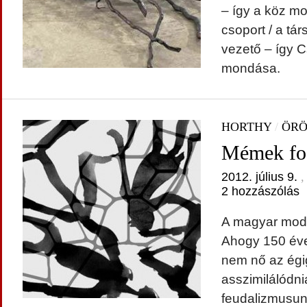
– így a köz m
csoport / a tá
vezető – így 
mondása.
HORTHY
/
ÖRÖ
Mémek fo
2012. július 9.
,
2 hozzászólás
A magyar modell
Ahogy 150 éve
nem nő az égig
asszimilálódnia
feudalizmusu