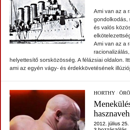
Ami van az a r
gondolkodás, 
és valós közö
elkötelezettsé
Ami van az a r
racionalizálás
helyettesítő sorsközösség. A félázsiai oldalon. It
ami az egyén vágy- és érdekkövetésének illúziój
HORTHY
/
ÖRÖ
Menekülés
hasznaveh
2012. július 25.
3 hozzászólás