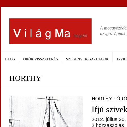
A meggyőződése
az igazságnak,
BLOG
ÖRÖK VISSZATÉRÉS
SZEGÉNYEK/GAZDAGOK
E-VIL
HORTHY
HORTHY
/
ÖRÖ
Ifjú szíve
2012. július 30.
2 hozzászólás