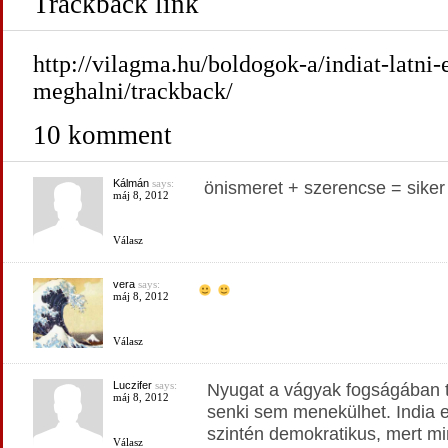
Trackback link
http://vilagma.hu/boldogok-a/indiat-latni-
meghalni/trackback/
10 komment
Kálmán
says:
önismeret + szerencse = siker
máj 8, 2012
Válasz
vera
says:
máj 8, 2012
Válasz
Luczifer
says:
Nyugat a vágyak fogságában t
máj 8, 2012
senki sem menekülhet. India 
szintén demokratikus, mert mi
Válasz