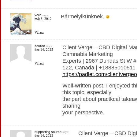
vera
says:
Bármelyikünknek.
máj 8, 2012
Válasz
source
says:
Client Verge – CBD Digital M
dec 14, 2025
Camnabis Marketing
Experts | 2967 Dundas St W 
Válasz
1Z2, Canada | +18885010511
https://padlet.com/clientverge
Well-written post. I enjoyted 
this topic, especially
the part about practkcal takea
sharing
your perspective.
supporting source
says:
Client Verge – CBD Dig
dec 14, 2025