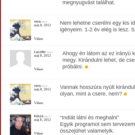
megnyugvást találhat.
vera
says:
Nem lehetne cserélni egy kis 
máj 8, 2012
igényeim. 1-2 év elég is lesz.
Válasz
Luczifer
says:
Ahogy én látom az ez irányú k
máj 8, 2012
megy. Kirándulni lehet, de cs
próbálni.
Válasz
vera
says:
Vannak hosszúra nyúlt kiránd
máj 8, 2012
olyan, mint a csere, nem?
Válasz
Kósza
says:
“Indiát látni és meghalni”
máj 8, 2012
Egyik programot sem tervezem,
összejöhet valamelyik.
Válasz