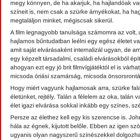
megy könnyen, de ha akarjuk, ha hajlandóak va
színeit is, nem csak a szürke árnyékokat, ha hag
megtaláljon minket, mégiscsak sikerül.
A film legnagyobb tanulsága számomra az volt,
hajlamos bűntudatban leélni egy egész életet va
amit saját elvárásaként internalizál ugyan, de a
egy képzelt társadalmi, családi elvárásokból épít
ahogyan ezt egy jó brit filmvígjátéktól el is várhat
micsoda óriási szamárság, micsoda önsorsrontás
Hogy miért vagyunk hajlamosak arra, szürke falak
életünket, rejtély. Talán a félelem az oka, talán
élet igazi elvárása sokkal inkább egy színes, sz
Persze az élethez kell egy kis szerencse is. J
hála az égnek, kijutott belőle. Ebben az igen sz
ugyanis olyan nagyszerű színészekkel dolgozhat