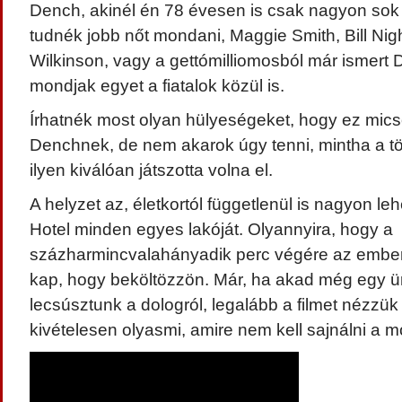
Dench, akinél én 78 évesen is csak nagyon sok
tudnék jobb nőt mondani, Maggie Smith, Bill Nig
Wilkinson, vagy a gettómilliomosból már ismert 
mondjak egyet a fiatalok közül is.
Írhatnék most olyan hülyeségeket, hogy ez mics
Denchnek, de nem akarok úgy tenni, mintha a t
ilyen kiválóan játszotta volna el.
A helyzet az, életkortól függetlenül is nagyon leh
Hotel minden egyes lakóját. Olyannyira, hogy a
százharmincvalahányadik perc végére az embe
kap, hogy beköltözzön. Már, ha akad még egy ü
lecsúsztunk a dologról, legalább a filmet nézzü
kivételesen olyasmi, amire nem kell sajnálni a mo