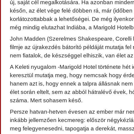
új, saját cél megalkotására. Ha azonban minde
későn, az élet vége felé döbben rá, már (időben 
korlátozottabbak a lehetőségei. De még ilyenko
még mindig elutazhat Indiába, a Marigold Hotelb
John Madden (Szerelmes Shakespeare, Corelli k
filmje az újrakezdés bátorító példáját mutatja fe
nem fiatalok, de készséggel elhiszik, van élet az 
A Keleti nyugalom -Marigold Hotel története hét i
keresztül mutatja meg, hogy nemcsak hogy érdem
hanem azt is, hogy ennek a talpra állásnak nem
élet során eltelt, sem az abból hátralévő évek, 
száma. Mert sohasem késő.
Persze hatvan-hetven évesen az ember már nem
inkább jellemzően kecmereg: először négykézlábr
meg felegyenesedni, tapogatja a derekát, mass