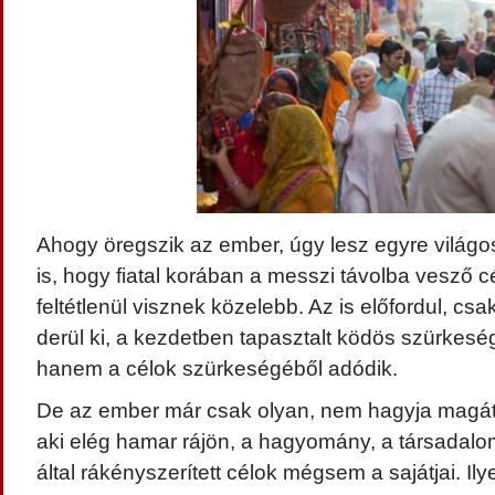
Ahogy öregszik az ember, úgy lesz egyre vilá
is, hogy fiatal korában a messzi távolba vesző
feltétlenül visznek közelebb. Az is előfordul, cs
derül ki, a kezdetben tapasztalt ködös szürkesé
hanem a célok szürkeségéből adódik.
De az ember már csak olyan, nem hagyja magát
aki elég hamar rájön, a hagyomány, a társadalom
által rákényszerített célok mégsem a sajátjai. Ily