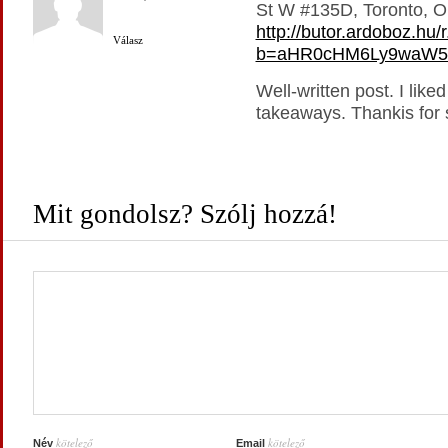
St W #135D, Toronto, 
http://butor.ardoboz.hu/
Válasz
b=aHR0cHM6Ly9waW5n
Well-written post. I like
takeaways. Thankis for 
Mit gondolsz? Szólj hozzá!
kötelező
kötelező
Név
Email