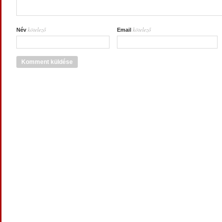
kötelező
kötelező
Név
Email