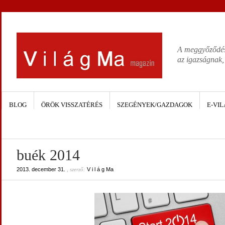
A meggyőződése
az igazságnak,
BLOG
ÖRÖK VISSZATÉRÉS
SZEGÉNYEK/GAZDAGOK
E-VIL
buék 2014
2013. december 31.
, szerző:
V i l á g Ma