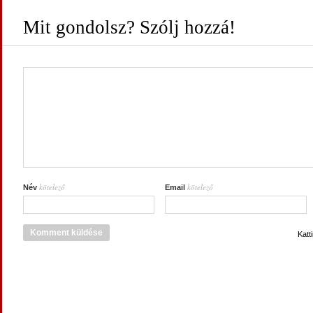
Mit gondolsz? Szólj hozzá!
kötelező
kötelező
Név
Email
Katt