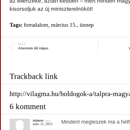
az ellenzéke, aztán kedden – mert minden magy
kisorsoljuk az új miniszterelnököt!
Tags:
forradalom
,
március 15.
,
ünnep
Előző
A bennünk élő mágus
Trackback link
http://vilagma.hu/boldogok-a/talpra-magy
6 komment
indianer
says:
Mindent megteszek ma a hétf
márc 15, 2012