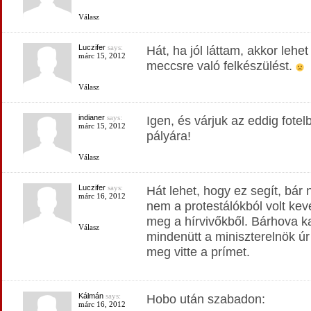
Válasz
Luczifer
says:
Hát, ha jól láttam, akkor lehe
márc 15, 2012
meccsre való felkészülést.
Válasz
indianer
says:
Igen, és várjuk az eddig fotel
márc 15, 2012
pályára!
Válasz
Luczifer
says:
Hát lehet, hogy ez segít, bár
márc 16, 2012
nem a protestálókból volt ke
meg a hírvivőkből. Bárhova k
Válasz
mindenütt a miniszterelnök ú
meg vitte a prímet.
Kálmán
says:
Hobo után szabadon:
márc 16, 2012