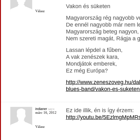
Vakon és süketen
Válasz
Magyarország rég nagyobb vo
De ennél nagyobb már nem le
Magyarország beteg nagyon,
Nem szereti magát, Rágja a g
Lassan lépdel a fűben,
A vak zenészek kara,
Mondjátok emberek,
Ez még Európa?
http://www.zeneszoveg.hu/da
blues-band/vakon-es-suketen
indianer
says:
Ez ide illik, én is így érzem:
márc 16, 2012
http://youtu.be/5EzlmgMpMR
Válasz