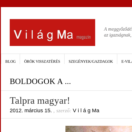
A meggyőződése
az igazságnak,
BLOG
ÖRÖK VISSZATÉRÉS
SZEGÉNYEK/GAZDAGOK
E-VIL
BOLDOGOK A ...
Talpra magyar!
2012. március 15.
, szerző:
V i l á g Ma