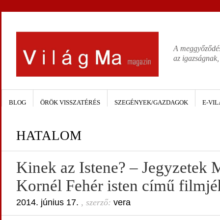
A meggyőződése
az igazságnak,
BLOG
ÖRÖK VISSZATÉRÉS
SZEGÉNYEK/GAZDAGOK
E-VIL
HATALOM
Kinek az Istene? – Jegyzetek
Kornél Fehér isten című filmjé
2014. június 17.
, szerző:
vera