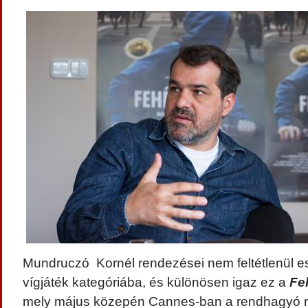
Mundruczó Kornél rendezései nem feltétlenül e
vígjáték kategóriába, és különösen igaz ez a
Fe
mely május közepén Cannes-ban a rendhagyó 