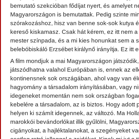
bemutató szekcióban fődíjat nyert, és amelyet 
Magyarországon is bemutattak. Pedig szinte mi
szórakozáshoz, hisz van benne sok-sok kutya és
kereső kiskamasz. Csak hát kérem, ez itt nem 
mester színpada, és a mi kies honunkat sem a sz
belebóbiskáló Erzsébet királynő irányítja. Ez itt 
A film mondjuk a mai Magyarországon játszódik
játszódhatna valahol Európában is, ennek az e
kontinensnek sok országában, ahol vagy van él
hagyomány a társadalom irányításában, vagy ni
idegeneket momentán nem sok országban fogadj
kebelére a társadalom, az is biztos. Hogy adott p
helyen ki számít idegennek, az változó. Ma Holl
marokkói bevándorlókat illik gyűlölni, Magyaro
cigányokat, a hajléktalanokat, a szegényeket v