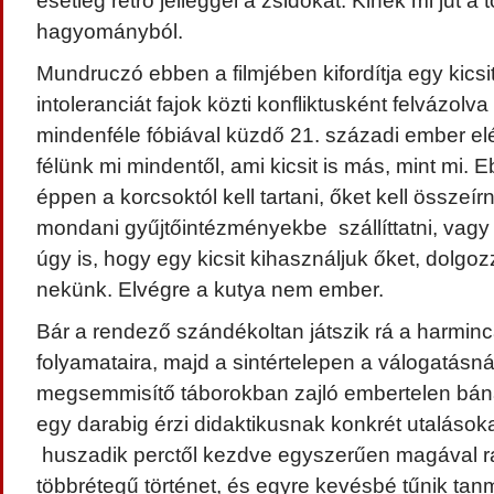
esetleg retró jelleggel a zsidókat. Kinek mi jut a 
hagyományból.
Mundruczó ebben a filmjében kifordítja egy kicsit
intoleranciát fajok közti konfliktusként felvázolva 
mindenféle fóbiával küzdő 21. századi ember elé.
félünk mi mindentől, ami kicsit is más, mint mi. 
éppen a korcsoktól kell tartani, őket kell összeír
mondani gyűjtőintézményekbe szállíttatni, vagy
úgy is, hogy egy kicsit kihasználjuk őket, dolgo
nekünk. Elvégre a kutya nem ember.
Bár a rendező szándékoltan játszik rá a harmin
folyamataira, majd a sintértelepen a válogatásná
megsemmisítő táborokban zajló embertelen bá
egy darabig érzi didaktikusnak konkrét utalásoka
huszadik perctől kezdve egyszerűen magával r
többrétegű történet, és egyre kevésbé tűnik ta