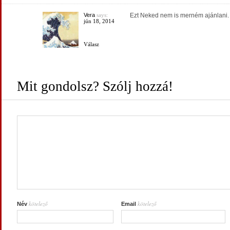
Vera
says:
Ezt Neked nem is merném ajánlani.
jún 18, 2014
Válasz
Mit gondolsz? Szólj hozzá!
kötelező
kötelező
Név
Email