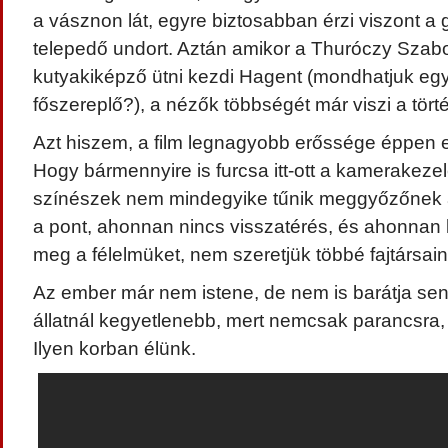
a vásznon lát, egyre biztosabban érzi viszont a
telepedő undort. Aztán amikor a Thuróczy Szabolc
kutyakiképző ütni kezdi Hagent (mondhatjuk egy
főszereplő?), a nézők többségét már viszi a tör
Azt hiszem, a film legnagyobb erőssége éppen 
Hogy bármennyire is furcsa itt-ott a kamerakezel
színészek nem mindegyike tűnik meggyőzőnek 
a pont, ahonnan nincs visszatérés, és ahonnan 
meg a félelmüket, nem szeretjük többé fajtársai
Az ember már nem istene, de nem is barátja sen
állatnál kegyetlenebb, mert nemcsak parancsra, d
Ilyen korban élünk.