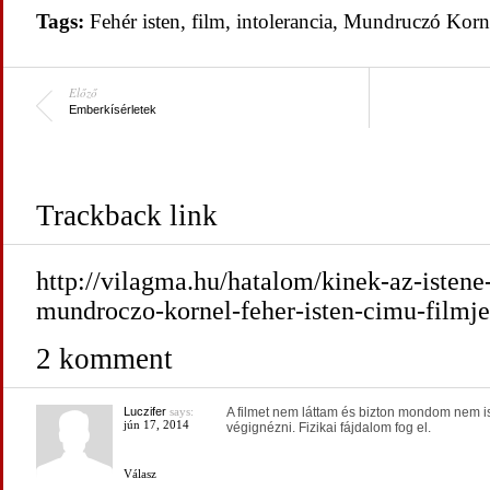
Tags:
Fehér isten
,
film
,
intolerancia
,
Mundruczó Korn
Előző
Emberkísérletek
Trackback link
http://vilagma.hu/hatalom/kinek-az-istene
mundroczo-kornel-feher-isten-cimu-filmje
2 komment
Luczifer
says:
A filmet nem láttam és bizton mondom nem is
jún 17, 2014
végignézni. Fizikai fájdalom fog el.
Válasz