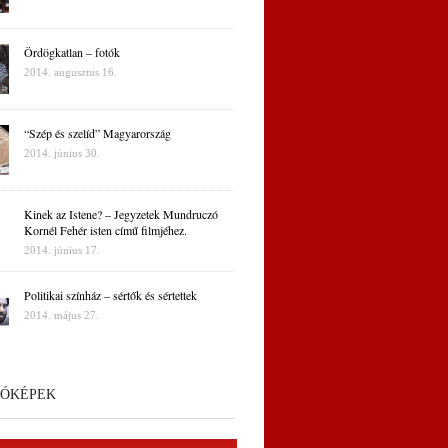
Ördögkatlan – fotók
2014. augusztus 16.
“Szép és szelíd” Magyarország
2014. június 30.
Kinek az Istene? – Jegyzetek Mundruczó
Kornél Fehér isten című filmjéhez.
2014. június 17.
Politikai színház – sértők és sértettek
2014. május 27.
ÓKÉPEK