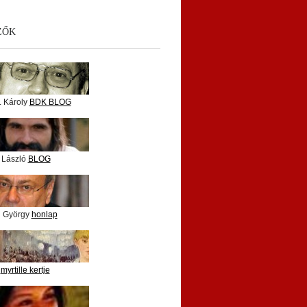
ZŐK
. Károly
BDK BLOG
 László
BLOG
i György
honlap
e
myrtille kertje