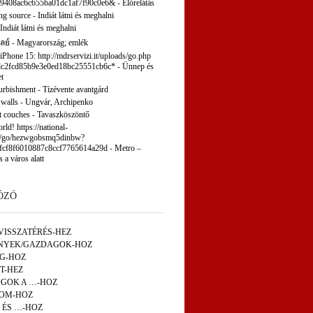
9408ac6c655ba01dc1af7f90c0e6&
-
Előrelátás
ng source
-
Indiát látni és meghalni
Indiát látni és meghalni
ลย์
-
Magyarország; emlék
 iPhone 15: http://mdrservizi.it/uploads/go.php
c2fcd85b9e3e0ed18bc25551cb6c*
-
Ünnep és
t
furbishment
-
Tízévente avantgárd
 walls
-
Ungvár, Archipenko
t couches
-
Tavaszköszöntő
ld! https://national-
p/go/hezwgobsmq5dinbw?
fcf8f6010887c8ccf7765614a29d
-
Metro –
s a város alatt
ÓZÓ
VISSZATÉRÉS-HEZ
NYEK/GAZDAGOK-HOZ
ÁG-HOZ
T-HEZ
GOK A …-HOZ
OM-HOZ
 ÉS …-HOZ