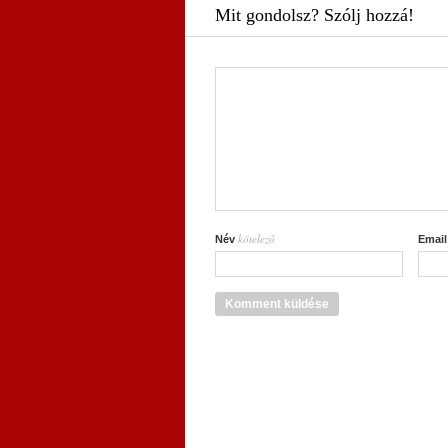
Mit gondolsz? Szólj hozzá!
kötelező
Név
Emai