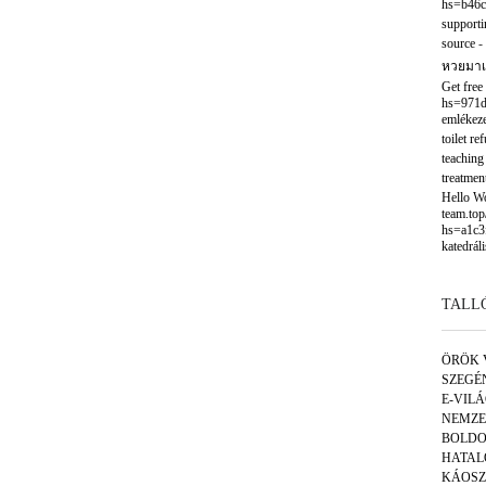
hs=b46c
supporti
source
-
หวยมาเ
Get free
hs=971d
emlékeze
toilet re
teaching
treatmen
Hello Wor
team.to
hs=a1c3
katedráli
TALL
ÖRÖK 
SZEGÉ
E-VIL
NEMZE
BOLDO
HATAL
KÁOSZ