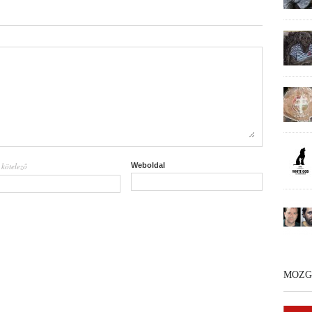
kötelező
Weboldal
l
MOZG