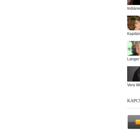
Indiáne
Kapitá
Langer
Vera W
KAPC