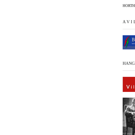
HORT
A V I
HANG