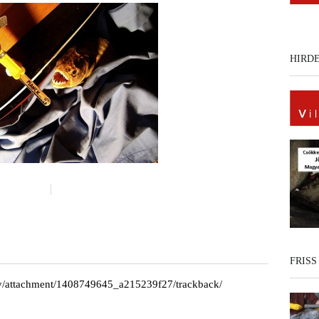
HIRD
FRISS
ory/attachment/1408749645_a215239f27/trackback/