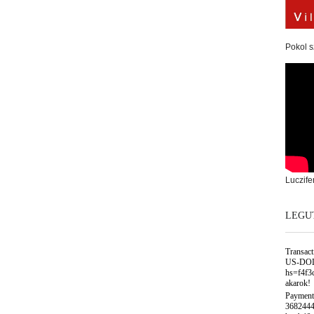
Pokol s
Luczife
LEGU
Transac
US-DOL
hs=f4f3
akarok!
Payment
3682444