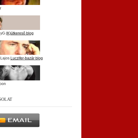
r
nyG
(K)útkereső blog
 Lajos
Luczifer-bazár blog
oon
SOLAT