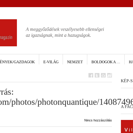
A meggyőződések veszélyesebb ellenségei
az igazságnak, mint a hazugságok.
ÉNYEK/GAZDAGOK
E-VILÁG
NEMZET
BOLDOGOK A …
H
KÉP-S
rás:
com/photos/photonquantique/14087496
A FA
Nincs hozzászólás