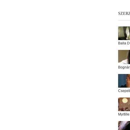
SZER
Balla D
Bognár
Csepel
Myrtill