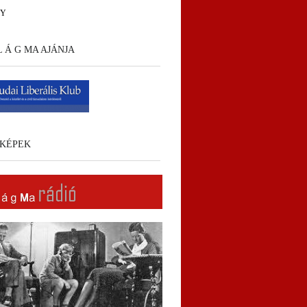
HY
 L Á G MA AJÁNJA
KÉPEK