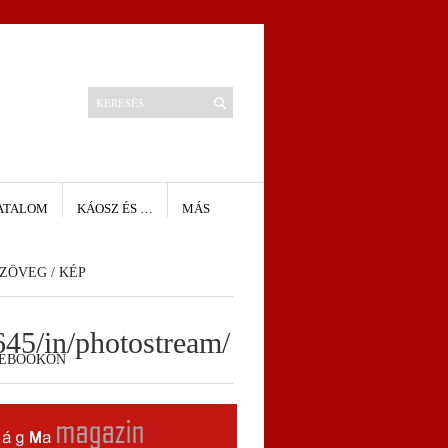
ATALOM
KÁOSZ ÉS …
MÁS
ZÖVEG / KÉP
45/in/photostream/
CEBOOKON