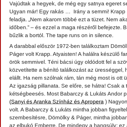
Vajúdtak a hegyek, de még egy satnya egeret s
Ugyan már! Egy rakás … Irány a semmi! Krapp a
feladja. „Nem akarom többé ezt a tüzet. Nem ak
időben.” – és ezzel a maga részéről befejezte.
bűzlik a bortól. The tape runs on in silence.
A darabbal először 1972-ben találkoztam Dömö
Páger volt Krapp. Atyaisten! A halálra készülő 
örök semmivel. Téni bácsi úgy oldódott fel a sz
közvetítette a bénító találkozást az ürességgel, 
elállt. Ha nem szólnak rám, tán még most is ott ü
Az igazság pillanata. Se előre, se hátra! Csak a 
kétségbeesés. Most Babarczy & Lukáts Andor pr
(Sanyi és Aranka Színház és Apropera
) Nagyon 
volt. A Babarczy & Lukáts mintha jobban figyelte
szembesítésre, Dömölky & Páger, mintha jobban 
az elbukó Emberre. De mindegy a hangsúly; ez 