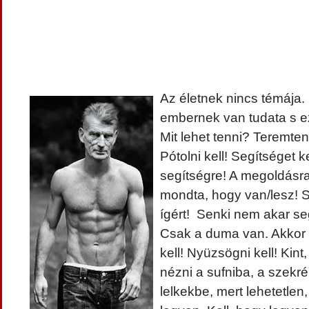
Az életnek nincs témája
embernek van tudata s ez
Mit lehet tenni? Teremteni
Pótolni kell! Segítséget ke
segítségre! A megoldásr
mondta, hogy van/lesz! 
ígért! Senki nem akar segí
Csak a duma van. Akkor is
kell! Nyüzsögni kell! Kint, 
nézni a sufniba, a szekr
lelkekbe, mert lehetetlen