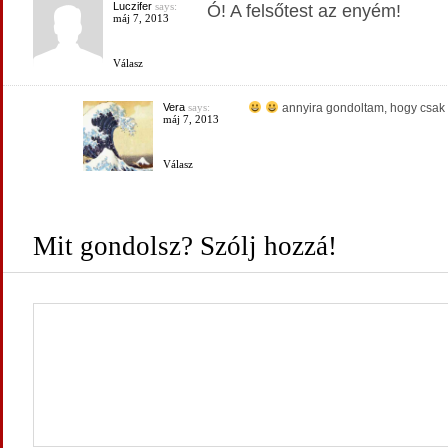
Luczifer
says:
Ó! A felsőtest az enyém!
máj 7, 2013
Válasz
Vera
says:
annyira gondoltam, hogy csak rá
máj 7, 2013
Válasz
Mit gondolsz? Szólj hozzá!