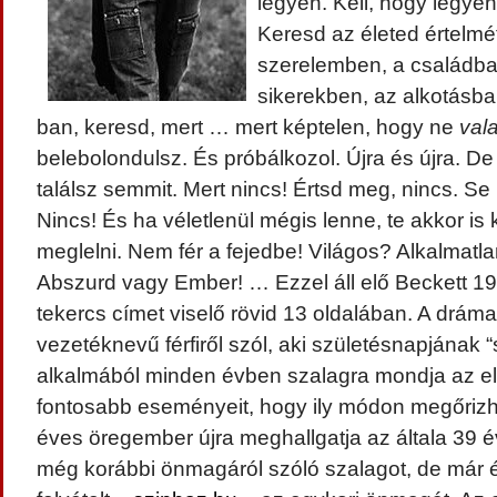
legyen. Kell, hogy legyen
Keresd az életed értelmé
szerelemben, a családb
sikerekben, az alkotásba
ban, keresd, mert … mert képtelen, hogy ne
val
belebolondulsz. És próbálkozol. Újra és újra. D
találsz semmit. Mert nincs! Értsd meg, nincs. Se k
Nincs! És ha véletlenül mégis lenne, te akkor is
meglelni. Nem fér a fejedbe! Világos? Alkalmatl
Abszurd vagy Ember! … Ezzel áll elő Beckett 1
tekercs címet viselő rövid 13 oldalában. A drám
vezetéknevű férfiről szól, aki születésnapjának
alkalmából minden évben szalagra mondja az elm
fontosabb eseményeit, hogy ily módon megőrizh
éves öregember újra meghallgatja az általa 39 é
még korábbi önmagáról szóló szalagot, de már ér