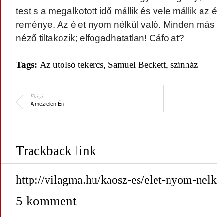
test s a megalkotott idő mállik és vele mállik az 
reménye. Az élet nyom nélkül való. Minden más 
néző tiltakozik; elfogadhatatlan! Cáfolat?
Tags:
Az utolsó tekercs
,
Samuel Beckett
,
színház
Előző
A meztelen Én
Trackback link
http://vilagma.hu/kaosz-es/elet-nyom-nelk
5 komment