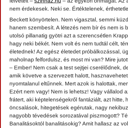
felvételt –
szinhaz.hu
– az egykori önmagát. Az a
nem érdekesek. Neki se. Értéktelenek, érthetetle
Beckett könyörtelen. Nem vigasztal,
semmi küzdj
hanem szembesít. A létezés nem bír és nem is b
utolsó pillanatig gyötri azt a szerencsétlen Kra
hagy neki békét. Nem volt és nem tudtál célt, tém
életednek! Az egész életedet próbálkozással, üg
maholnap felfordulsz, és most mi van? Mire jutott
– Ember! Nem csak a test sejtjei cserélődnek, de
amik követve a szervezett halott, hasznavehetet
nyomtalanul eltűnnek. Mert azok is halottak, me
Ezért nem vagy! Nem is lehetsz! Vagy vállalod 
frátert, aki képtelenségekről fantáziált, azt hitte,
öncsalások, hitegetések egérutak, nagy nekibu
nagyobb tévedések sorozatával piszmogott? Tév
Banalitásoktól banalitásokig? Amit hallasz az vol