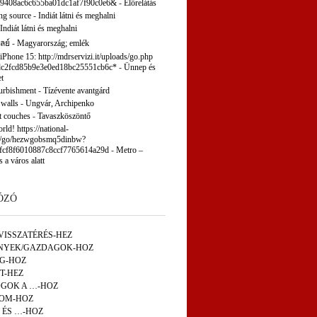
9408ac6c655ba01dc1af7f90c0e6&
-
Előrelátás
ng source
-
Indiát látni és meghalni
Indiát látni és meghalni
ลย์
-
Magyarország; emlék
 iPhone 15: http://mdrservizi.it/uploads/go.php
c2fcd85b9e3e0ed18bc25551cb6c*
-
Ünnep és
t
furbishment
-
Tízévente avantgárd
 walls
-
Ungvár, Archipenko
t couches
-
Tavaszköszöntő
ld! https://national-
p/go/hezwgobsmq5dinbw?
fcf8f6010887c8ccf7765614a29d
-
Metro –
s a város alatt
ÓZÓ
VISSZATÉRÉS-HEZ
NYEK/GAZDAGOK-HOZ
ÁG-HOZ
T-HEZ
GOK A …-HOZ
OM-HOZ
 ÉS …-HOZ