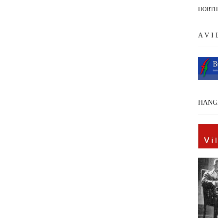
HORT
A V I
HANG