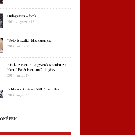
Ördögkatlan – fotók
2014. augusztus 16.
“Szép és szelíd” Magyarország
2014. június 30.
Kinek az Istene? – Jegyzetek Mundruczó
Kornél Fehér isten című filmjéhez.
2014. június 17.
Politikai színház – sértők és sértettek
2014. május 27.
ÓKÉPEK