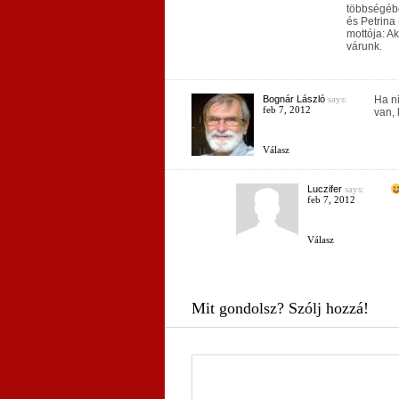
többségébe
és Petrina
mottója: Ak
várunk.
Bognár László
says:
Ha ni
feb 7, 2012
van, 
Válasz
Luczifer
says:
feb 7, 2012
Válasz
Mit gondolsz? Szólj hozzá!