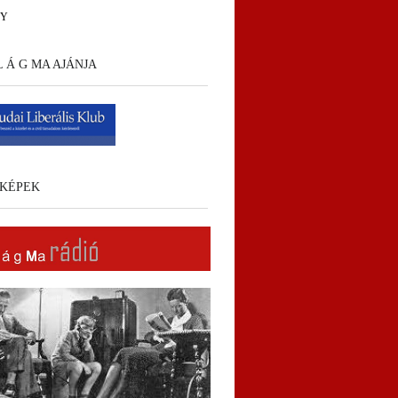
HY
 L Á G MA AJÁNJA
KÉPEK