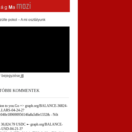
zülte pokol – A mi osztályunk
r bejegyzése
itt
TÓBBI KOMMENTEK
tion to you.Go => graph.org/BALANCE-36824-
LARS-04-24-2?
c040e189690956146a8a5d6e1332&
-
Nőt
 36,824.79 USDC ➸ graph.org/BALANCE-
-USD-04-21-3?