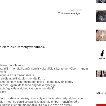
Következő
Tízévente avantgárd
-felelem-es-a-remeny/trackback/
elem – mondta az úr, …
t valakit – mondta K., már nem is valamiféle siker reményében, hanem
lvből.
 mondta az úr másodszor is, …
 elvétem, akit várok – mondta K. …,
, akár elmegy, mindenképpen elvéti – mondta az úr, merev
éssel ugyan, de föltűnő engedékenységgel …
kább úgy vétem el, hogy várom – mondta K.
stély
MOZG
dőbb portéka a remény. Nincs olyan kilátástalan helyzet, hogy ne
djon meg, ha senki se szállítja, akkor az ember – enyhítendő a
a tudása ellenére magának állítja elő. De azért az esetek