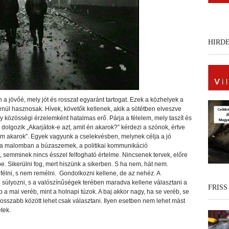
HIRD
en a jövőé, mely jót és rosszat egyaránt tartogat. Ezek a közhelyek a
nül hasznosak. Hívek, követők kellenek, akik a sötétben elveszve
y közösségi érzelemként hatalmas erő. Párja a félelem, mely taszít és
l dolgozik „Akarjátok-e azt, amit én akarok?” kérdezi a szónok, értve
nem akarok”. Egyek vagyunk a cselekvésben, melynek célja a jó
t a malomban a búzaszemek, a politikai kommunikáció
 semminek nincs ésszel felfogható értelme. Nincsenek tervek, előre
. Sikerülni fog, mert hiszünk a sikerben. S ha nem, hát nem.
élni, s nem remélni. Gondolkozni kellene, de az nehéz. A
 súlyozni, s a valószínűségek terében maradva kellene választani a
FRISS
 a mai veréb, mint a holnapi túzok. A baj akkor nagy, ha se veréb, se
rosszabb között lehet csak választani. Ilyen esetben nem lehet mást
etek.