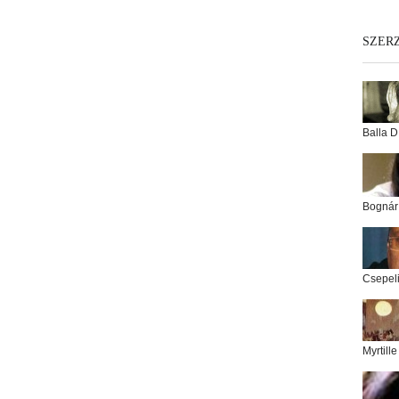
SZER
Balla D
Bognár
Csepel
Myrtill