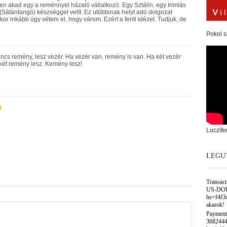
n akad egy a reménnyel házaló vállalkozó. Egy Sztálin, egy Irimiás
 (Sátántangó) készséggel vetít. Ez utóbbinak helyt adó dolgozat
kor inkább úgy vétem el, hogy várom. Ezért a fenti idézet. Tudjuk, de
Pokol s
ncs remény, lesz vezér. Ha vezér van, remény is van. Ha két vezér
két remény lesz. Kemény lesz!
Luczife
LEGU
Transac
US-DOL
hs=f4f3
akarok!
Payment
3682444