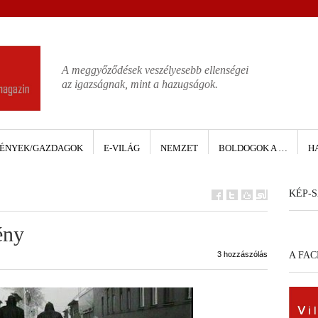
A meggyőződések veszélyesebb ellenségei
az igazságnak, mint a hazugságok.
ÉNYEK/GAZDAGOK
E-VILÁG
NEMZET
BOLDOGOK A …
H
KÉP-S
ény
3 hozzászólás
A FA