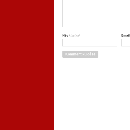
kötelező
Név
Emai