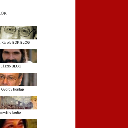
ZŐK
. Károly
BDK BLOG
 László
BLOG
i György
honlap
e
myrtille kertje