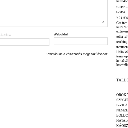
hs=b46c
supporti
source
-
หวยมาเ
Get free
hs=971d
emlékeze
kötelező
Weboldal
l
toilet re
teaching
treatmen
Hello Wor
Kattintás ide a válaszadás megszakításához
team.to
hs=a1c3
katedráli
TALL
ÖRÖK 
SZEGÉ
E-VIL
NEMZE
BOLDO
HATAL
KÁOSZ