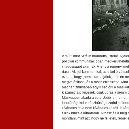
A múlt, mint Sztálin mondotta, Istené. A jel
politikai kommunikációban megkerülhetetle
világosságot akarnak. A fény a remény, mel
riaszt. Aki jól kommunikál, az e két érzésse
ezalatt, hogy „nem akarhatjátok, amit én 
megvalósítása, és a rossz elkerülése. Min
mechanizmusában egyik szó őrli a másikat,
kiszámítható lépések, csak ugrás a semmibe
Másképpen akarta a sors. Jobb lenne nem f
lehetőségeket valószínűség szerint kellene
kívánatos és a nem kívánatos között. Inkább
túzok nincs a láthatáron. A rossz és a még 
mondani, mint azt, hogy ne féljetek, remélj