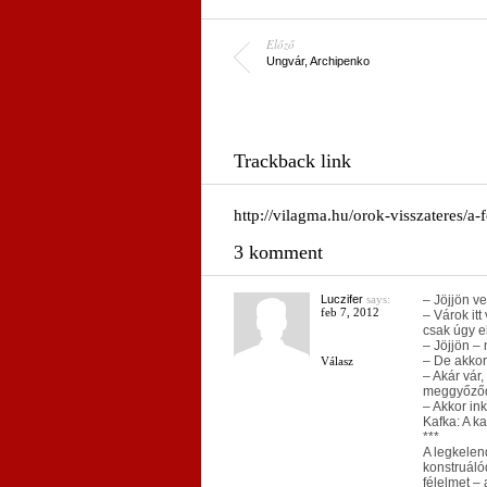
Előző
Ungvár, Archipenko
Trackback link
http://vilagma.hu/orok-visszateres/a
3 komment
Luczifer
says:
– Jöjjön v
feb 7, 2012
– Várok it
csak úgy e
– Jöjjön –
– De akkor
Válasz
– Akár vár
meggyőződ
– Akkor in
Kafka: A ka
***
A legkelen
konstruáló
félelmet – 