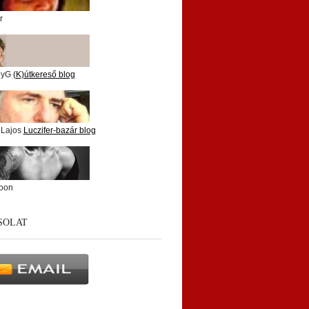
r
nyG
(K)útkereső blog
 Lajos
Luczifer-bazár blog
oon
SOLAT