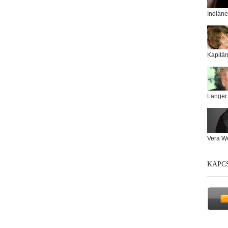
Indiáne
Kapitá
Langer
Vera W
KAPC