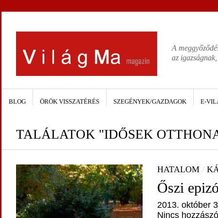
A meggyőződése
az igazságnak,
BLOG
ÖRÖK VISSZATÉRÉS
SZEGÉNYEK/GAZDAGOK
E-VIL
TALÁLATOK "IDŐSEK OTTHONA
HATALOM
/
KÁ
Őszi epiz
2013. október 3
Nincs hozzászó