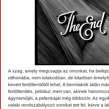
A szag, amely megcsapja az orrunkat, ha belép
otthonába, nem tolakodóan, de kitartóan émelyí
kevert fertőtlenítőtől lehet. A bennlakók talán már
fertőtlenítés, például, mert van, akinek háromsz
ágyneműjét, a pelenkáját még többször. Az egyi
valaki rendszabályozó sorokat tett fel, kérve a l