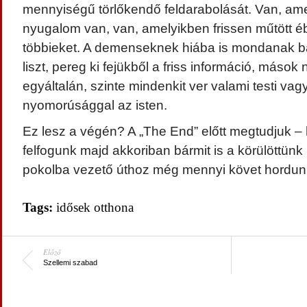
mennyiségű törlőkendő feldarabolását. Van, am
nyugalom van, van, amelyikben frissen műtött éb
többieket. A demenseknek hiába is mondanak bár
liszt, pereg ki fejükből a friss információ, mások
egyáltalán, szinte mindenkit ver valami testi vag
nyomorúsággal az isten.
Ez lesz a végén? A „The End” előtt megtudjuk – 
felfogunk majd akkoriban bármit is a körülöttünk 
pokolba vezető úthoz még mennyi követ hordu
Tags:
idősek otthona
Előző
Szellemi szabad