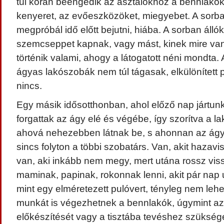
túl korán beengedik az asztalokhoz a bennlakók
kenyeret, az evőeszközöket, miegyebet. A sorba
megpróbál idő előtt bejutni, hiába. A sorban áll
szemcseppet kapnak, vagy mást, kinek mire van 
történik valami, ahogy a látogatott néni mondta. 
ágyas lakószobák nem túl tágasak, elkülönített p
nincs.
Egy másik idősotthonban, ahol előző nap jártunk
forgattak az ágy elé és végébe, így szorítva a lak
ahová nehezebben látnak be, s ahonnan az ágy
sincs folyton a többi szobatárs. Van, akit hazav
van, aki inkább nem megy, mert utána rossz viss
maminak, papinak, rokonnak lenni, akit pár nap 
mint egy elméretezett pulóvert, tényleg nem lehe
munkát is végezhetnek a bennlakók, úgymint az
előkészítését vagy a tisztába tevéshez szüksé