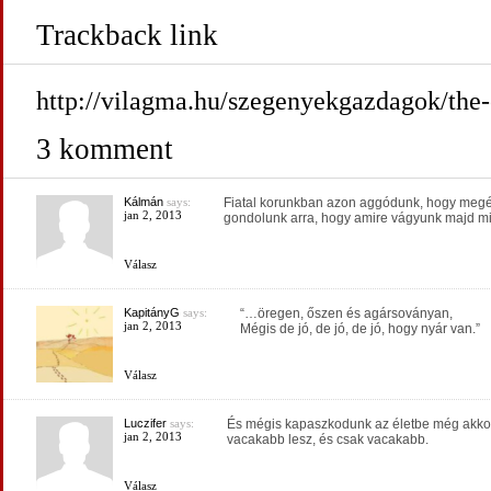
Trackback link
http://vilagma.hu/szegenyekgazdagok/the-
3 komment
Kálmán
says:
Fiatal korunkban azon aggódunk, hogy megérjü
jan 2, 2013
gondolunk arra, hogy amire vágyunk majd mive
Válasz
KapitányG
says:
“…öregen, őszen és agársoványan,
jan 2, 2013
Mégis de jó, de jó, de jó, hogy nyár van.”
Válasz
Luczifer
says:
És mégis kapaszkodunk az életbe még akkor 
jan 2, 2013
vacakabb lesz, és csak vacakabb.
Válasz