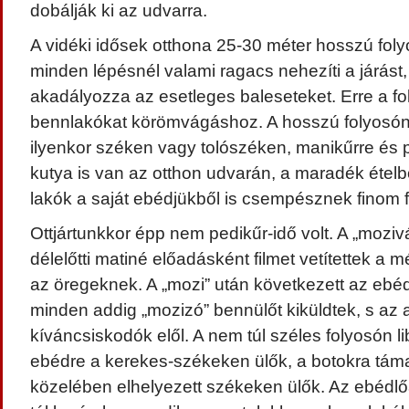
dobálják ki az udvarra.
A vidéki idősek otthona 25-30 méter hosszú fol
minden lépésnél valami ragacs nehezíti a járást
akadályozza az esetleges baleseteket. Erre a foly
bennlakókat körömvágáshoz. A hosszú folyosón 
ilyenkor széken vagy tolószéken, manikűrre és 
kutya is van az otthon udvarán, a maradék ételb
lakók a saját ebédjükből is csempésznek finom f
Ottjártunkkor épp nem pedikűr-idő volt. A „moziv
délelőtti matiné előadásként filmet vetítettek a 
az öregeknek. A „mozi” után következett az ebéd
minden addig „mozizó” bennülőt kiküldtek, s az a
kíváncsiskodók elől. A nem túl széles folyosón l
ebédre a kerekes-székeken ülők, a botokra tám
közelében elhelyezett székeken ülők. Az ebédlőaj