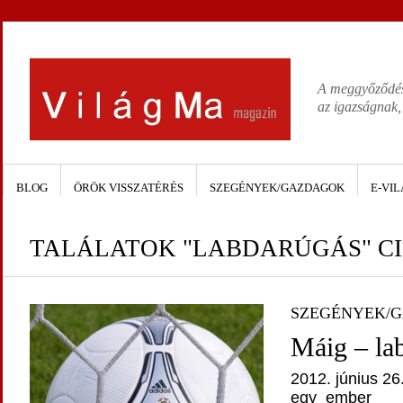
A meggyőződése
az igazságnak,
BLOG
ÖRÖK VISSZATÉRÉS
SZEGÉNYEK/GAZDAGOK
E-VIL
TALÁLATOK "LABDARÚGÁS" C
SZEGÉNYEK/
Máig – la
2012. június 26
egy_ember