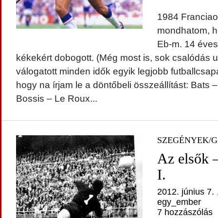
1984 Francia
mondhatom, h
Eb-m. 14 éves
kékekért dobogott. (Még most is, sok csalódás ut
válogatott minden idők egyik legjobb futballcsapa
hogy na írjam le a döntőbeli összeállítást: Bats 
Bossis – Le Roux...
SZEGÉNYEK/
Az elsők 
I.
2012. június 7.
,
egy_ember
7 hozzászólás