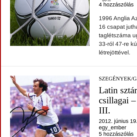
4 hozzászólás
1996 Anglia Az
16 csapat juth
taglétszáma u
33-ról 47-re kú
létrejöttével.
SZEGÉNYEK/
Latin sztá
csillagai 
III.
2012. június 19
egy_ember
5 hozzászólás