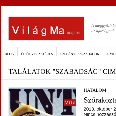
A meggyőződése
az igazságnak,
BLOG
ÖRÖK VISSZATÉRÉS
SZEGÉNYEK/GAZDAGOK
E-VIL
TALÁLATOK "SZABADSÁG" CI
HATALOM
Szórakozt
2013. október 2
Nincs hozzászó