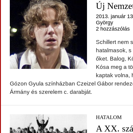
Új Nemzet
2013. január 13
György
2 hozzászólás
Schillert nem 
hatalmasok, s 
őket. Balog, K
Kósa meg a töb
kaptak volna, 
Gózon Gyula színházban Czeizel Gábor rendezé
Ármány és szerelem c. darabját.
HATALOM
A XX. szá