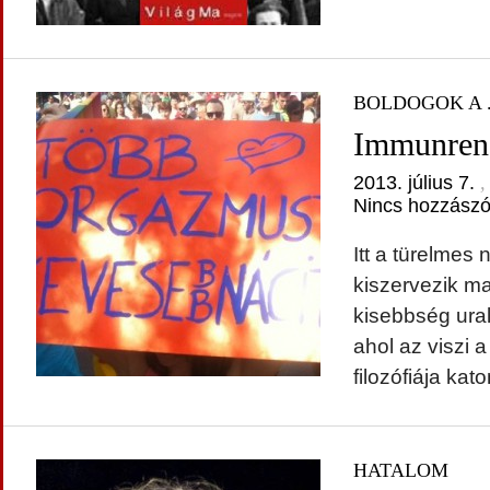
BOLDOGOK A .
Immunren
2013. július 7.
,
Nincs hozzászó
Itt a türelmes
kiszervezik ma
kisebbség ural
ahol az viszi a
filozófiája kat
HATALOM