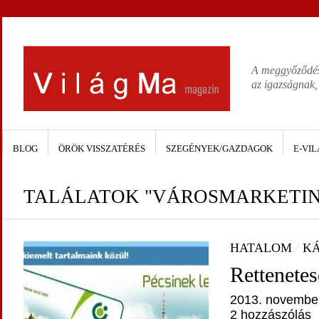
A meggyőződése
az igazságnak,
BLOG
ÖRÖK VISSZATÉRÉS
SZEGÉNYEK/GAZDAGOK
E-VIL
TALÁLATOK "VÁROSMARKETIN
HATALOM
/
KÁ
Rettenete
2013. november
2 hozzászólás