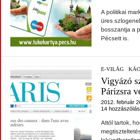
A politikai mar
üres szlogenek
bosszantja a p
Pécsett is.
E-VILÁG
/
KÁOS
Vigyázó s
Párizsra v
2012. február 2
14 hozzászólás
Attól tartok, h
megtisztelteté