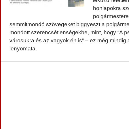
leküzdhetetlen
honlapokra sz
polgármesterek
semmitmondó szövegeket biggyeszt a polgárme
mondott szerencsétlenségekbe, mint, hogy “A p
városukra és az vagyok én is” – ez még mindig a 
lenyomata.