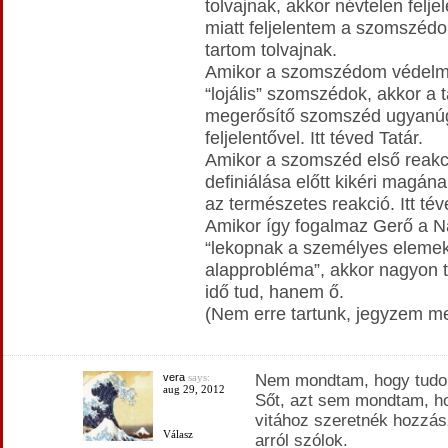
tolvajnak, akkor névtelen felje
miatt feljelentem a szomszéd
tartom tolvajnak.
Amikor a szomszédom védelmé
“lojális” szomszédok, akkor a t
megerősítő szomszéd ugyanúgy
feljelentővel. Itt téved Tatár.
Amikor a szomszéd első reakci
definiálása előtt kikéri magána
az természetes reakció. Itt té
Amikor így fogalmaz Gerő a N
“lekopnak a személyes eleme
alapprobléma”, akkor nagyon 
idő tud, hanem ő.
(Nem erre tartunk, jegyzem m
vera
says:
Nem mondtam, hogy tudom
aug 29, 2012
Sőt, azt sem mondtam, h
vitához szeretnék hozzá
Válasz
arról szólok.