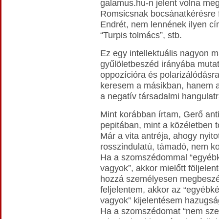
galamus.hu-n jelent volna meg
Romsicsnak bocsánatkérésre fe
Endrét, nem lennének ilyen c
“Turpis tolmács”, stb.
Ez egy intellektuális nagyon m
gyűlöletbeszéd irányába mutató
oppozícióra és polarizálódásr
keresem a másikban, hanem az
a negatív társadalmi hangulatr
Mint korábban írtam, Gerő an
pepitában, mint a közéletben 
Már a vita antréja, ahogy nyito
rosszindulatú, támadó, nem kon
Ha a szomszédommal “egyébké
vagyok”, akkor mielőtt följele
hozzá személyesen megbeszéln
feljelentem, akkor az “egyébké
vagyok” kijelentésem hazugsá
Ha a szomszédomat “nem sze