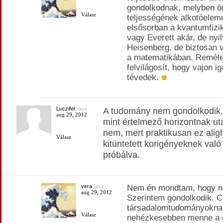
gondolkodnak, melyben ön
Válasz
teljességének alkotóelemei
elsősorban a kvantumfizi
vagy Everett akár, de nyi
Heisenberg, de biztosan 
a matematikában. Reméle
felvilágosít, hogy vajon 
tévedek.
Luczifer
says:
A tudomány nem gondolkodik, 
aug 29, 2012
mint értelmező horizontnak ut
nem, mert praktikusan ez alig
Válasz
kitüntetett korigényeknek val
próbálva.
vera
says:
Nem én mondtam, hogy n
aug 29, 2012
Szerintem gondolkodik. C
társadalomtudományokna
Válasz
nehézkesebben menne a do