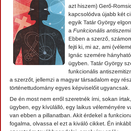
azt hiszem) Gerő-Romsic
kapcsolódva újabb két ci
egyik Tatár György elgon
a
Funkcionális antiszemi
Ebben a szerző, számo
fejti ki, mi az, ami (vél
Ignác szemére hányható
ügyben. Tatár György szer
funkcionális antiszemitiz
a szerzőt, jellemzi a magyar társadalom egy rés
történettudomány egyes képviselőit ugyancsak.
De én most nem erről szeretnék írni, sokan írtak
ügyben, egy kívülálló, egy laikus véleményére 
van ebben a pillanatban. Akit érdekel a funkcion
fogalma, olvassa el ezt a kiváló cikket. Én inkáb