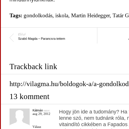
Tags:
gondolkodás
,
iskola
,
Martin Heidegger
,
Tatár 
Előző
Szabó Magda – Parancsra tettem
Trackback link
http://vilagma.hu/boldogok-a/a-gondolkod
13 komment
Kálmán
says:
Hogy jön ide a tudomány? Ha 
aug 29, 2012
lenne szó, nem tudnánk róla,
vitaindító cikkében a Fapados
Válasz