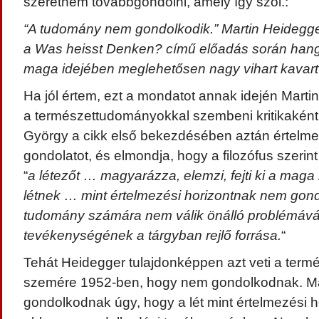
szeretném továbbgondolni, amely így szól.:
“A tudomány nem gondolkodik.” Martin Heidegger
a Was heisst Denken? című előadás során hangz
maga idejében meglehetősen nagy vihart kavart
Ha jól értem, ezt a mondatot annak idején Marti
a természettudományokkal szembeni kritikaként
György a cikk első bekezdésében aztán értelmez
gondolatot, és elmondja, hogy a filozófus szeri
“
a létezőt … magyarázza, elemzi, fejti ki a mag
létnek … mint értelmezési horizontnak nem gond
tudomány számára nem válik önálló problémává 
tevékenységének a tárgyban rejlő forrása.
“
Tehát Heidegger tulajdonképpen azt veti a ter
szemére 1952-ben, hogy nem gondolkodnak. M
gondolkodnak úgy, hogy a lét mint értelmezési h