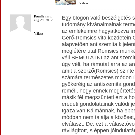
Válasz
Kamilla
says:
Egy blogon való beszélgetés s
aug 29, 2012
tudomány kívánalmainak termé
az emlékeimre hagyatkozva í
Válasz
Gerő-Romsics vita kezdetein G
alapvetően antiszemita kijelen
meglétére utal Romsics munká
véli BEMUTATNI az antiszemit
úgy véli, ha rámutat arra az a
amit a szerző(Romsics) szinte
számára természetes módon ír 
gyökeréig az antiszemita gon
reméli, hogy ennek megértetés
másik fél megszünteti ezt a ho
eredeti gondolatainak valódi je
Igaza van Kálmánnak, ha ebbe
módban nem találja a közöset
elválaszt. De, ezt a választóv
rávilágított, s éppen jóindul