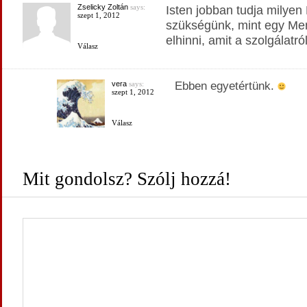
Zselicky Zoltán
says:
Isten jobban tudja milye
szept 1, 2012
szükségünk, mint egy Men
elhinni, amit a szolgálatr
Válasz
vera
says:
Ebben egyetértünk.
szept 1, 2012
Válasz
Mit gondolsz? Szólj hozzá!