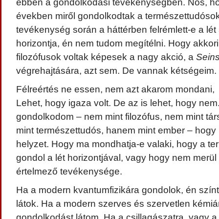
ebben a gondolkodási tevékenységben. Nos, h
években miről gondolkodtak a természettudósok
tevékenység során a háttérben felrémlett-e a lét a
horizontja, én nem tudom megítélni. Hogy akkor
filozófusok voltak képesek a nagy akció, a
Sein
végrehajtására, azt sem. De vannak kétségeim.
Félreértés ne essen, nem azt akarom mondani, 
Lehet, hogy igaza volt. De az is lehet, hogy ne
gondolkodom – nem mint filozófus, nem mint tá
mint természettudós, hanem mint ember – hogy
helyzet. Hogy ma mondhatja-e valaki, hogy a 
gondol a lét horizontjával, vagy hogy nem merül 
értelmező tevékenysége.
Ha a modern kvantumfizikára gondolok, én színt
látok. Ha a modern szerves és szervetlen kémiá
gondolkodást látom. Ha a csillagászatra, vagy a