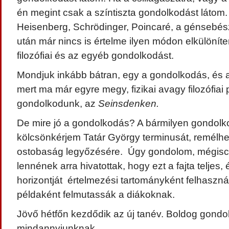
én megint csak a színtiszta gondolkodást látom.
Heisenberg, Schrödinger, Poincaré, a génsebés
után már nincs is értelme ilyen módon elkülönít
filozófiai és az egyéb gondolkodást.
Mondjuk inkább bátran, egy a gondolkodás, és az
mert ma már egyre megy, fizikai avagy filozófiai
gondolkodunk, az
Seinsdenken.
De mire jó a gondolkodás? A bármilyen gondolko
kölcsönkérjem Tatár György terminusát, remélhet
ostobaság legyőzésére. Úgy gondolom, mégiscs
lennének arra hivatottak, hogy ezt a fajta teljes, 
horizontját értelmezési tartományként felhaszn
példaként felmutassák a diákoknak.
Jövő hétfőn kezdődik az új tanév. Boldog gondo
mindannyiunknak.