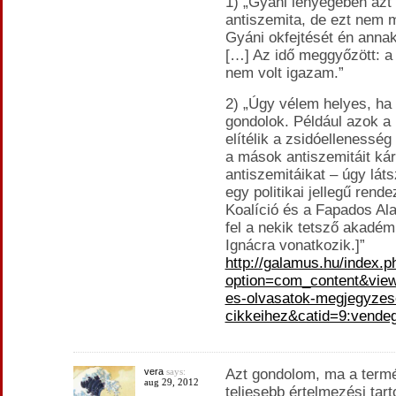
1) „Gyáni lényegében azt 
antiszemita, de ezt nem m
Gyáni okfejtését én annak 
[…] Az idő meggyőzött: a 
nem volt igazam.”
2) „Úgy vélem helyes, ha 
gondolok. Például azok a b
elítélik a zsidóellenessé
a mások antiszemitáit kár
antiszemitáikat – úgy lát
egy politikai jellegű ren
Koalíció és a Fapados Al
fel a nekik tetsző akadém
Ignácra vonatkozik.]”
http://galamus.hu/index.p
option=com_content&view
es-olvasatok-megjegyzes
cikkeihez&catid=9:vende
vera
says:
Azt gondolom, ma a term
aug 29, 2012
teljesebb értelmezési tar