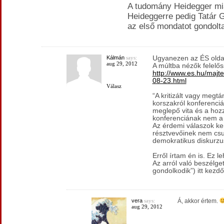
A tudomány Heidegger miat
Heideggerre pedig Tatár G
az első mondatot gondol
Kálmán
says:
Ugyanezen az ÉS oldal
aug 29, 2012
A múltba nézők felelős
http://www.es.hu/majt
08-23.html
Válasz
“A kritizált vagy megt
korszakról konferenci
meglepő vita és a hoz
konferenciának nem a H
Az érdemi válaszok ke
résztvevőinek nem csu
demokratikus diskurzus 
Erről írtam én is. Ez
Az arról való beszélge
gondolkodik”) itt kezdő
vera
says:
Á, akkor értem.
aug 29, 2012