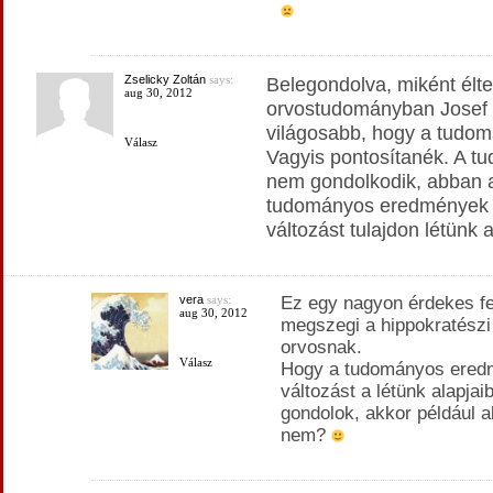
Zselicky Zoltán
says:
Belegondolva, miként élt
aug 30, 2012
orvostudományban Josef 
világosabb, hogy a tudo
Válasz
Vagyis pontosítanék. A t
nem gondolkodik, abban 
tudományos eredmények 
változást tulajdon létünk a
vera
says:
Ez egy nagyon érdekes fel
aug 30, 2012
megszegi a hippokratészi 
orvosnak.
Válasz
Hogy a tudományos ered
változást a létünk alapja
gondolok, akkor például a
nem?