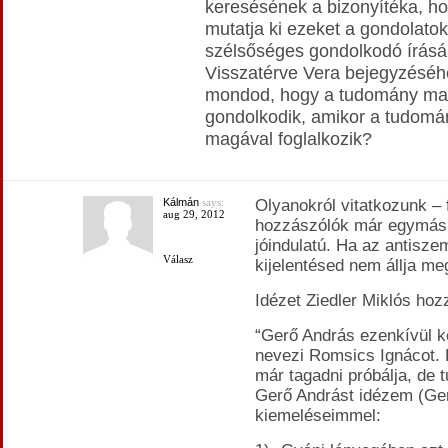
keresésének a bizonyítéka, h
mutatja ki ezeket a gondolato
szélsőséges gondolkodó írásá
Visszatérve Vera bejegyzéséhe
mondod, hogy a tudomány ma
gondolkodik, amikor a tudomán
magával foglalkozik?
Kálmán
says:
Olyanokról vitatkozunk – 
aug 29, 2012
hozzászólók már egymás f
jóindulatú. Ha az antisze
Válasz
kijelentésed nem állja meg
Idézet Ziedler Miklós hoz
“Gerő András ezenkívül k
nevezi Romsics Ignácot. 
már tagadni próbálja, de t
Gerő Andrást idézem (Ger
kiemeléseimmel: