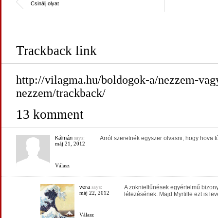
Csinálj olyat
Trackback link
http://vilagma.hu/boldogok-a/nezzem-vag
nezzem/trackback/
13 komment
Kálmán
says:
Arról szeretnék egyszer olvasni, hogy hova 
máj 21, 2012
Válasz
vera
says:
A zoknieltűnések egyértelmű bizonyí
máj 22, 2012
létezésének. Majd Myrtille ezt is lev
Válasz