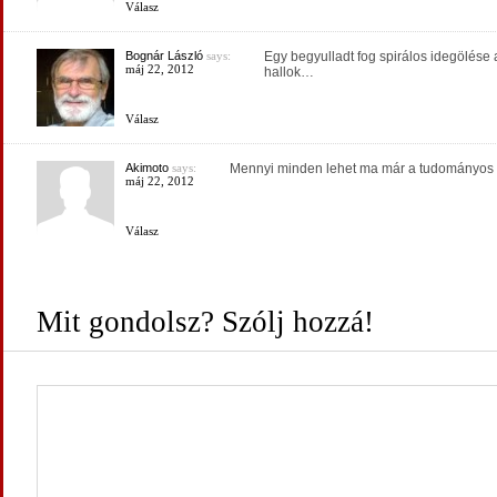
Válasz
Bognár László
says:
Egy begyulladt fog spirálos idegölése
máj 22, 2012
hallok…
Válasz
Akimoto
says:
Mennyi minden lehet ma már a tudományos k
máj 22, 2012
Válasz
Mit gondolsz? Szólj hozzá!