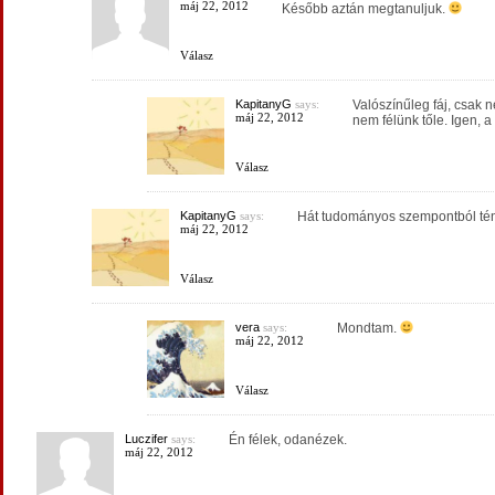
máj 22, 2012
Később aztán megtanuljuk.
Válasz
KapitanyG
says:
Valószínűleg fáj, csak 
máj 22, 2012
nem félünk tőle. Igen, a
Válasz
KapitanyG
says:
Hát tudományos szempontból tén
máj 22, 2012
Válasz
vera
says:
Mondtam.
máj 22, 2012
Válasz
Luczifer
says:
Én félek, odanézek.
máj 22, 2012