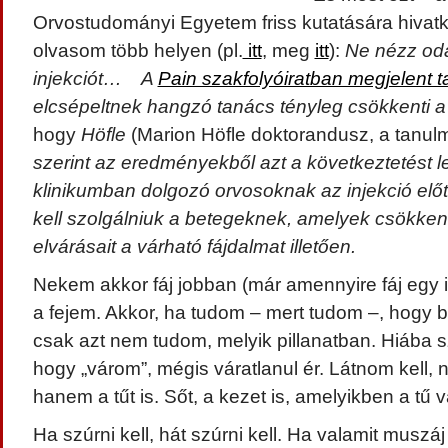
Orvostudományi Egyetem friss kutatására hivatk
olvasom több helyen (pl.
itt
, meg
itt
):
Ne nézz oda
injekciót… A
Pain szakfolyóiratban megjelent 
elcsépeltnek hangzó tanács tényleg csökkenti a 
hogy
Höfle
(Marion Höfle doktorandusz, a tanul
szerint az eredményekből azt a következtetést l
klinikumban dolgozó orvosoknak az injekció előt
kell szolgálniuk a betegeknek, amelyek csökken
elvárásait a várható fájdalmat illetően.
Nekem akkor fáj jobban (már amennyire fáj egy in
a fejem. Akkor, ha tudom – mert tudom –, hogy be
csak azt nem tudom, melyik pillanatban. Hiába s
hogy „várom”, mégis váratlanul ér. Látnom kell,
hanem a tűt is. Sőt, a kezet is, amelyikben a tű v
Ha szúrni kell, hát szúrni kell. Ha valamit muszá