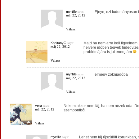
myrtille
says:
Ejnye, ezt tudományosan is
máj 22, 2012
Válasz
KapitanyG
says:
Majd ha nem arra kell figyelne
máj 22, 2012
helyére időben tegyek hidegvizes 
problémájára is jut energiám
Válasz
myrtille
says:
elmegy zokniadóba
máj 22, 2012
Válasz
vera
says:
Nekem akkor nem fáj, ha nem nézek oda. De
máj 22, 2012
szempontból.
Válasz
myrtille
says:
Lehet nem fáj újszülött korunkban, 