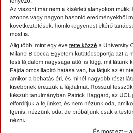
tényező.
Az viszont már nem a kísérleti alanyokon múlik,
azonos vagy nagyon hasonló eredményekből 
következtetések, homlokegyenest eltérő tanácso
most is.
Alig több, mint egy éve
tette közzé
a University 
Milano-Bicocca Egyetem kutatócsoportja azt a m
testi fájdalom nagysága attól is függ, mit látunk 
Fájdalomcsillapító hatása van, ha látjuk az érinte
amikor a behatás éri, és minél nagyobb részt lát
kisebbnek érezzük a fájdalmat. Rosszul tesszük há
készült tanulmányban Patrick Haggard, az UCL 
elfordítjuk a fejünket, és nem nézünk oda, amiko
Igenis, nézzünk oda, de próbáljunk csak a testü
nézni.
És most ezt – a 