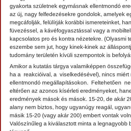
gyakorta születnek egymásnak ellentmondó er
az új, nagy felfedezésekre gondolok, amelyek 
megcáfolják, felülírják korábbi ismereteinket, h
füvezéssel, a kávéfogyasztással vagy a mobiltel
kapcsolatos pro és kontra nézetekre. (Olyasmi 
eszembe sem jut, hogy kinek-kinek az álláspontj
tudomány területén kívüli szempontok is befoly
Amikor a kutatás tárgya valamiképpen összefügg
ha a reakcióival, a viselkedésével), nincs miér
ellentmondó megállapításokon. Feltehetően nem
eltérően az azonos kísérleti eredményeket, hane
eredmények mások és mások. 15-20, de akár 200 
alany nem biztos, hogy ugyanúgy reagál, ugyanú
másik 15-20 (vagy akár 200) embert vontak voln
Valószínűleg a kiválasztott minta a legnagyobb 