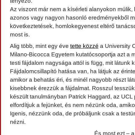
tényező.
Az viszont már nem a kísérleti alanyokon múlik,
azonos vagy nagyon hasonló eredményekből 
következtetések, homlokegyenest eltérő tanácso
most is.
Alig több, mint egy éve
tette közzé
a University 
Milano-Bicocca Egyetem kutatócsoportja azt a m
testi fájdalom nagysága attól is függ, mit látunk 
Fájdalomcsillapító hatása van, ha látjuk az érinte
amikor a behatás éri, és minél nagyobb részt lát
kisebbnek érezzük a fájdalmat. Rosszul tesszük há
készült tanulmányban Patrick Haggard, az UCL 
elfordítjuk a fejünket, és nem nézünk oda, amiko
Igenis, nézzünk oda, de próbáljunk csak a testü
nézni.
És most ezt – a 