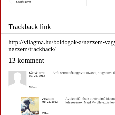
Csinálj olyat
Trackback link
http://vilagma.hu/boldogok-a/nezzem-vag
nezzem/trackback/
13 komment
Kálmán
says:
Arról szeretnék egyszer olvasni, hogy hova 
máj 21, 2012
Válasz
vera
says:
A zoknieltűnések egyértelmű bizonyí
máj 22, 2012
létezésének. Majd Myrtille ezt is lev
Válasz