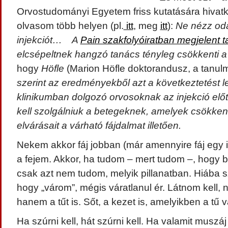
Orvostudományi Egyetem friss kutatására hivatk
olvasom több helyen (pl.
itt
, meg
itt
):
Ne nézz oda
injekciót… A
Pain szakfolyóiratban megjelent 
elcsépeltnek hangzó tanács tényleg csökkenti a 
hogy
Höfle
(Marion Höfle doktorandusz, a tanul
szerint az eredményekből azt a következtetést l
klinikumban dolgozó orvosoknak az injekció előt
kell szolgálniuk a betegeknek, amelyek csökken
elvárásait a várható fájdalmat illetően.
Nekem akkor fáj jobban (már amennyire fáj egy in
a fejem. Akkor, ha tudom – mert tudom –, hogy be
csak azt nem tudom, melyik pillanatban. Hiába s
hogy „várom”, mégis váratlanul ér. Látnom kell,
hanem a tűt is. Sőt, a kezet is, amelyikben a tű v
Ha szúrni kell, hát szúrni kell. Ha valamit muszá