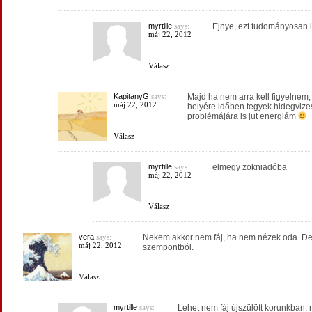
myrtille
says:
Ejnye, ezt tudományosan is
máj 22, 2012
Válasz
KapitanyG
says:
Majd ha nem arra kell figyelne
máj 22, 2012
helyére időben tegyek hidegvizes 
problémájára is jut energiám
Válasz
myrtille
says:
elmegy zokniadóba
máj 22, 2012
Válasz
vera
says:
Nekem akkor nem fáj, ha nem nézek oda. De
máj 22, 2012
szempontból.
Válasz
myrtille
says:
Lehet nem fáj újszülött korunkban, 