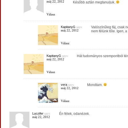
máj 22, 2012
Később aztán megtanuljuk.
Válasz
KapitanyG
says:
Valószínűleg fáj, csak 
máj 22, 2012
nem félünk tőle. Igen, a
Válasz
KapitanyG
says:
Hát tudományos szempontból tén
máj 22, 2012
Válasz
vera
says:
Mondtam.
máj 22, 2012
Válasz
Luczifer
says:
Én félek, odanézek.
máj 22, 2012