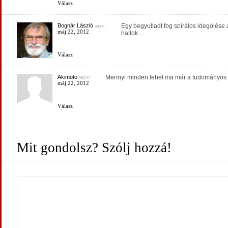
Válasz
Bognár László
says:
Egy begyulladt fog spirálos idegölése
máj 22, 2012
hallok…
Válasz
Akimoto
says:
Mennyi minden lehet ma már a tudományos k
máj 22, 2012
Válasz
Mit gondolsz? Szólj hozzá!