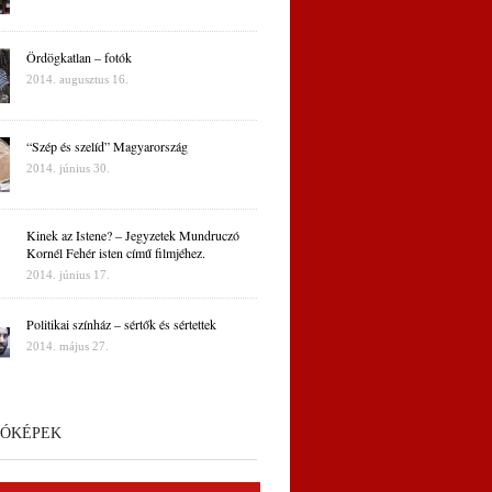
Ördögkatlan – fotók
2014. augusztus 16.
“Szép és szelíd” Magyarország
2014. június 30.
Kinek az Istene? – Jegyzetek Mundruczó
Kornél Fehér isten című filmjéhez.
2014. június 17.
Politikai színház – sértők és sértettek
2014. május 27.
ÓKÉPEK