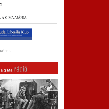
HY
 L Á G MA AJÁNJA
KÉPEK