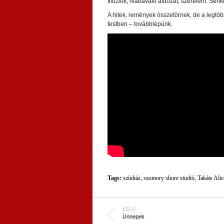
Illúziók, hiábavaló áldozat, szerelem. Senk
A hitek, remények összetörnek, de a legtöb
testben – továbblépünk.
Tags:
színház
,
szomory shure studió
,
Takáts Alic
Előző
Ünnepek