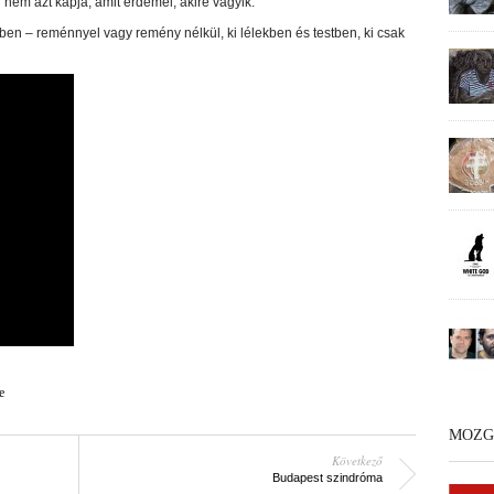
i nem azt kapja, amit érdemel, akire vágyik.
ben – reménnyel vagy remény nélkül, ki lélekben és testben, ki csak
e
MOZG
Következő
Budapest szindróma