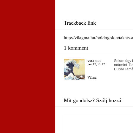
Trackback link
http://vilagma.hu/boldogok-a/takats-a
1 komment
vera
says:
Sokan úgy t
jan 13, 2012
mármint. D
Dunai Tamá
Válasz
Mit gondolsz? Szólj hozzá!