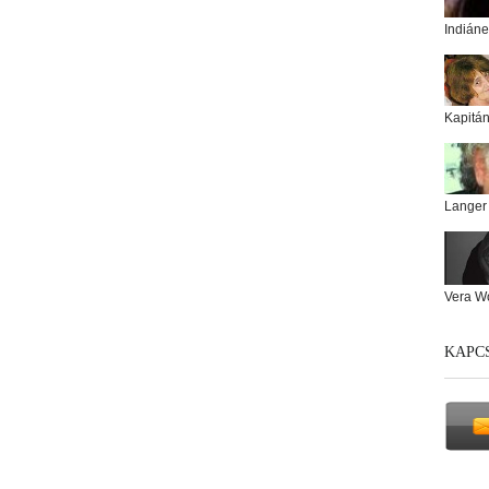
Indiáne
Kapitá
Langer
Vera W
KAPC