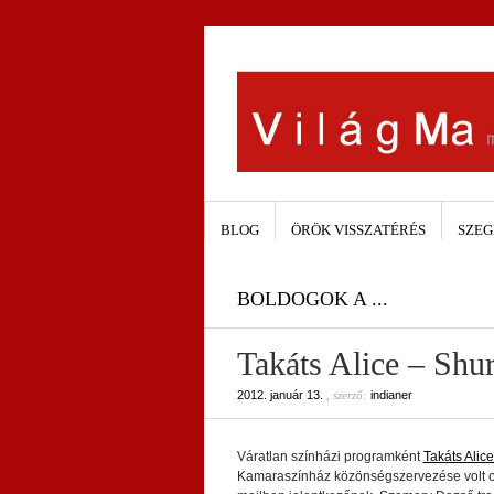
BLOG
ÖRÖK VISSZATÉRÉS
SZEG
BOLDOGOK A ...
Takáts Alice – Shu
2012. január 13.
, szerző:
indianer
Váratlan színházi programként
Takáts Alic
Kamaraszínház közönségszervezése volt oly j