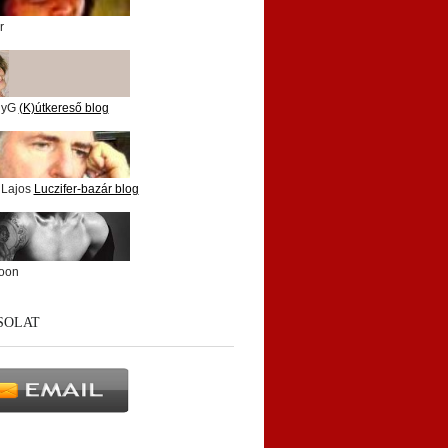
r
nyG
(K)útkereső blog
 Lajos
Luczifer-bazár blog
oon
SOLAT