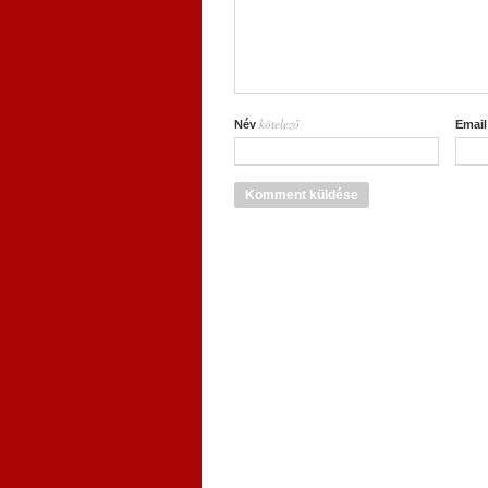
kötelező
Név
Emai