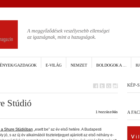
A meggyőződések veszélyesebb ellenségei
az igazságnak, mint a hazugságok.
ÉNYEK/GAZDAGOK
E-VILÁG
NEMZET
BOLDOGOK A …
H
KÉP-S
re Stúdió
1 hozzászólás
A FA
e a Shure Stúdióban
„esett be” az év első hetére. A Budapesti
ó, s az új év alkalmából tiszteletjegyet ajánlott az első néhány e-