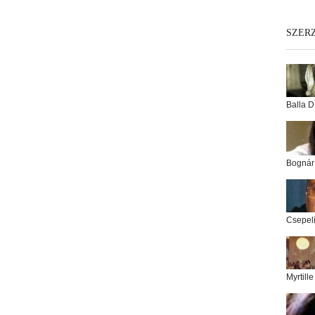
SZER
Balla D
Bognár
Csepel
Myrtill