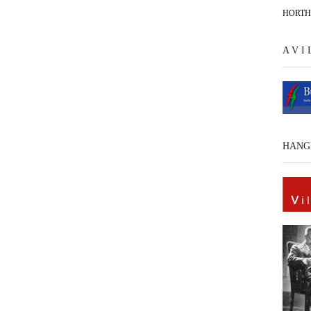
HORT
A V I
HANG