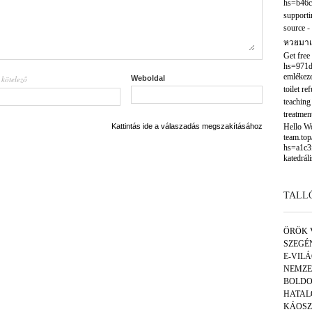
hs=b46c
supporti
source
-
หวยมาเ
Get free
hs=971d
emlékeze
kötelező
Weboldal
l
toilet re
teaching
treatmen
Kattintás ide a válaszadás megszakításához
Hello Wor
team.to
hs=a1c3
katedráli
TALL
ÖRÖK 
SZEGÉ
E-VIL
NEMZE
BOLDO
HATAL
KÁOSZ