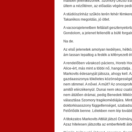
mailben jelentkezőnek. Szomory Dezső tra
ültem a nézőtéren, az előadás végére ped
A stúdiószínház szűkös terén fehér fémkeret
Takarékos megoldás, jó ötlet.
A vacsorajelenetben feltálalt gesztenyeto
Gondolom, a jelenet fellendíti a büfé forga
Na de.
Az első jelenetek amolyan kedélyes, hétk
ám lassan lepattog a festék a kifényezett él
A rendelőben várakozó páciens, Horeb Homé
Alice-ért, más mint a többi nő, hangoztatja
Markovits édesanyját játssza, ahogy kell.
gazdaasszonya tökéletes közönségességében
nem stimmel. A nővel. A múlt? Az orvosprofe
amitől elérzékenyül. Dunai nem okoz csalódá
nem átütően drámai, pedig Benedek Miklós, 
választása Szomory tragikomédiájára. Mintha
doktorkisasszony függetlenséget, szabadságo
Felőrlődik benne. Lélekben nem lép tovább
A titokzatos Markovits Attilát játszó Dolmá
Azaz hitelesen játszotta az emberfeletti áld