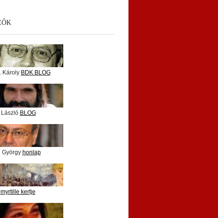
ZŐK
. Károly
BDK BLOG
 László
BLOG
i György
honlap
e
myrtille kertje