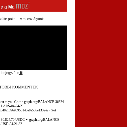
zülte pokol – A mi osztályunk
r bejegyzése
itt
TÓBBI KOMMENTEK
tion to you.Go => graph.org/BALANCE-36824-
LARS-04-24-2?
c040e189690956146a8a5d6e1332&
-
Nőt
 36,824.79 USDC ➸ graph.org/BALANCE-
-USD-04-21-3?