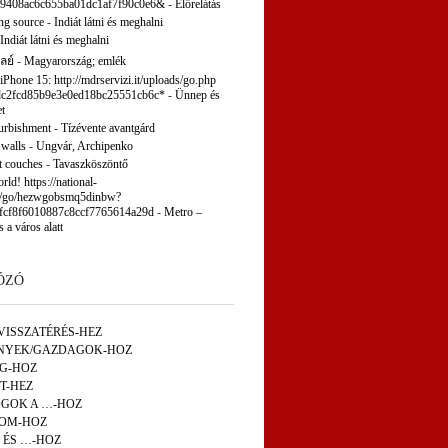
9408ac6c655ba01dc1af7f90c0e6&
-
Előrelátás
ng source
-
Indiát látni és meghalni
Indiát látni és meghalni
ลย์
-
Magyarország; emlék
 iPhone 15: http://mdrservizi.it/uploads/go.php
c2fcd85b9e3e0ed18bc25551cb6c*
-
Ünnep és
t
furbishment
-
Tízévente avantgárd
 walls
-
Ungvár, Archipenko
t couches
-
Tavaszköszöntő
ld! https://national-
p/go/hezwgobsmq5dinbw?
fcf8f6010887c8ccf7765614a29d
-
Metro –
s a város alatt
ÓZÓ
VISSZATÉRÉS-HEZ
NYEK/GAZDAGOK-HOZ
ÁG-HOZ
T-HEZ
GOK A …-HOZ
OM-HOZ
 ÉS …-HOZ