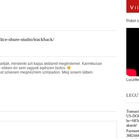
Pokol s
lice-shure-studio/trackback/
artják, mindenki azt kapja akit/amit megérdemel. Karmikusan
e ebben én sem vagyok egészen biztos.
st szívesen megnézném színpadon. Még sosem láttam.
Luczife
LEGU
Transac
US-DOL
hs=f4f3
akarok!
Payment
3682444