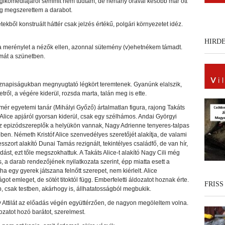
gikomédiájáról semmit nem tudtam, de néhány órával később már ott
ig megszerettem a darabot.
ekből konstruált háttér csak jelzés értékű, polgári környezetet idéz.
HIRD
rta merénylet a nézők ellen, azonnal sütemény (v)ehetnékem támadt.
lmát a szünetben.
öznapiságukban megnyugtató légkört teremtenek. Gyanúnk elalszik,
etről, a végére kiderül, rozsda marta, talán meg is ette.
r egyetemi tanár (Mihályi Győző) ártalmatlan figura, rajong Takáts
. Alice apjáról gyorsan kiderül, csak egy szélhámos. Andai Györgyi
 Az epizódszereplők a helyükön vannak, Nagy Adrienne tenyeres-talpas
. Németh Kristóf Alice szenvedélyes szeretőjét alakítja, de valami
sszort alakító Dunai Tamás rezignált, tekintélyes családfő, de van hír,
st, ezt tőle megszokhattuk. A Takáts Alice-t alakító Nagy Cili még
a darab rendezőjének nyilatkozata szerint, épp miatta esett a
 egy gyerek játszana felnőtt szerepet, nem kiérlelt. Alice
t emleget, de sötét titoktól függ. Emberfeletti áldozatot hoznak érte.
FRISS
, csak testben, akárhogy is, állhatatosságból megbukik.
ny Attilát az előadás végén együttérzően, de nagyon megöleltem volna.
ozatot hozó barátot, szerelmest.