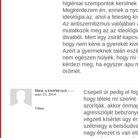
higiéniai szempontok kerülnek 
Megkérdezem én, ennek a nyom
ideológia az, ahol a felesleg 
Az antiszemitizmus valójában az
mutatkozik meg az az ideológi
divatból. Mert egy zsiráf kapc
hogy nem kéne a gyerekét kiv
Azért a gyermeknek talán eszé
nem egészen hülyék, hogy mi va
kérdezi meg, ha egyszer apu m
örömét.
Mária, a kísérleti nyúl
says:
Csepeli úr pedig el fo
márc 25, 2014
hogy tétele mi szerin
szorítják, akkor önmag
Válasz
agresszióját bebizony
végzett kísérlet úgy é
szétmegy a belsőudva
nagy élvezet is van e