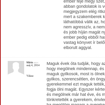
ember feje megy szét
abban gondolatok is v
megjegyzem elég ritk
mert a szakemberek ki
láthatóbbá válik az, 
nem agresszív, a nem
és jobb híján magát ny
ember pedig ebből has
vastag könyvet ír belő
elborult aggyal.
Mária
says:
Maguk évek óta tudják, hogy az
máj 4, 2014
hogy megölnek mindennap, és
maguk gyilkosok, most is ölnek
Válasz
gyilkos, szerencsétlen, én öngy
gyerekemmel ezt maguk tették
fogja ölni magát. Egyszer kért
és megölnek már hat éve, és m
tönkretették a gyerekem, énvl
ha megölöm magam a gyereke