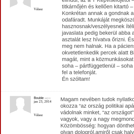
titkárnőjén és kellően kitartó –
Válasz
Konkrétan annak a gondnak a
odafáradt. Munkáját megköszö
hasznosnak/veszélyesnek ítéli
javaslata pedig bekerül abba 
asztalát lesz hívatva őrizni. 
meg nem halnak. Ha a pácien
okvetetlenkedik percek alatt B
magát, mint a közmunkásokat
soha – pártfüggetlenül – soha
fel a telefonját.
Én szóltam!
Bouble
says:
Magam nevében tudok nyilatko
jan 23, 2014
okozza “az ország politikai apá
vádolnak minket, “az országot
Válasz
vagyok, vagy a nagy megmond
Közömbösség: hogyan dönthe
olyan dologról,amiről csak ha