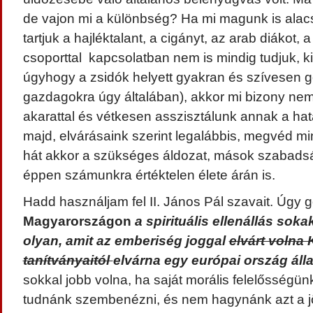
de vajon mi a különbség? Ha mi magunk is ala
tartjuk a hajléktalant, a cigányt, az arab diákot, a
csoporttal kapcsolatban nem is mindig tudjuk, ki
úgyhogy a zsidók helyett gyakran és szívesen 
gazdagokra úgy általában), akkor mi bizony ne
akarattal és vétkesen asszisztálunk annak a ha
majd, elvárásaink szerint legalábbis, megvéd mink
hát akkor a szükséges áldozat, mások szabads
éppen számunkra értéktelen élete árán is.
Hadd használjam fel II. János Pál szavait. Úgy
Magyarországon
a spirituális ellenállás sok
olyan, amit az emberiség joggal
elvárt volna 
tanítványaitól
elvárna egy európai ország áll
sokkal jobb volna, ha saját morális felelősségü
tudnánk szembenézni, és nem hagynánk azt a jö