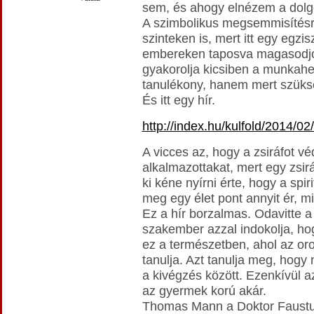
sem, és ahogy elnézem a dolg
A szimbolikus megsemmisítésr
szinteken is, mert itt egy egz
embereken taposva magasodjon
gyakorolja kicsiben a munkahe
tanulékony, hanem mert szüks
És itt egy hír.
http://index.hu/kulfold/2014/
A vicces az, hogy a zsiráfot véd
alkalmazottakat, mert egy zsirá
ki kéne nyírni érte, hogy a spir
meg egy élet pont annyit ér, mi
Ez a hír borzalmas. Odavitte a 
szakember azzal indokolja, hog
ez a természetben, ahol az oro
tanulja. Azt tanulja meg, hogy
a kivégzés között. Ezenkívül az
az gyermek korú akár.
Thomas Mann a Doktor Faustusb