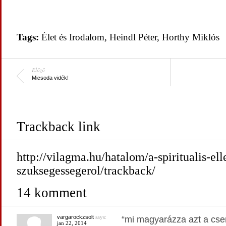
Tags:
Élet és Irodalom
,
Heindl Péter
,
Horthy Miklós
Előző
Micsoda vidék!
Trackback link
http://vilagma.hu/hatalom/a-spiritualis-ell
szuksegessegerol/trackback/
14 komment
vargarockzsolt
says:
“mi magyarázza azt a csen
jan 22, 2014