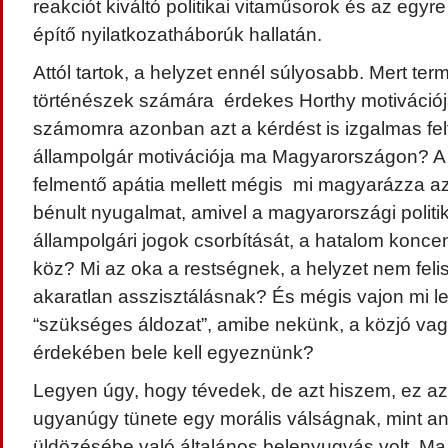
reakciót kiváltó politikai vitaműsorok és az egyre
építő nyilatkozatháborúk hallatán.
Attól tartok, a helyzet ennél súlyosabb. Mert te
történészek számára érdekes Horthy motivációjá
számomra azonban azt a kérdést is izgalmas felt
állampolgár motivációja ma Magyarországon? A
felmentő apátia mellett mégis mi magyarázza azt
bénult nyugalmat, amivel a magyarországi politik
állampolgári jogok csorbítását, a hatalom koncen
köz? Mi az oka a restségnek, a helyzet nem fel
akaratlan asszisztálásnak? És mégis vajon mi l
“szükséges áldozat”, amibe nekünk, a közjó vag
érdekében bele kell egyeznünk?
Legyen úgy, hogy tévedek, de azt hiszem, ez a
ugyanúgy tünete egy morális válságnak, mint an
üldözésébe való általános belenyugvás volt. Ma