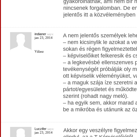
gyakorolhatnak, ami nem bír n
nincsenek forgalomban. De enn
jelentős itt a közvéleményben v
indianer
says:
A nem jelentős személyek leh
jan 23, 2014
– nem kicsinylik le azokat a v
sokan és régen figyelmeztett
Válasz
– képviselőiket felkeresik és c
– a legkevésbé ellenszenves p
tevékenységét próbálják oly m
ott képviselik véleményüket, 
– a maguk szája íze szeretni a
pártot/egyesületet és működte
szerint (rohadt nagy meló).
– ha egyik sem, akkor marad 
be a mikróba és utánunk az ö
Luczifer
says:
Akkor egy veszélyre figyelmez
jan 23, 2014
elindul, az a T Képviselőjétől –