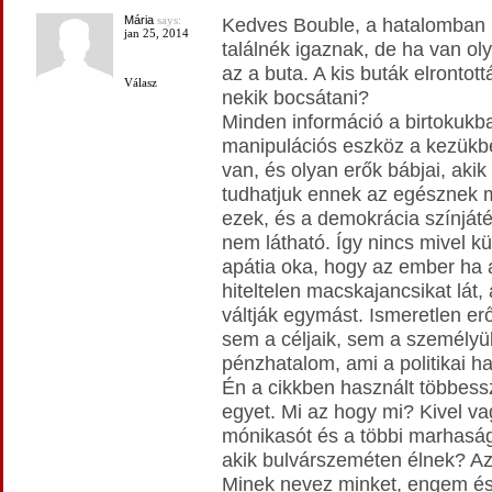
Mária
says:
Kedves Bouble, a hatalomban l
jan 25, 2014
találnék igaznak, de ha van ol
az a buta. A kis buták elrontot
Válasz
nekik bocsátani?
Minden információ a birtokukb
manipulációs eszköz a kezükb
van, és olyan erők bábjai, aki
tudhatjuk ennek az egésznek m
ezek, és a demokrácia színját
nem látható. Így nincs mivel k
apátia oka, hogy az ember ha a
hiteltelen macskajancsikat lát,
váltják egymást. Ismeretlen e
sem a céljaik, sem a személyü
pénzhatalom, ami a politikai h
Én a cikkben használt többes
egyet. Mi az hogy mi? Kivel v
mónikasót és a többi marhasá
akik bulvárszeméten élnek? Az 
Minek nevez minket, engem és