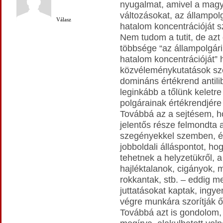
nyugalmat, amivel a magya
változásokat, az állampolg
Válasz
hatalom koncentrációját s
Nem tudom a tutit, de azt
többsége “az állampolgári 
hatalom koncentrációját” h
közvéleménykutatások sze
domináns értékrend antilibe
leginkább a tőlünk keletr
polgárainak értékrendjére 
Továbbá az a sejtésem, h
jelentős része felmondta a
szegényekkel szemben, és
jobboldali álláspontot, 
tehetnek a helyzetükről, a
hajléktalanok, cigányok, 
rokkantak, stb. – eddig 
juttatásokat kaptak, ingye
végre munkára szorítják ő
Továbbá azt is gondolom,