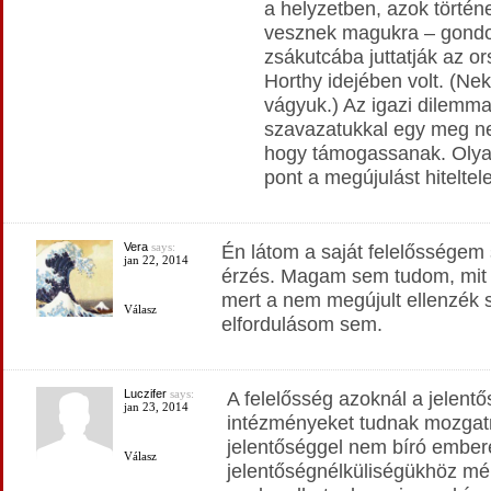
a helyzetben, azok történe
vesznek magukra – gondol
zsákutcába juttatják az o
Horthy idejében volt. (Ne
vágyuk.) Az igazi dilemma 
szavazatukkal egy meg nem
hogy támogassanak. Olyan 
pont a megújulást hiteltele
Vera
says:
Én látom a saját felelősségem 
jan 22, 2014
érzés. Magam sem tudom, mit 
mert a nem megújult ellenzék 
Válasz
elfordulásom sem.
Luczifer
says:
A felelősség azoknál a jelent
jan 23, 2014
intézményeket tudnak mozgatni
jelentőséggel nem bíró embe
Válasz
jelentőségnélküliségükhöz mé