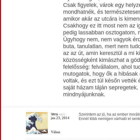
Csak figyelek, várok egy helyze
mondhatnék, és természetesen 
amikor akár az utcára is kime
Csakhogy ez itt most nem az i
pedig lassabban osztogatom, min
Úgyhogy nem, nem vagyok érde
buta, tanulatlan, mert nem t
az az út, amin keresztül a mi 
közösségként kimászhat a gödö
felelősség: felvállalom, ahol
mutogatok, hogy ők a hibásak (
voltak, és ezt túl későn vették
saját házam táján sepregetek, 
mindnyájunknak.
Vera
says:
Szerintem az jó, ha az ember morálisa
jan 23, 2014
Ennél több nemigen várható el senki
Válasz