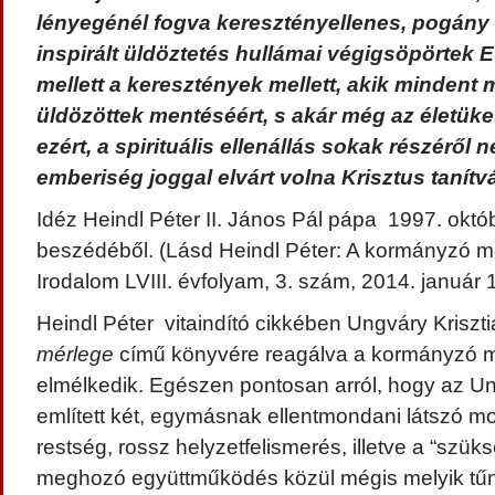
lényegénél fogva keresztényellenes, pogány 
inspirált üldöztetés hullámai végigsöpörtek 
mellett a keresztények mellett, akik mindent 
üldözöttek mentéséért, s akár még az életüket
ezért, a spirituális ellenállás sokak részéről 
emberiség joggal elvárt volna Krisztus tanítvá
Idéz Heindl Péter II. János Pál pápa 1997. októ
beszédéből. (Lásd Heindl Péter: A kormányzó mot
Irodalom LVIII. évfolyam, 3. szám, 2014. január 1
Heindl Péter vitaindító cikkében Ungváry Kriszt
mérlege
című könyvére reagálva a kormányzó mo
elmélkedik. Egészen pontosan arról, hogy az Ung
említett két, egymásnak ellentmondani látszó mot
restség, rossz helyzetfelismerés, illetve a “szük
meghozó együttműködés közül mégis melyik tűn