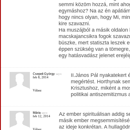
semmi közöm hozzá, mint aho
egymáshoz? Na az én apátiámn
hogy nincs olyan, hogy Mi, min
kire szavazni.
Ha muszájból a másik oldalon l
macskajancsikra fogok szavazn
büszke, mert statiszta leszek 
éppen szükség van a tömegre, 
egy hatásvadász jelenet erejéi
Csepeli György
says:
II.János Pál nyakatekert 
feb 8, 2014
megértést. Horthynak se
Krisztushoz, miként a mo
Válasz
politikai antiszemitizmus
Mária
says:
Az ember spirituálisan addig s
feb 12, 2014
másik ember megsemmisítésébe
az ideje konkrétan. A hullagöd
Válasz