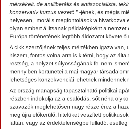
mérsékelt, de antiliberális és antiszocialista, tek
konzervatív kurzus vezető
” -jének, és mégis mié
helyesen, morális megfontolásokra hivatkozva e
olyan embert állítsanak példaképként a nemzet e
Európa történetének legtöbb áldozatot követelő
A cikk szerzőjének teljes mértékben igaza van,
hiszem, fontos volna arra is kitérni, hogy az által
restség, a helyzet súlyosságának fel nem ismeré
mennyiben kortünetei a mai magyar társadalomn
lehetséges konzekvenciái lehetnek mindennek
Az ország manapság tapasztalható politikai apát
részben indokolja az a csalódás, sőt néha olykor
szavazók meglehetősen nagy része érez a hazai p
meg újra előkerülő, hitelüket veszített politikus
láttán, vagy az érdektelenségbe fulladó, esetleg 