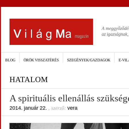
A meggyőződése
az igazságnak,
BLOG
ÖRÖK VISSZATÉRÉS
SZEGÉNYEK/GAZDAGOK
E-VIL
HATALOM
A spirituális ellenállás szüksé
2014. január 22.
, szerző:
vera