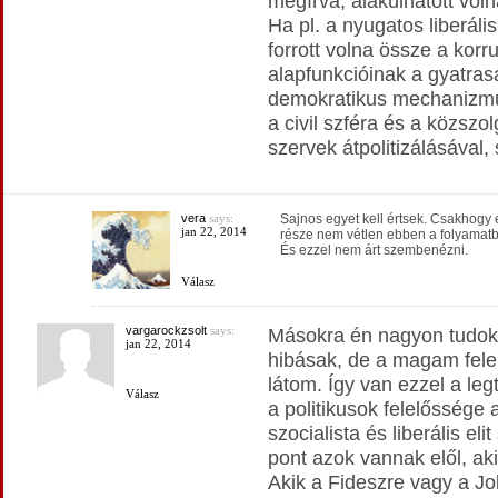
megírva, alakulhatott vol
Ha pl. a nyugatos liberál
forrott volna össze a korr
alapfunkcióinak a gyatras
demokratikus mechanizmus
a civil szféra és a közszol
szervek átpolitizálásával, 
vera
says:
Sajnos egyet kell értsek. Csakhogy ez
jan 22, 2014
része nem vétlen ebben a folyamatb
És ezzel nem árt szembenézni.
Válasz
vargarockzsolt
says:
Másokra én nagyon tudok 
jan 22, 2014
hibásak, de a magam fel
látom. Így van ezzel a l
Válasz
a politikusok felelőssége
szocialista és liberális eli
pont azok vannak elől, ak
Akik a Fideszre vagy a J