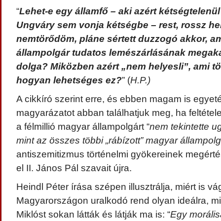
“
Lehet-e egy államfő – aki azért kétségtelenül
Ungváry sem vonja kétségbe – rest, rossz hel
nemtörődöm, pláne sértett duzzogó akkor, amik
állampolgár tudatos lemészárlásának megak
dolga? Miközben azért „nem helyesli”, ami tö
hogyan lehetséges ez?
” (
H.P.)
A cikkíró szerint erre, és ebben magam is egyeté
magyarázatot abban találhatjuk meg, ha feltétel
a félmillió magyar állampolgárt “
nem tekintette 
mint az összes többi „rábízott” magyar állampolg
antiszemitizmus történelmi gyökereinek megért
el II. János Pál szavait újra.
Heindl Péter írása szépen illusztrálja, miért is v
Magyarországon uralkodó rend olyan ideálra, m
Miklóst sokan látták és látják ma is: “
Egy morálisa