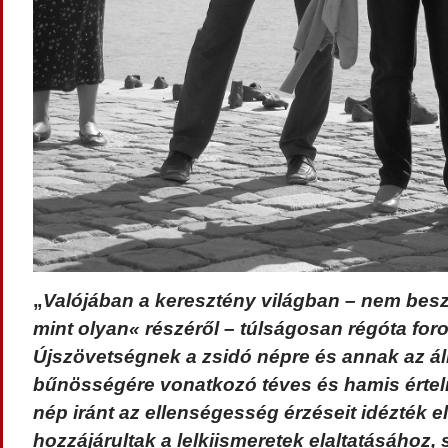
„
Valójában a keresztény világban – nem bes
mint olyan« részéről – túlságosan régóta for
Újszövetségnek a zsidó népre és annak az ál
bűnösségére vonatkozó téves és hamis értel
nép iránt az ellenségesség érzéseit idézték e
hozzájárultak a lelkiismeretek elaltatásához, 