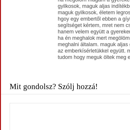
gyilkosok, maguk aljas indítékb
maguk gyilkosok, életem legro
hgoy egy embertől ebben a gíy
segítséget kértem, mret nem c
hanem velem együtt a gyerekem
ha én meghalok mert megölöm
meghalni általam. maguk aljas 
az emberkísérletükkel együtt.
tudom hogy meguk öltek meg 
Mit gondolsz? Szólj hozzá!