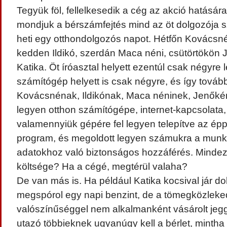
Tegyük föl, fellelkesedik a cég az akció hatásár
mondjuk a bérszámfejtés mind az öt dolgozója s
heti egy otthondolgozós napot. Hétfőn Kovácsné
kedden Ildikó, szerdán Maca néni, csütörtökön
Katika. Öt íróasztal helyett ezentúl csak négyre 
számítógép helyett is csak négyre, és így tovább
Kovácsnénak, Ildikónak, Maca néninek, Jenőkén
legyen otthon számítógépe, internet-kapcsolata
valamennyiük gépére fel legyen telepítve az épp
program, és megoldott legyen számukra a mun
adatokhoz való biztonságos hozzáférés. Mindez
költsége? Ha a cégé, megtérül valaha?
De van más is. Ha például Katika kocsival jár do
megspórol egy napi benzint, de a tömegközleke
valószínűséggel nem alkalmanként vásárolt jegg
utazó többieknek ugyanúgy kell a bérlet, minth