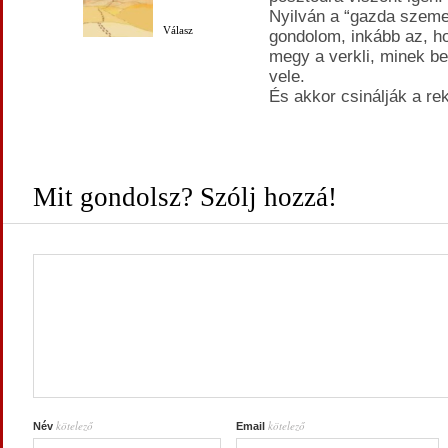
Nyilván a “gazda szeme”
Válasz
gondolom, inkább az, ho
megy a verkli, minek b
vele.
És akkor csinálják a r
Mit gondolsz? Szólj hozzá!
kötelező
kötelező
Név
Email