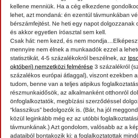
kellene menniük. Ha a cég elkezdene gondolkodn
lehet, azt mondaná: én ezentúl távmunkában v
bérszámfejtést. Ne heti egy napot dolgozzanak 
és akkor egyetlen íróasztal sem kell.
Csak hát: nem kezd, és nem mondja…Elképeszt
mennyire nem élnek a munkaadók ezzel a lehet
statisztikát, 4-5 százalékokról beszélnek, az
Ips
októberi) nemzetközi felmérése
3 százalékról (
százalékos európai átlaggal), viszont ezekben 
tudom, benne van a teljes atipikus foglalkoztatás
részmunkaidősök, az alkalmanként otthonról do
önfoglalkoztatók, megbízási szerződéssel dolgo
“klasszikus” bedolgozók is. (Bár, ha jól meggond
közül leginkább még ez az utóbbi foglalkoztatás
távmunkának.) Azt gondolom, valósabb az a ké
adataiból bontakozik ki: a foglalkoztatottak min