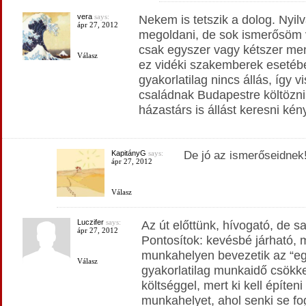
vera
says:
Nekem is tetszik a dolog. Nyi
ápr 27, 2012
megoldani, de sok ismerősöm 
csak egyszer vagy kétszer men
Válasz
ez vidéki szakemberek esetébe
gyakorlatilag nincs állás, így 
családnak Budapestre költözni.
házastárs is állást keresni kén
KapitányG
says:
De jó az ismerőseidnek
ápr 27, 2012
Válasz
Luczifer
says:
Az út előttünk, hívogató, de sa
ápr 27, 2012
Pontosítok: kevésbé járható, 
munkahelyen bevezetik az “egy
Válasz
gyakorlatilag munkaidő csökke
költséggel, mert ki kell építeni
munkahelyet, ahol senki se fo