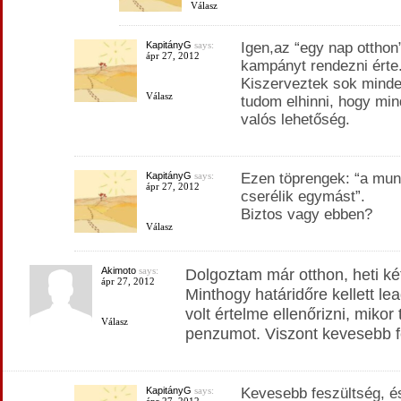
Válasz
KapitányG
says:
Igen,az “egy nap otthon”
ápr 27, 2012
kampányt rendezni érte
Kiszerveztek sok minde
Válasz
tudom elhinni, hogy mi
valós lehetőség.
KapitányG
says:
Ezen töprengek: “a mun
ápr 27, 2012
cserélik egymást”.
Biztos vagy ebben?
Válasz
Akimoto
says:
Dolgoztam már otthon, heti két
ápr 27, 2012
Minthogy határidőre kellett l
volt értelme ellenőrizni, mikor 
Válasz
penzumot. Viszont kevesebb f
KapitányG
says:
Kevesebb feszültség, é