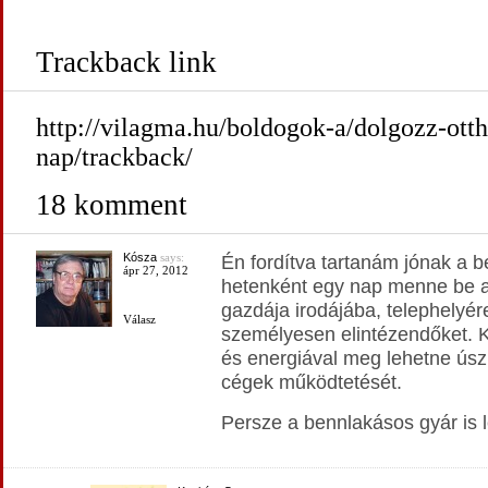
Trackback link
http://vilagma.hu/boldogok-a/dolgozz-otth
nap/trackback/
18 komment
Kósza
says:
Én fordítva tartanám jónak a b
ápr 27, 2012
hetenként egy nap menne be 
gazdája irodájába, telephelyére,
Válasz
személyesen elintézendőket. K
és energiával meg lehetne úsz
cégek működtetését.
Persze a bennlakásos gyár is