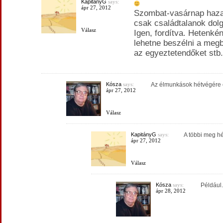
KapitányG
says:
ápr 27, 2012
Szombat-vasárnap haza
csak családtalanok dol
Válasz
Igen, fordítva. Hetenké
lehetne beszélni a meg
az egyeztetendőket stb.
Kósza
says:
Az élmunkások hétvégére 
ápr 27, 2012
Válasz
KapitányG
says:
A többi meg h
ápr 27, 2012
Válasz
Kósza
says:
Például
ápr 28, 2012