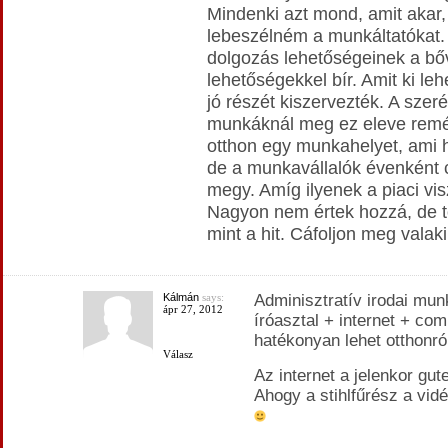
Mindenki azt mond, amit akar,
lebeszélném a munkáltatókat. 
dolgozás lehetőségeinek a bő
lehetőségekkel bír. Amit ki leh
jó részét kiszervezték. A szer
munkáknál meg ez eleve remé
otthon egy munkahelyet, ami h
de a munkavállalók évenként 
megy. Amíg ilyenek a piaci vi
Nagyon nem értek hozzá, de t
mint a hit. Cáfoljon meg valak
Kálmán
says:
Adminisztratív irodai mun
ápr 27, 2012
íróasztal + internet + com
hatékonyan lehet otthonró
Válasz
Az internet a jelenkor gut
Ahogy a stihlfűrész a vidé