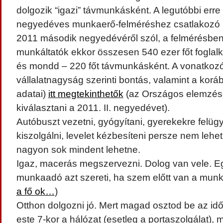
dolgozik “igazi” távmunkásként. A legutóbbi erre
negyedéves munkaerő-felméréshez csatlakozó ki
2011 második negyedévéről szól, a felmérésben
munkáltatók ekkor összesen 540 ezer főt foglalko
és mondd – 220 főt távmunkásként. A vonatkozó táb
vállalatnagyság szerinti bontás, valamint a korá
adatai)
itt megtekinthetők
(az Országos elemzése
kiválasztani a 2011. II. negyedévet).
Autóbuszt vezetni, gyógyítani, gyerekekre felügy
kiszolgálni, levelet kézbesíteni persze nem leh
nagyon sok mindent lehetne.
Igaz, macerás megszervezni. Dolog van vele. Eg
munkaadó azt szereti, ha szem előtt van a munka
a fő ok…
)
Otthon dolgozni jó. Mert magad osztod be az idő
este 7-kor a hálózat (esetleg a portaszolgálat), 