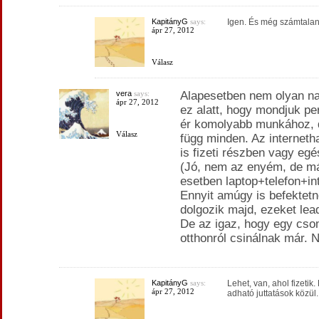
KapitányG
says:
Igen. És még számtalan
ápr 27, 2012
Válasz
vera
says:
Alapesetben nem olyan na
ápr 27, 2012
ez alatt, hogy mondjuk pe
ér komolyabb munkához, d
Válasz
függ minden. Az internet
is fizeti részben vagy eg
(Jó, nem az enyém, de má
esetben laptop+telefon+i
Ennyit amúgy is befektet
dolgozik majd, ezeket lea
De az igaz, hogy egy cso
otthonról csinálnak már. N
KapitányG
says:
Lehet, van, ahol fizetik
ápr 27, 2012
adható juttatások közül.