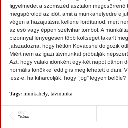
figyelmedet a szomszéd asztalon megcsörrenő t
megspórolod az időt, amit a munkahelyedre elju
végén a hazajutásra kellene fordítanod, mert n
az eső vagy éppen szélvihar tombol. A munkált
bizonnyal lényegesen több költséget takarít meg
játszadozna, hogy hétfőn Kovácsné dolgozik ot
Miért nem az igazi távmunkát próbálják népszer
Azt, hogy valaki időnként egy-két napot otthon 
normális főnökkel eddig is meg lehetett oldani. 
lesz-e, ha kiharcolják, hogy “jog” legyen belőle?
Tags:
munkahely
,
távmunka
Előző
Tótágas