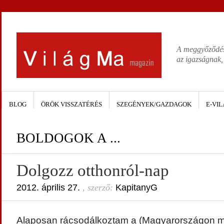
A meggyőződése
az igazságnak,
BLOG
ÖRÖK VISSZATÉRÉS
SZEGÉNYEK/GAZDAGOK
E-VIL
BOLDOGOK A ...
Dolgozz otthonról-nap
2012. április 27.
, szerző:
KapitanyG
Alaposan rácsodálkoztam a (Magyarországon mo