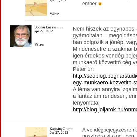
ápr 27, 2012
ember
Válasz
Bognár László
says:
Nem hiszek az egynapos 
ápr 27, 2012
gyámoltalan – megoldásba
ban dolgozik a jónép, vag
Válasz
Mindenesetre a szakmai 
igen érdekes vendég bejeg
munkaerő közvetítő cég v
Péter úr:
http://seoblog.bognarstud
egy-munkaero-kozvetito-
A téma van annyira izgal
a fantáziám rendesen, enne
lenyomata:
http://blog.joljarok.hu/o
KapitányG
says:
A vendégbejegyzésre n
ápr 27, 2012
posztodra viszont igen.