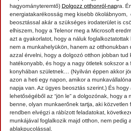
hagyományteremtő)
Dolgozz otthonról-nap
ra. É
energiatakarékosság meg kisebb ökolábnyom, 
beosztással akár a szükséges irodaterület is csö
elhiszem, hogy a Telenor meg a Microsoft ere
azt a gyakorlatot, hogy a náluk foglalkoztatotta
nem a munkahelyükön, hanem az otthonukban d
azzal érvelni, hogy a dolgozó otthon jobban tud 
hatékonyabb, és hogy a nagy ötletek sokszor a
konyhában születnek… (Nyilván éppen akkor jön 
azon a heti egy napon, amikor a munkavállalón
napja van. Az ügyes beosztás szerint.) És hogy
lehetőségéből az “jön le” a dolgozónak, hogy a 
benne, olyan munkaerőnek tartja, aki közvetlen f
rendben elvégzi a rábízott feladatokat, követk
munkájával foglalkozik majd otthon, nem pedig a
ablakpucolással.