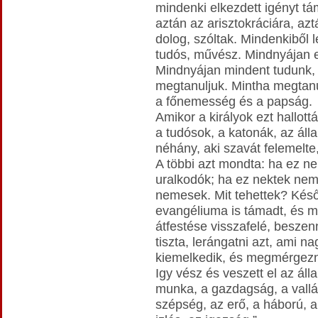
mindenki elkezdett igényt tá
aztán az arisztokráciára, az
dolog, szóltak. Mindenkiből l
tudós, művész. Mindnyájan 
Mindnyájan mindent tudunk, 
megtanuljuk. Mintha megtanu
a főnemesség és a papság.
Amikor a királyok ezt hallott
a tudósok, a katonák, az álla
néhány, aki szavát felemelte
A többi azt mondta: ha ez ne
uralkodók; ha ez nektek nem
nemesek. Mit tehettek? Kés
evangéliuma is támadt, és me
átfestése visszafelé, beszen
tiszta, lerángatni azt, ami na
kiemelkedik, és megmérgezn
Igy vész és veszett el az áll
munka, a gazdagság, a vallá
szépség, az erő, a háború, a