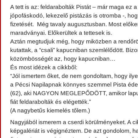
A tett is az: feldarabolták Pistát – már maga ez
jópofáskodó, lekezelő pistázás is otromba -, h
fizetését. Még tavaly augusztusban. Most előker
maradványai. Előkerültek a tettesek is.
Aztán megtudjuk még, hogy miközben a rendőrök
kutattak, a “csali” kapucniban szemlélődött. Bizon
közömbösségét az, hogy kapucniban…
És most idézek a cikkből:
“Jól ismertem őket, de nem gondoltam, hogy il
a Pécsi Napilapnak könnyes szemmel Pista éde
(62), aki NAGYON MEGLEPŐDÖTT, amikor lapun
fiát feldarabolták és elégették.”
(A nagybetűs kiemelés tőlem.)
Nagyjából ismerem a cserdi körülményeket. A ci
képgalériát is végignéztem. De azt gondolom, ha