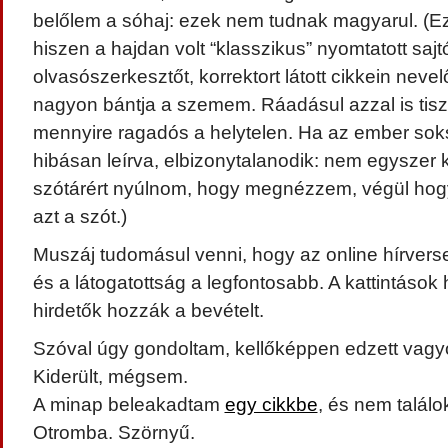
belőlem a sóhaj: ezek nem tudnak magyarul. (Ez
hiszen a hajdan volt “klasszikus” nyomtatott sajt
olvasószerkesztőt, korrektort látott cikkein neve
nagyon bántja a szemem. Ráadásul azzal is tis
mennyire ragadós a helytelen. Ha az ember soks
hibásan leírva, elbizonytalanodik: nem egyszer k
szótárért nyúlnom, hogy megnézzem, végül hogyan
azt a szót.)
Muszáj tudomásul venni, hogy az online hírver
és a látogatottság a legfontosabb. A kattintások 
hirdetők hozzák a bevételt.
Szóval úgy gondoltam, kellőképpen edzett vagy
Kiderült, mégsem.
A minap beleakadtam
egy cikkbe
, és nem találok
Otromba. Szörnyű.