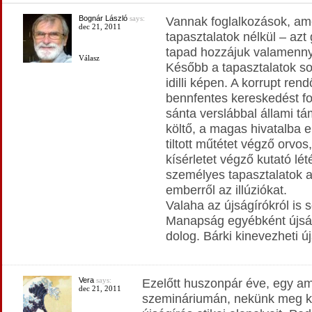
Bognár László
says:
Vannak foglalkozások, am
dec 21, 2011
tapasztalatok nélkül – azt
tapad hozzájuk valamennyi
Válasz
Később a tapasztalatok s
idilli képen. A korrupt rend
bennfentes kereskedést fo
sánta verslábbal állami t
költő, a magas hivatalba em
tiltott műtétet végző orvo
kísérletet végző kutató lét
személyes tapasztalatok a
emberről az illúziókat.
Valaha az újságírókról is
Manapság egyébként újság
dolog. Bárki kinevezheti 
Vera
says:
Ezelőtt huszonpár éve, egy am
dec 21, 2011
szemináriumán, nekünk meg kel