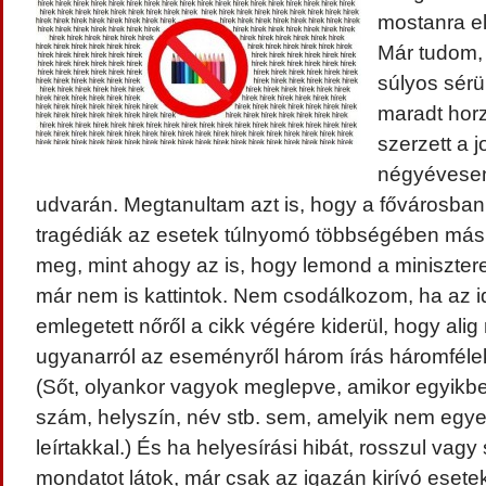
mostanra e
Már tudom, 
súlyos sér
maradt horz
szerzett a 
négyévesen
udvarán. Megtanultam azt is, hogy a fővárosban
tragédiák az esetek túlnyomó többségében má
meg, mint ahogy az is, hogy lemond a minisztere
már nem is kattintok. Nem csodálkozom, ha az 
emlegetett nőről a cikk végére kiderül, hogy ali
ugyanarról az eseményről három írás háromfél
(Sőt, olyankor vagyok meglepve, amikor egyikbe
szám, helyszín, név stb. sem, amelyik nem egye
leírtakkal.) És ha helyesírási hibát, rosszul vagy
mondatot látok, már csak az igazán kirívó esete