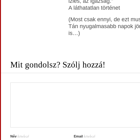
izlés, az igazság.”
A láthatatlan történet
(Most csak ennyi, de ezt mus
Tán nyugalmasabb napok jön
is…)
Mit gondolsz? Szólj hozzá!
kötelező
kötelező
Név
Email