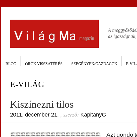
A meggyőződése
az igazságnak,
BLOG
ÖRÖK VISSZATÉRÉS
SZEGÉNYEK/GAZDAGOK
E-VIL
E-VILÁG
Kiszínezni tilos
2011. december 21.
, szerző:
KapitanyG
Azt gondol