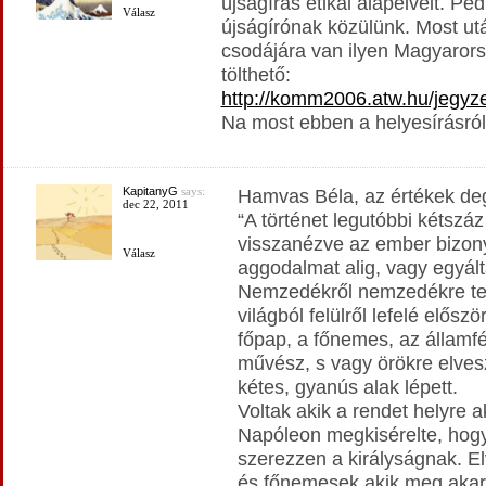
újságírás etikai alapelveit. Pe
Válasz
újságírónak közülünk. Most u
csodájára van ilyen Magyarorsz
tölthető:
http://komm2006.atw.hu/jegyze
Na most ebben a helyesírásról
KapitanyG
says:
Hamvas Béla, az értékek de
dec 22, 2011
“A történet legutóbbi kétszá
visszanézve az ember bizon
Válasz
aggodalmat alig, vagy egyált
Nemzedékről nemzedékre ter
világból felülről lefelé előszö
főpap, a főnemes, az államfér
művész, s vagy örökre elves
kétes, gyanús alak lépett.
Voltak akik a rendet helyre ak
Napóleon megkisérelte, hogy
szerezzen a királyságnak. E
és főnemesek akik meg akar