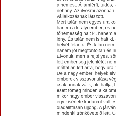
a nemest. Államférfi, tudós,
néhány. Az ilyesmi azonban e
vállalkozásnak látszott.
Mert talán nem egyes uralkod
hanem a királyi ember; és n
főnemesség halt ki, hanem a 
lény. És talán nem is halt ki
helyét feladta. És talán nem 
hanem jól megfontoltan és hi
Elvonult, mert a rejtélyes, s
lett emberiség jelenlétét ne
méltatlan lett arra, hogy ura
De a nagy emberi helyek elv
emberek visszavonulása vég
csak annak válik, aki hallja,
esett tömeg minden alkalomm
mikor nagy ember visszavonul
egy kisérlete kudarcot vall é
diadalittasan ujjong. A járvá
mindenki trónkövetelő lett. Ú