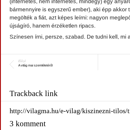
(internetes, nem internetes, mindegy) egy anyár
bármennyire is egyszerű ember), aki épp akkor 
megölték a fiát, azt képes leírni: nagyon meglep
újságíró, hanem érzéketlen ripacs.
Színesen írni, persze, szabad. De tudni kell, mi az
Előző
A világ mai szemléletéről
Trackback link
http://vilagma.hu/e-vilag/kiszinezni-tilos/
3 komment