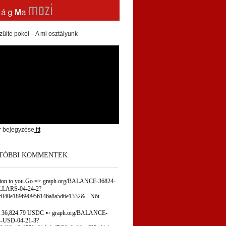
zülte pokol – A mi osztályunk
r bejegyzése
itt
TÓBBI KOMMENTEK
tion to you.Go => graph.org/BALANCE-36824-
LARS-04-24-2?
c040e189690956146a8a5d6e1332&
-
Nőt
 36,824.79 USDC ➸ graph.org/BALANCE-
-USD-04-21-3?