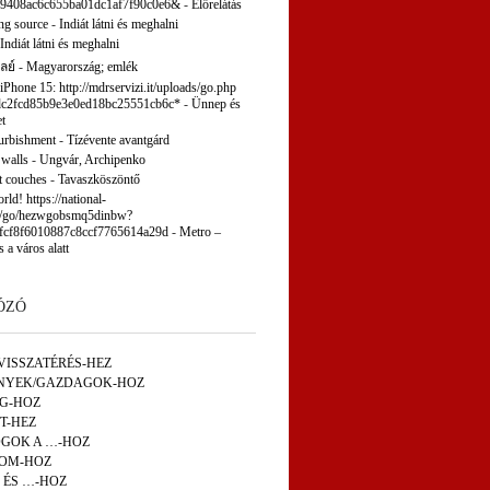
9408ac6c655ba01dc1af7f90c0e6&
-
Előrelátás
ng source
-
Indiát látni és meghalni
Indiát látni és meghalni
ลย์
-
Magyarország; emlék
 iPhone 15: http://mdrservizi.it/uploads/go.php
c2fcd85b9e3e0ed18bc25551cb6c*
-
Ünnep és
t
furbishment
-
Tízévente avantgárd
 walls
-
Ungvár, Archipenko
t couches
-
Tavaszköszöntő
ld! https://national-
p/go/hezwgobsmq5dinbw?
fcf8f6010887c8ccf7765614a29d
-
Metro –
s a város alatt
ÓZÓ
VISSZATÉRÉS-HEZ
NYEK/GAZDAGOK-HOZ
ÁG-HOZ
T-HEZ
GOK A …-HOZ
OM-HOZ
 ÉS …-HOZ