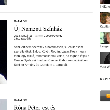
Indiáne
HATALOM
Kapitá
Új Nemzeti Színház
2013. január 13.
, szerző:
Csepeli György
2 hozzászólás
Langer
Schillert nem szerették a hatalmasok, s Schiller sem
szerette őket. Balog, Kövér, Rogán, Lázár, Kósa meg a
többi egy millió, rohamot kaptak volna, ha tegnap látják a
Gózon Gyula színházban Czeizel Gábor rendezésében
Schiller Ármány és szerelem c. darabját.
Vera W
KAPC
HATALOM
Róna Péter-est és