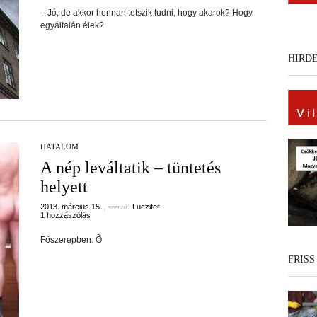
– Jó, de akkor honnan tetszik tudni, hogy akarok? Hogy
egyáltalán élek?
HIRD
HATALOM
A nép leváltatik – tüntetés
helyett
2013. március 15.
, szerző:
Luczifer
1 hozzászólás
Főszerepben: Ő
FRISS