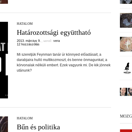
HATALOM
Határozottsági együttható
2013. március 9.
, szerző:
vera
12 hozzászólás
Mi szeretjük Feynman tanár úr könnyed előadásait, a
darabjaira hulló multikozmoszt, és benne önmagunkat, a
körvonalak nélküli embert. Ezek vagyunk mi. De kik jönnek
utánunk?
MOZG
HATALOM
Bűn és politika