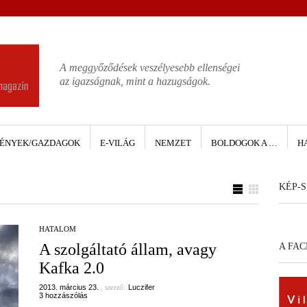
A meggyőződések veszélyesebb ellenségei
az igazságnak, mint a hazugságok.
ÉNYEK/GAZDAGOK
E-VILÁG
NEMZET
BOLDOGOK A …
H
KÉP-S
HATALOM
A szolgáltató állam, avagy
A FA
Kafka 2.0
2013. március 23.
, szerző:
Luczifer
3 hozzászólás