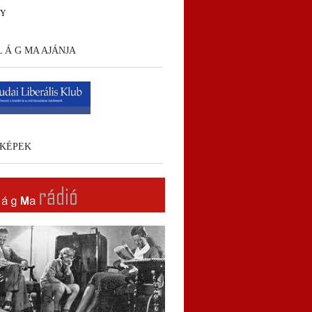
HY
 L Á G MA AJÁNJA
KÉPEK