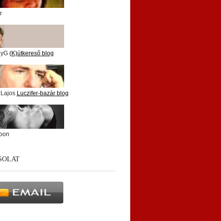
r
nyG
(K)útkereső blog
 Lajos
Luczifer-bazár blog
oon
SOLAT