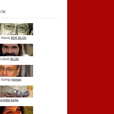
ZŐK
. Károly
BDK BLOG
 László
BLOG
i György
honlap
e
myrtille kertje