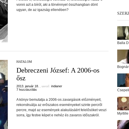
vonni azt a bírót, aki a törvénnyel összhangban dönt
ugyan, de az igazság ellenében?
SZER
Balla D
HATALOM
Bognár
Debreczeni József: A 2006-os
ősz
2013. január 18.
, szerző:
indianer
7 hozzászólás
Csepel
A könyv bemutatja a 2006-os zavargások előzményeit,
rekonstruálja az erőszakos eseményeket szinte percről
percre, majd az események alakulásáért felelősöket veszi
Myrtill
sorra, így festve képet e nehéz és zavaros időszakról.