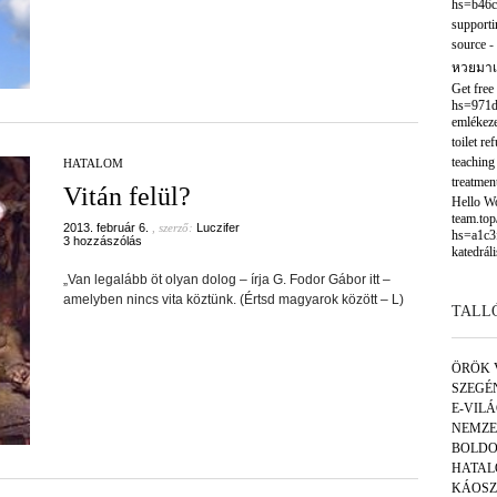
hs=b46c
supporti
source
-
หวยมาเ
Get free
hs=971d
emlékeze
toilet re
teaching
HATALOM
treatmen
Vitán felül?
Hello Wor
team.to
2013. február 6.
, szerző:
Luczifer
hs=a1c3
3 hozzászólás
katedráli
„Van legalább öt olyan dolog – írja G. Fodor Gábor itt –
amelyben nincs vita köztünk. (Értsd magyarok között – L)
TALL
ÖRÖK 
SZEGÉ
E-VIL
NEMZE
BOLDO
HATAL
KÁOSZ