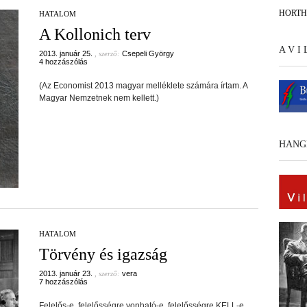
HORT
HATALOM
A Kollonich terv
A V I
2013. január 25.
, szerző:
Csepeli György
4 hozzászólás
(Az Economist 2013 magyar melléklete számára írtam. A
Magyar Nemzetnek nem kellett.)
HANG
HATALOM
Törvény és igazság
2013. január 23.
, szerző:
vera
7 hozzászólás
Felelős-e, felelősségre vonható-e, felelősségre KELL-e