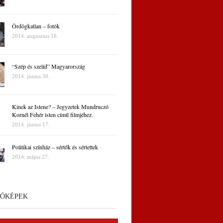
Ördögkatlan – fotók
2014. augusztus 16.
“Szép és szelíd” Magyarország
2014. június 30.
Kinek az Istene? – Jegyzetek Mundruczó
Kornél Fehér isten című filmjéhez.
2014. június 17.
Politikai színház – sértők és sértettek
2014. május 27.
ÓKÉPEK