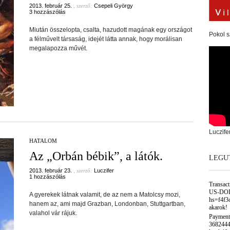
2013. február 25.
, szerző:
Csepeli György
3 hozzászólás
Miután összelopta, csalta, hazudott magának egy országot
Pokol s
a félművelt társaság, idejét látta annak, hogy morálisan
megalapozza művét.
Luczife
HATALOM
Az „Orbán bébik”, a látók.
LEGU
2013. február 23.
, szerző:
Luczifer
1 hozzászólás
Transac
US-DOL
A gyerekek látnak valamit, de az nem a Matolcsy mozi,
hs=f4f3
hanem az, ami majd Grazban, Londonban, Stuttgartban,
akarok!
valahol vár rájuk.
Payment
3682444