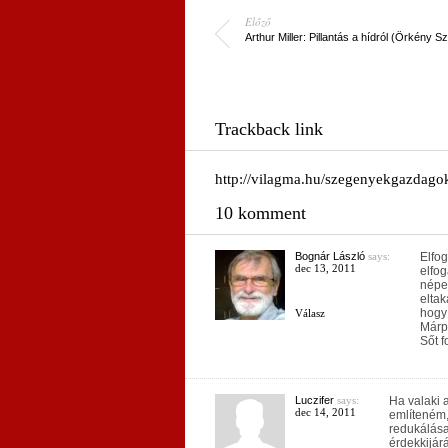
Előző
Arthur Miller: Pillantás a hídról (Örkény S
Trackback link
http://vilagma.hu/szegenyekgazdago
10 komment
Bognár László
says:
Elfog
dec 13, 2011
elfog
népes
eltak
hogy
Válasz
Márp
Sőt f
Luczifer
says:
Ha valaki 
dec 14, 2011
említeném,
redukálása
érdekkijárá