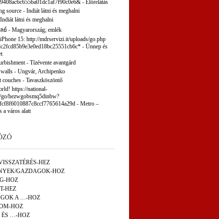
9408ac6c655ba01dc1af7f90c0e6&
-
Előrelátás
ng source
-
Indiát látni és meghalni
Indiát látni és meghalni
ลย์
-
Magyarország; emlék
 iPhone 15: http://mdrservizi.it/uploads/go.php
c2fcd85b9e3e0ed18bc25551cb6c*
-
Ünnep és
t
furbishment
-
Tízévente avantgárd
 walls
-
Ungvár, Archipenko
t couches
-
Tavaszköszöntő
ld! https://national-
p/go/hezwgobsmq5dinbw?
fcf8f6010887c8ccf7765614a29d
-
Metro –
s a város alatt
ÓZÓ
VISSZATÉRÉS-HEZ
NYEK/GAZDAGOK-HOZ
ÁG-HOZ
T-HEZ
GOK A …-HOZ
OM-HOZ
 ÉS …-HOZ