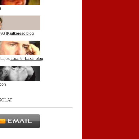
r
nyG
(K)útkereső blog
 Lajos
Luczifer-bazár blog
oon
SOLAT