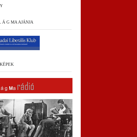
HY
 L Á G MA AJÁNJA
KÉPEK