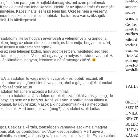
hs=b46c
egfelelően parlagon. A hajléktalanság viszont azon problémák
supporti
t csak elosztással lehet kezelni. Nekik jár az újraelosztás és nem jár
elirigylése. Kapsz, ha teljesítesz! Nem tud. Őket és nem a versenyt
source
-
ómódúakat kell dotálni, ez utóbbiak – ha forrásra van szükségük –
หวยมาเ
telt. Ha hitelképesek!
Get free
hs=971d
emlékeze
társadalom? Illetve hogyan érvényesíti a véleményét? Ki gondolja,
toilet re
etlen, hogy az utcán élnek emberek, és ki mondja, hogy nem azért,
teaching
sé illenek a városmarketingbe?
treatmen
ég az sem teljesen biztos, hogy adott esetben, megfelelő segítség
udnak teljesíteni. Volt erről egy nagyon helyes kis video valahol. Ha
Hello Wor
 és kitalálom, hogyan, felrakom a háttéranyagok közé.
team.to
hs=a1c3
katedráli
 A társadalom te vagy meg én vagyok – és jobbik részünk ott
tett abban a polgármesteri hivatalban, ahol a gőg, a hajléktalanokat
TALL
arító szándék az úr!
rsadalom tehát nem azonos a hatalommal.
etben a hatalom a társadalom érdekeit, szándékát valósítja meg, de
natnyilag nem ez a helyzet. Konfliktus van! Konfliktusban állunk a
ÖRÖK 
ommal, ha úgy tetszik. Mások a kiindulópontjaink és a megoldási
SZEGÉ
zeléseink. Mert bennünk van (még?) társadalmi szolidaritás.
E-VIL
NEMZE
BOLDO
ágos. Csak az a kérdés, többségben vannak-e azok ma a magyar
HATAL
ban, akik így gondolkodnak. Vagy kisebbségben? Mert ugye a
KÁOSZ
timális esetben) a többség szája íze szerint intézkedik. És csak akkor