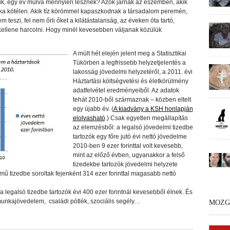
juk, egy év múlva mennyien lesznek? Azok járnak az eszemben, akik
nyka kötélen. Akik tíz körömmel kapaszkodnak a társadalom peremén,
 teszi, fel nem őrli őket a kilátástalanság, az éveken óta tartó,
kellene harcolni. Hogy minél kevesebben váljanak közülük
A múlt hét elején jelent meg a Statisztikai
Tükörben a legfrissebb helyzetjelentés a
lakosság jövedelmi helyzetéről, a 2011. évi
Háztartási költségvetési és életkörülmény
adatfelvétel eredményeiből. Az adatok
tehát 2010-ből származnak – közben eltelt
egy újabb év. (
A kiadvány a KSH honlapján
elolvasható
.) Csak egyetlen megállapítás
az elemzésből: a legalsó jövedelmi tizedbe
tartozók egy főre jutó évi nettó jövedelme
2010-ben 9 ezer forinttal volt kevesebb,
mint az előző évben, ugyanakkor a felső
tizedekbe tartozók jövedelmi helyzete
ű tizedbe soroltak fejenként 314 ezer forinttal magasabb nettó
 legalsó tizedbe tartozók évi 400 ezer forintnál kevesebből élnek. És
nkajövedelem, családi pótlék, szociális segély…
MOZG