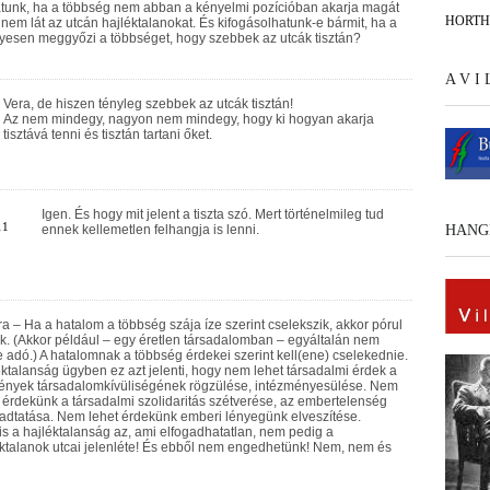
atunk, ha a többség nem abban a kényelmi pozícióban akarja magát
HORT
 nem lát az utcán hajléktalanokat. És kifogásolhatunk-e bármit, ha a
yesen meggyőzi a többséget, hogy szebbek az utcák tisztán?
A V I
Vera, de hiszen tényleg szebbek az utcák tisztán!
Az nem mindegy, nagyon nem mindegy, hogy ki hogyan akarja
tisztává tenni és tisztán tartani őket.
Igen. És hogy mit jelent a tiszta szó. Mert történelmileg tud
11
ennek kellemetlen felhangja is lenni.
HANG
 – Ha a hatalom a többség szája íze szerint cselekszik, akkor pórul
k. (Akkor például – egy éretlen társadalomban – egyáltalán nem
 adó.) A hatalomnak a többség érdekei szerint kell(ene) cselekednie.
ktalanság ügyben ez azt jelenti, hogy nem lehet társadalmi érdek a
ények társadalomkívüliségének rögzülése, intézményesülése. Nem
 érdekünk a társadalmi szolidaritás szétverése, az embertelenség
adtatása. Nem lehet érdekünk emberi lényegünk elveszítése.
s a hajléktalanság az, ami elfogadhatatlan, nem pedig a
ktalanok utcai jelenléte! És ebből nem engedhetünk! Nem, nem és