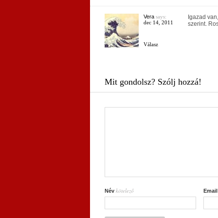
Vera
says:
Igazad van,
dec 14, 2011
szerint. R
Válasz
Mit gondolsz? Szólj hozzá!
kötelező
Név
Emai