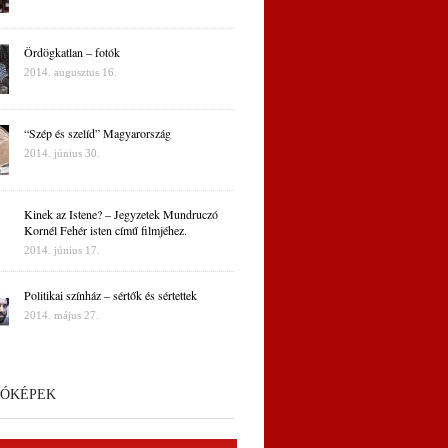
Ördögkatlan – fotók
2014. augusztus 16.
“Szép és szelíd” Magyarország
2014. június 30.
Kinek az Istene? – Jegyzetek Mundruczó
Kornél Fehér isten című filmjéhez.
2014. június 17.
Politikai színház – sértők és sértettek
2014. május 27.
ÓKÉPEK