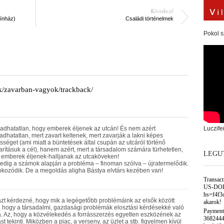
Következő
zínház)
Családi történelmek
Pokol s
k/zavarban-vagyok/trackback/
adhatatlan, hogy emberek éljenek az utcán! És nem azért
Luczife
adhatatlan, mert zavart keltenek, mert zavarják a lakni képes
séget (ami miatt a büntetések által csupán az utcáról történő
arításuk a cél), hanem azért, mert a társadalom számára türhetetlen,
LEGU
 emberek éljenek-halljanak az utcaköveken!
edig a számok alapján a probléma – finoman szólva – újratermelődik.
okozódik. De a megoldás aligha Bástya elvtárs kezében van!
Transac
US-DOL
hs=f4f3
azt kérdezné, hogy mik a legégetőbb problémáink az elsők között
akarok!
 hogy a társadalmi, gazdasági problémák elosztási kérdésekké való
Payment
. Az, hogy a közvélekedés a forrásszerzés egyetlen eszközének az
3682444
st tekinti. Miközben a piac, a verseny, az üzlet a stb. figyelmen kívül