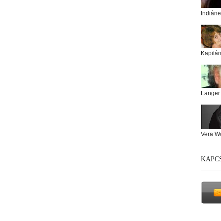
Indiáne
Kapitá
Langer
Vera W
KAPC