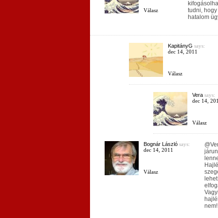
kifogásolh
tudni, hogy
Válasz
hatalom üg
KapitányG
says:
dec 14, 2011
Válasz
Vera
says:
dec 14, 20
Válasz
Bognár László
says:
@Vera
dec 14, 2011
járun
lenne
Hajlé
szeg
Válasz
lehet
elfog
Vagyi
hajlé
nem!