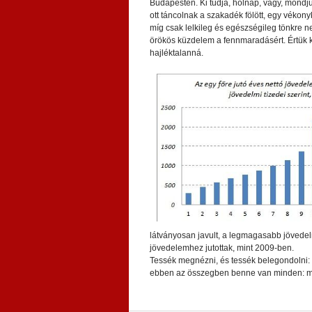
Budapesten. Ki tudja, holnap, vagy, mond
ott táncolnak a szakadék fölött, egy véko
míg csak lelkileg és egészségileg tönkre nem
örökös küzdelem a fennmaradásért. Értük 
hajléktalanná.
látványosan javult, a legmagasabb jövedelm
jövedelemhez jutottak, mint 2009-ben.
Tessék megnézni, és tessék belegondolni: a
ebben az összegben benne van minden: mu