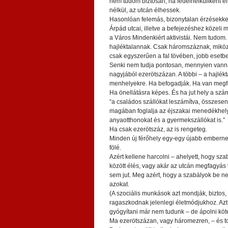
nem tudom biztosan, ha fedélnélküliként él
nélkül, az utcán élhessek.
Hasonlóan felemás, bizonytalan érzésekkel 
Árpád utcai, illetve a befejezéshez közeli 
a Város Mindenkiért aktivistái. Nem tudo
hajléktalannak. Csak háromszáznak, mikö
csak egyszerűen a fal tövében, jobb esetben
Senki nem tudja pontosan, mennyien vanna
nagyjából ezerötszázan. A többi – a hajlék
menhelyekre. Ha befogadják. Ha van megfele
Ha önellátásra képes. És ha jut hely a szá
“a családos szállókat leszámítva, összesen
magában foglalja az éjszakai menedékhelye
anyaotthonokat és a gyermekszállókat is.”
Ha csak ezerötszáz, az is rengeteg.
Minden új férőhely egy-egy újabb embernek 
fölé.
Azért kellene harcolni – ahelyett, hogy sz
között élés, vagy akár az utcán megfagyás
sem jut. Meg azért, hogy a szabályok be ne
azokat.
(A szociális munkások azt mondják, biztos, 
ragaszkodnak jelenlegi életmódjukhoz. Azt 
gyógyítani már nem tudunk – de ápolni köte
Ma ezerötszázan, vagy háromezren, – és tov