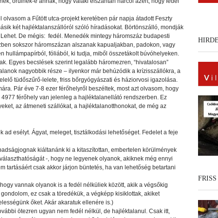
nék, örülnék-e annak, hogy valaki elszántan harcol azért, hogy fedél
olvasom a Fűtött utca-projekt keretében pár napja átadott Feszty
másik két hajléktalanszállóról szóló híradásokat. Börtönszálló, mondják
m. Lehet. De mégis: fedél. Menedék mintegy háromszáz budapesti
HIRD
zben sokszor háromszázan alszanak kapualjakban, padokon, vagy
 hullámpapírból, fóliából, ki tudja, miből összetákolt búvóhelyeken.
k. Egyes becslések szerint legalább háromezren, “hivatalosan”
talanok nagyobbik része – ilyenkor már behúzódik a krízisszállókra, a
lő tüdőszűrő-lelete, friss bőrgyógyászati és háziorvosi igazolása.
mára. Pár éve 7-8 ezer férőhelyről beszéltek, most azt olvasom, hogy
 4977 férőhely van jelenleg a hajléktalanellátó rendszerben. Ez
ket, az átmeneti szállókat, a hajléktalanotthonokat, de még az
ad esélyt. Ágyat, meleget, tisztálkodási lehetőséget. Fedelet a feje
abadságjognak kiáltanánk ki a kitaszítottan, embertelen körülmények
 választhatóságát -, hogy ne legyenek olyanok, akiknek még ennyi
m tartásáért csak akkor járjon büntetés, ha van lehetőség betartani
FRISS
hogy vannak olyanok is a fedél nélküliek között, akik a végsőkig
gondolom, ez csak a töredékük, a végképp kisiklottak, akiket
lességünk őket. Akár akaratuk ellenére is.)
ábbi ötezren ugyan nem fedél nélkül, de hajléktalanul. Csak itt,