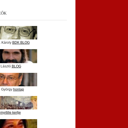
ZŐK
. Károly
BDK BLOG
 László
BLOG
i György
honlap
e
myrtille kertje