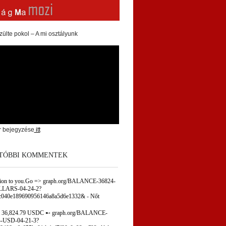
zülte pokol – A mi osztályunk
r bejegyzése
itt
TÓBBI KOMMENTEK
tion to you.Go => graph.org/BALANCE-36824-
LARS-04-24-2?
c040e189690956146a8a5d6e1332&
-
Nőt
 36,824.79 USDC ➸ graph.org/BALANCE-
-USD-04-21-3?