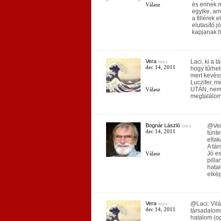
és ennek m
Válasz
egyike, ami
a fillérek 
elutasító j
kapjanak hi
Vera
says:
Laci, ki a 
dec 14, 2011
hogy tűrhet
mert kevés
Luczifer, m
UTÁN, nem t
Válasz
megtalálom,
Bognár László
says:
@Vera
dec 14, 2011
tünte
eltak
A tá
Jó es
Válasz
pilla
hatal
elkép
Vera
says:
@Laci: Vil
dec 14, 2011
társadalom
hatalom (op