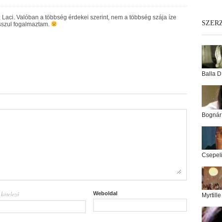
 Laci. Valóban a többség érdekei szerint, nem a többség szája íze
SZER
osszul fogalmaztam.
Balla D
Bognár
Csepel
kötelező
Weboldal
l
Myrtill