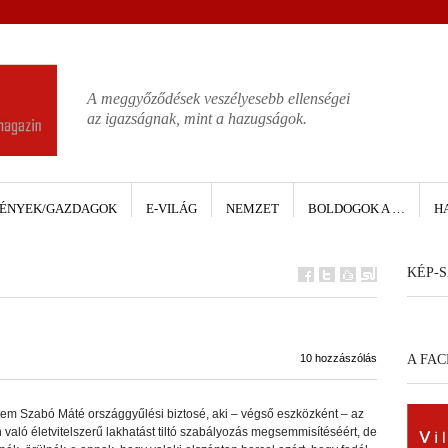
A meggyőződések veszélyesebb ellenségei
az igazságnak, mint a hazugságok.
ÉNYEK/GAZDAGOK
E-VILÁG
NEMZET
BOLDOGOK A …
H
KÉP-S
10 hozzászólás
A FA
tem Szabó Máté országgyűlési biztosé, aki – végső eszközként – az
 való életvitelszerű lakhatást tiltó szabályozás megsemmisítéséért, de