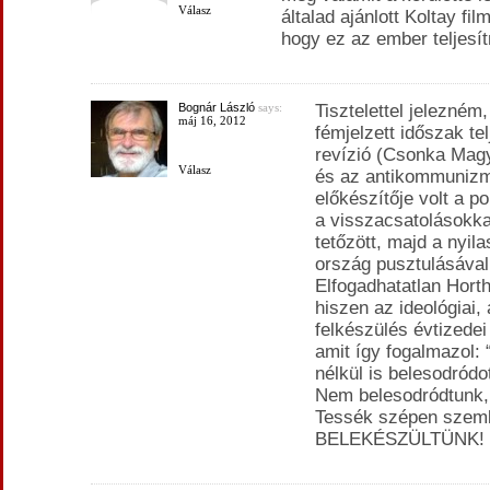
Válasz
általad ajánlott Koltay film
hogy ez az ember teljesí
Bognár László
says:
Tisztelettel jelezném
máj 16, 2012
fémjelzett időszak tel
revízió (Csonka Ma
Válasz
és az antikommunizm
előkészítője volt a 
a visszacsatolásokka
tetőzött, majd a nyi
ország pusztulásával
Elfogadhatatlan Hort
hiszen az ideológiai, 
felkészülés évtizede
amit így fogalmazol:
nélkül is belesodródot
Nem belesodródtunk,
Tessék szépen szemb
BELEKÉSZÜLTÜNK!