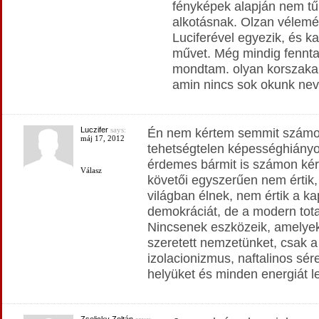
fényképek alapján nem t
alkotásnak. Olzan vélemén
Luciferével egyezik, és ka
művet. Még mindig fennta
mondtam. olyan korszaka 
amin nincs sok okunk nev
Luczifer
says:
Én nem kértem semmit számon
máj 17, 2012
tehetségtelen képességhián
érdemes bármit is számon kér
Válasz
követői egyszerűen nem értik
világban élnek, nem értik a kap
demokráciát, de a modern total
Nincsenek eszközeik, amelyek
szeretett nemzetünket, csak a 
izolacionizmus, naftalinos sére
helyüket és minden energiát le