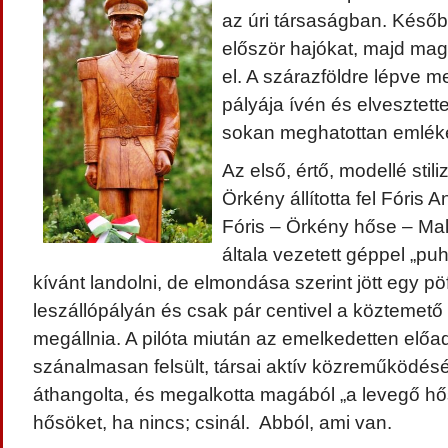
az úri társaságban. Később
először hajókat, majd magá
el. A szárazföldre lépve 
pályája ívén és elvesztett
sokan meghatottan emlék
Az első, értő, modellé stil
Örkény állította fel Fóris 
Fóris – Örkény hőse – Malé
általa vezetett géppel „pu
kívánt landolni, de elmondása szerint jött egy pöff
leszállópályán és csak pár centivel a köztemető k
megállnia. A pilóta miután az emelkedetten előad
szánalmasan felsült, társai aktív közreműködésé
áthangolta, és megalkotta magából „a levegő hős
hősöket, ha nincs; csinál. Abból, ami van.