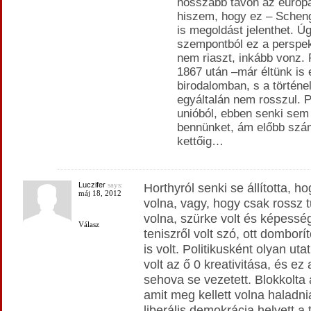
hosszabb távon az európai
hiszem, hogy ez – Scheng
is megoldást jelenthet. 
szempontból ez a perspek
nem riaszt, inkább vonz.
1867 után –már éltünk is
birodalomban, s a történe
egyáltalán nem rosszul. P
unióból, ebben senki se
bennünket, ám előbb szám
kettőig…
Luczifer
says:
Horthyról senki se állította, h
máj 18, 2012
volna, vagy, hogy csak rossz t
volna, szürke volt és képessé
Válasz
teniszről volt szó, ott dombor
is volt. Politikusként olyan uta
volt az ő 0 kreativitása, és e
sehova se vezetett. Blokkolta a
amit meg kellett volna haladni
liberális demokrácia helyett a 