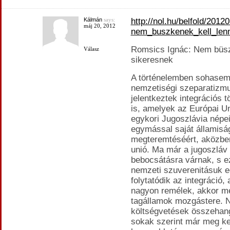
Kálmán
says:
http://nol.hu/belfold/2012
máj 20, 2012
nem_buszkenek_kell_len
Romsics Ignác: Nem büsz
Válasz
sikeresnek
A történelemben sohasem 
nemzetiségi szeparatizm
jelentkeztek integrációs 
is, amelyek az Európai U
egykori Jugoszlávia népei
egymással saját államisá
megteremtéséért, aközben
unió. Ma már a jugoszláv 
bebocsátásra várnak, s e
nemzeti szuverenitásuk e
folytatódik az integráció
nagyon remélek, akkor m
tagállamok mozgástere. 
költségvetések összehang
sokak szerint már meg kel