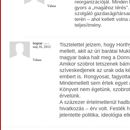
reorganizációját. Minden 
Válasz
gyors a „magához térés”.
szolgáló gazdasági/társa
terén – ahol kellett volna 
teljesítmény.
bognar
says:
Tisztelettel jelzem, hogy Hort
máj 16, 2012
mellett, akit az úri barátai Mu
magyar baka halt meg a Donná
Válasz
Amikor szobrot tetszenek bámu
szíveskedjenek az urak oda ké
embert is. Rongyosat, fagyotta
Mindemellett sem értek egyet 
Könyvet nem égetünk, szobro
érvelünk.
A százezer értelmetlenül hadb
hivatkozás – érv volt. Festék h
jelentette politika, ideológia e