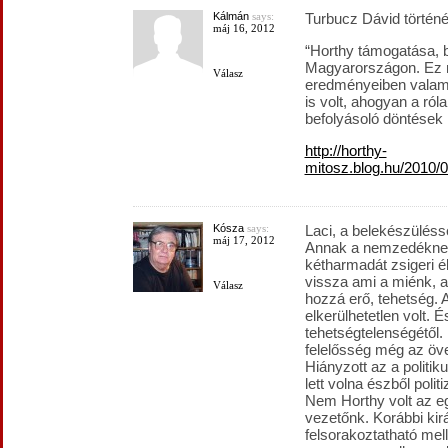
Kálmán
says:
Turbucz Dávid történé
máj 16, 2012
“Horthy támogatása, 
Magyarországon. Ez n
Válasz
eredményeiben valami
is volt, ahogyan a ról
befolyásoló döntések i
http://horthy-
mitosz.blog.hu/2010/
Kósza
says:
Laci, a belekészüléss
máj 17, 2012
Annak a nemzedéknek
kétharmadát zsigeri é
vissza ami a miénk, a
Válasz
hozzá erő, tehetség.
elkerülhetetlen volt. 
tehetségtelenségétől. E
felelősség még az öv
Hiányzott az a politik
lett volna észből polit
Nem Horthy volt az e
vezetőnk. Korábbi kir
felsorakoztatható mel