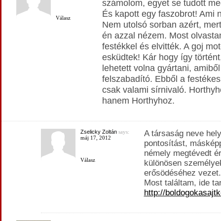
számolom, egyet se tudott meg
És kapott egy faszobrot! Ami 
Válasz
Nem utolsó sorban azért, mert 
én azzal nézem. Most olvastam
festékkel és elvitték. A goj m
esküdtek! Kár hogy így történ
lehetett volna gyártani, amiből
felszabadító. Ebből a festékes
csak valami sírnivaló. Horthy
hanem Horthyhoz.
Zselicky Zoltán
says:
A társaság neve hel
máj 17, 2012
pontosítást, másképp
némely megtévedt ér
Válasz
különösen személye
erősödéséhez vezet.
Most találtam, ide tar
http://boldogokasajt