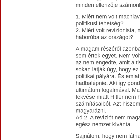
minden ellenzője számonké
1. Miért nem volt machiave
politikusi tehetség?
2. Miért volt revizionista,
háborúba az országot?
A magam részéről azonban
sem értek egyet. Nem volt
az nem engedte, amit a ti
sokan látják úgy, hogy ez 
politikai pályára. És emiat
hadbalépnie. Aki így gond
ultimátum fogalmával. Mag
fekvése miatt Hitler nem 
számításaiból. Azt hiszem
magyarázni.
Ad 2. A revíziót nem mag
egész nemzet kívánta.
Sajnálom, hogy nem láthat