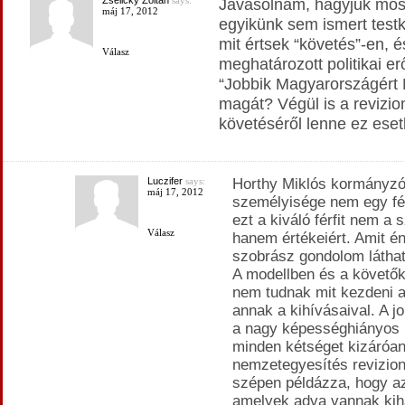
Zselicky Zoltán
says:
Javasolnám, hagyjuk most
máj 17, 2012
egyikünk sem ismert testk
mit értsek “követés”-en, 
Válasz
meghatározott politikai er
“Jobbik Magyarországért
magát? Végül is a revizio
követéséről lenne ez ese
Luczifer
says:
Horthy Miklós kormányzó
máj 17, 2012
személyisége nem egy fél
ezt a kiváló férfit nem a
Válasz
hanem értékeiért. Amit én
szobrász gondolom láthato
A modellben és a követő
nem tudnak mit kezdeni a
annak a kihívásaival. A j
a nagy képességhiányos 
minden kétséget kizáróan 
nemzetegyesítés revizion
szépen példázza, hogy az
amelyek adva vannak kiha