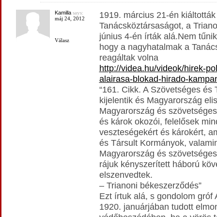
Kamilla
says:
1919. március 21-én kiáltották 
máj 24, 2012
Tanácsköztársaságot, a Trian
június 4-én írták alá.Nem tűnik
Válasz
hogy a nagyhatalmak a Tanác
reagáltak volna
http://videa.hu/videok/hirek-po
alairasa-blokad-hirado-kamp
“161. Cikk. A Szövetséges és
kijelentik és Magyarország eli
Magyarország és szövetségese
és károk okozói, felelősek min
veszteségekért és károkért, 
és Társult Kormányok, valamint
Magyarország és szövetségese
rájuk kényszerített háború k
elszenvedtek.
– Trianoni békeszerződés”
Ezt írtuk alá, s gondolom gróf
1920. januárjában tudott elmon