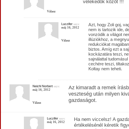
vélekedők közöt !!!
Válasz
Luczifer
says:
Azt, hogy Zoli goj, v
máj 16, 2012
nem is tartozik ide, d
vonzódik a világot n
illúziókhoz, a megnyu
Válasz
redukciókat magában
biztos. Amíg ezt a saj
kockázatára teszi, ne
sajnálattal tudomásul
cechére teszi, tiltako
Koltay nem teheti.
Neichl Norbert
says:
Az kimaradt a remek írásbó
máj 16, 2012
veszteség után milyen kiv
gazdaságot.
Válasz
Luczifer
says:
Ha nem viccelsz! A gazd
máj 16, 2012
értékelésénél kéretik fig