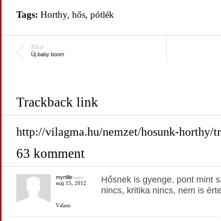
Tags:
Horthy
,
hős
,
pótlék
Előző
Új baby boom
Trackback link
http://vilagma.hu/nemzet/hosunk-horthy/t
63 komment
myrtille
says:
Hősnek is gyenge, pont mint 
máj 15, 2012
nincs, kritika nincs, nem is ért
Válasz