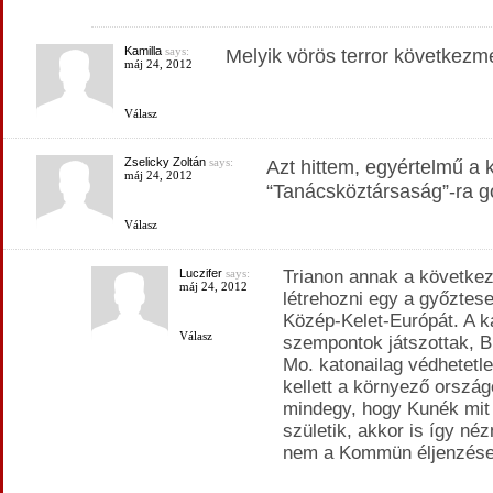
Kamilla
says:
Melyik vörös terror következm
máj 24, 2012
Válasz
Zselicky Zoltán
says:
Azt hittem, egyértelmű a k
máj 24, 2012
“Tanácsköztársaság”-ra g
Válasz
Luczifer
says:
Trianon annak a következ
máj 24, 2012
létrehozni egy a győztes
Közép-Kelet-Európát. A ka
Válasz
szempontok játszottak, Bi
Mo. katonailag védhetetle
kellett a környező országo
mindegy, hogy Kunék mit
születik, akkor is így né
nem a Kommün éljenzése