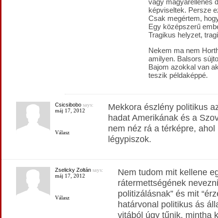
vagy magyarellenes d
képviseltek. Persze
Csak megértem, hogy 
Egy középszerű ember,
Tragikus helyzet, trag
Nekem ma nem Horthy
amilyen. Balsors sújt
Bajom azokkal van aki
teszik példaképpé.
Csicsibobo
says:
Mekkora észlény politikus a
máj 17, 2012
hadat Amerikának és a Szov
nem néz rá a térképre, ahol
Válasz
légypiszok.
Zselicky Zoltán
says:
Nem tudom mit kellene egy
máj 17, 2012
rátermettségének nevezni.
politizálásnak” és mit “é
Válasz
határvonal politikus ás ál
vitából úgy tűnik, mintha 