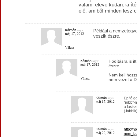
valami eleve kudarcra ítél
elő, amiből minden lesz 
Kálmán
says:
Például a nemzetegyes
máj 17, 2012
veszik észre.
Válasz
Kálmán
says:
Hódításra is it
máj 17, 2012
észre.
Nem kell hozzá
Válasz
nem vezet a D
Kálmán
says:
Építő go
máj 17, 2012
“jobb”-
a fasisz
(Jobbik)
Kálmán
says:
http://n
máj 20, 2012
nem_bu