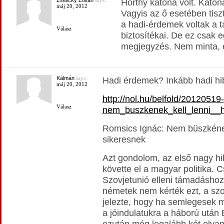
Zselicky Zoltán
says:
Horthy katona volt. Katon
máj 20, 2012
Vagyis az ő esetében tisz
a hadi-érdemek voltak a t
Válasz
biztosítékai. De ez csak e
megjegyzés. Nem minta, é
Kálmán
says:
Hadi érdemek? Inkább hadi hib
máj 20, 2012
http://nol.hu/belfold/20120519-
Válasz
nem_buszkenek_kell_lenni__
Romsics Ignác: Nem büszkének
sikeresnek
Azt gondolom, az első nagy hi
követte el a magyar politika. 
Szovjetunió elleni támadáshoz
németek nem kérték ezt, a szo
jelezte, hogy ha semlegesek 
a jóindulatukra a háború után
ezután még legalább két oly