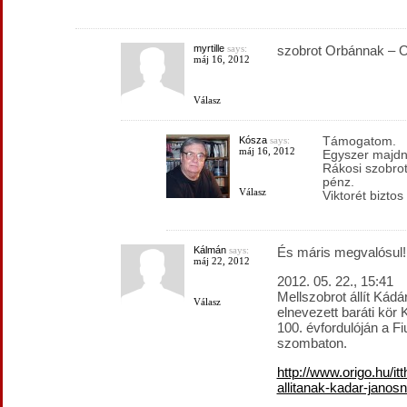
myrtille
says:
szobrot Orbánnak – O
máj 16, 2012
Válasz
Kósza
says:
Támogatom.
máj 16, 2012
Egyszer majdn
Rákosi szobrot
pénz.
Válasz
Viktorét bizto
Kálmán
says:
És máris megvalósul!
máj 22, 2012
2012. 05. 22., 15:41
Mellszobrot állít Kádá
Válasz
elnevezett baráti kör
100. évfordulóján a Fi
szombaton.
http://www.origo.hu/i
allitanak-kadar-janos