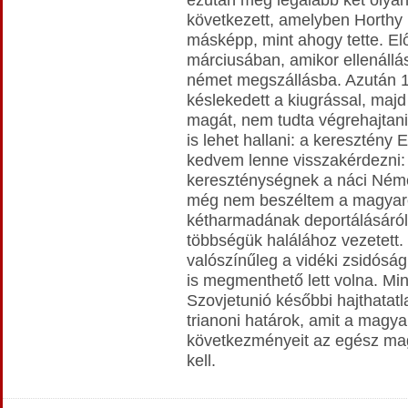
következett, amelyben Horthy 
másképp, mint ahogy tette. El
márciusában, amikor ellenállás
német megszállásba. Azután 
késlekedett a kiugrással, majd
magát, nem tudta végrehajtani
is lehet hallani: a keresztény 
kedvem lenne visszakérdezni: 
kereszténységnek a náci Ném
még nem beszéltem a magyaro
kétharmadának deportálásáról
többségük halálához vezetett. 
valószínűleg a vidéki zsidósá
is megmenthető lett volna. M
Szovjetunió későbbi hajthatat
trianoni határok, amit a magya
következményeit az egész mag
kell.