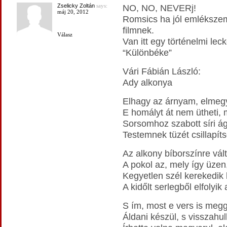
Zselicky Zoltán
says:
NO, NO, NEVERj!
máj 20, 2012
Romsics ha jól emlékszem
filmnek.
Válasz
Van itt egy történelmi lec
“Különbéke”
Vári Fábián László:
Ady alkonya
Elhagy az árnyam, elmegye
E homályt át nem ütheti
Sorsomhoz szabott síri ág
Testemnek tüzét csillapít
Az alkony bíborszínre vált
A pokol az, mely így üzen
Kegyetlen szél kerekedik 
A kidőlt serlegből elfolyik 
S ím, most e vers is megg
Áldani készül, s visszah