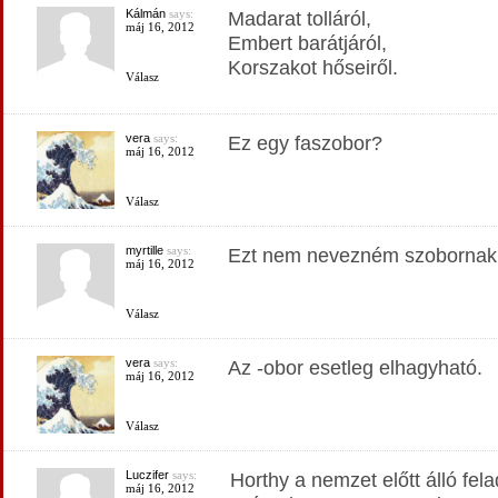
Kálmán
says:
Madarat tolláról,
máj 16, 2012
Embert barátjáról,
Korszakot hőseiről.
Válasz
vera
says:
Ez egy faszobor?
máj 16, 2012
Válasz
myrtille
says:
Ezt nem nevezném szobornak
máj 16, 2012
Válasz
vera
says:
Az -obor esetleg elhagyható.
máj 16, 2012
Válasz
Luczifer
says:
Horthy a nemzet előtt álló fela
máj 16, 2012