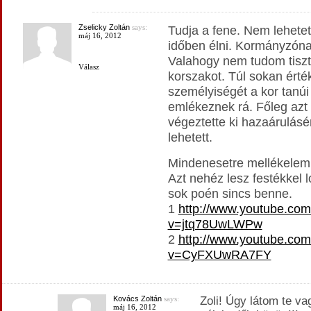
Zselicky Zoltán
says:
Tudja a fene. Nem lehete
máj 16, 2012
időben élni. Kormányzóna
Valahogy nem tudom tiszt
Válasz
korszakot. Túl sokan érték
személyiségét a kor tanúi
emlékeznek rá. Főleg azt
végeztette ki hazaárulásé
lehetett.
Mindenesetre mellékelem 
Azt nehéz lesz festékkel l
sok poén sincs benne.
1
http://www.youtube.co
v=jtq78UwLWPw
2
http://www.youtube.co
v=CyFXUwRA7FY
Kovács Zoltán
says:
Zoli! Úgy látom te va
máj 16, 2012