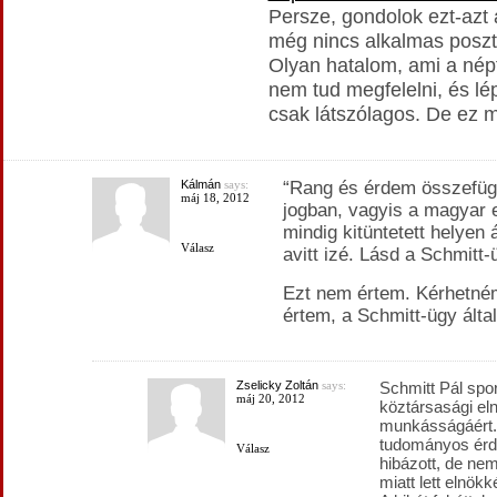
Persze, gondolok ezt-azt a
még nincs alkalmas poszt
Olyan hatalom, ami a nép
nem tud megfelelni, és lé
csak látszólagos. De ez m
Kálmán
says:
“Rang és érdem összefügg
máj 18, 2012
jogban, vagyis a magyar 
mindig kitüntetett helyen 
Válasz
avitt izé. Lásd a Schmitt-
Ezt nem értem. Kérhetném
értem, a Schmitt-ügy által
Zselicky Zoltán
says:
Schmitt Pál spor
máj 20, 2012
köztársasági e
munkásságáért.
tudományos érde
Válasz
hibázott, de n
miatt lett elnökk