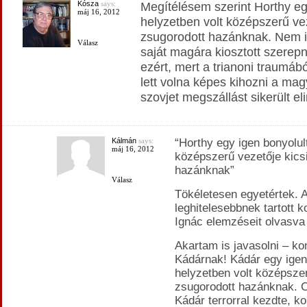
Kósza
says:
Megítélésem szerint Horthy eg
máj 16, 2012
helyzetben volt középszerű vez
zsugorodott hazánknak. Nem is
Válasz
saját magára kiosztott szere
ezért, mert a trianoni traumábó
lett volna képes kihozni a mag
szovjet megszállást sikerült eli
Kálmán
says:
“Horthy egy igen bonyolul
máj 16, 2012
középszerű vezetője kics
hazánknak”
Válasz
Tökéletesen egyetértek. A
leghitelesebbnek tartott 
Ignác elemzéseit olvasva 
Akartam is javasolni – ko
Kádárnak! Kádár egy igen
helyzetben volt középszer
zsugorodott hazánknak. C
Kádár terrorral kezdte, ko