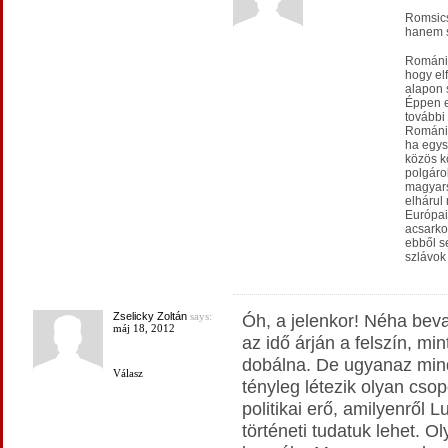
Romsics
hanem 
Románia
hogy el
alapon s
Éppen e
további 
Románia
ha egys
közös k
polgárok
magyars
elhárul
Európai
acsarko
ebből se
szlávok
Zselicky Zoltán
says:
Óh, a jelenkor! Néha beva
máj 18, 2012
az idő árján a felszín, mi
dobálna. De ugyanaz mind
Válasz
tényleg létezik olyan cso
politikai erő, amilyenről L
történeti tudatuk lehet. O