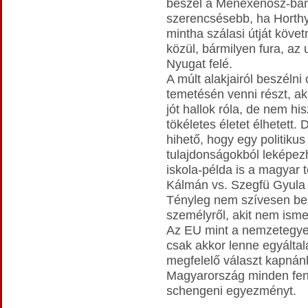
beszél a Menexenosz-ban
szerencsésebb, ha Horthy-
mintha szálasi útját követ
közül, bármilyen fura, az u
Nyugat felé.
A múlt alakjairól beszélni 
temetésén venni részt, a
jót hallok róla, de nem h
tökéletes életet élhetett.
hihető, hogy egy politiku
tulajdonságokból leképez
iskola-példa is a magyar 
Kálmán vs. Szegfü Gyula 
Tényleg nem szívesen bes
személyről, akit nem ism
Az EU mint a nemzetegyes
csak akkor lenne egyáltal
megfelelő választ kapnánk 
Magyarország minden fenn
schengeni egyezményt.