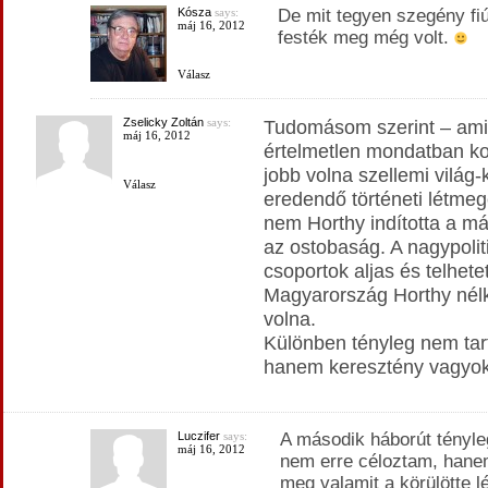
Kósza
says:
De mit tegyen szegény fiú
máj 16, 2012
festék meg még volt.
Válasz
Zselicky Zoltán
says:
Tudomásom szerint – amit
máj 16, 2012
értelmetlen mondatban ko
jobb volna szellemi világ-
Válasz
eredendő történeti létmeg
nem Horthy indította a m
az ostobaság. A nagypoliti
csoportok aljas és telhete
Magyarország Horthy nélk
volna.
Különben tényleg nem tart
hanem keresztény vagyok
Luczifer
says:
A második háborút tényle
máj 16, 2012
nem erre céloztam, hanem 
meg valamit a körülötte l