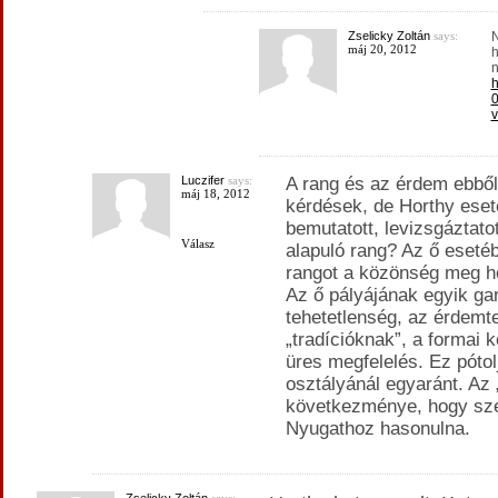
Zselicky Zoltán
says:
N
máj 20, 2012
h
n
h
0
v
Luczifer
says:
A rang és az érdem ebből
máj 18, 2012
kérdések, de Horthy eset
bemutatott, levizsgáztato
Válasz
alapuló rang? Az ő esetéb
rangot a közönség meg h
Az ő pályájának egyik ga
tehetetlenség, az érdemt
„tradícióknak”, a formai
üres megfelelés. Ez pótol
osztályánál egyaránt. Az „
következménye, hogy szer
Nyugathoz hasonulna.