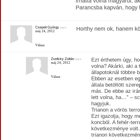
Írhatta volna magyarul, aká
Parancsba kapván, hogy há
Csepeli György
says:
Horthy nem ok, hanem kö
máj 24, 2012
Válasz
Zselicky Zoltán
says:
Ezt érthetem úgy, ho
máj 24, 2012
volna? Akárki, aki a
állapotoknál többre b
Válasz
Ebben az esetben eg
általa betöltött szer
más. De ebbe az irán
lett volna, ha…” – sc
hagyjuk.
Trianon a vörös terr
Ezt igazolja, hogy mé
koncból. A fehér-terr
következménye volt.
trianon következmén