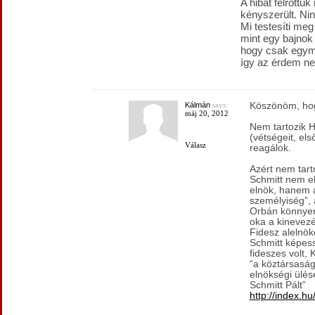
A hibát felróttuk
kényszerült. Nin
Mi testesíti me
mint egy bajnok 
hogy csak egymá
így az érdem n
Kálmán
says:
Köszönöm, hogy
máj 20, 2012
Nem tartozik H
(vétségeit, el
Válasz
reagálok.
Azért nem tar
Schmitt nem el
elnök, hanem a
személyiség”, a
Orbán könnyen
oka a kinevezé
Fidesz alelnöke
Schmitt képes
fideszes volt, 
“a köztársaság
elnökségi ülé
Schmitt Pált”
http://index.h