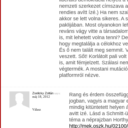
nemzeti szerkezet címszava ala
rendies avítt ízé.) Ha nem sz
akkor se lett volna sikeres. A
paklijában. Most olyanokon leh
reváns vágy vitte a társadalom
is, mit lehetett volna tenni? D
hogy megtalálja a célokhoz ve
És ő nem talált meg semmit. 
veszett. Sőt! Korlátolt pali vo
is, amit fémjelzett. Szálasi ne
végtermék. A mostani mutációi 
platformról nézve.
Zselicky Zoltán
says:
Rang és érdem összefüggé
máj 18, 2012
jogban, vagyis a magyar 
mindig kitüntetett helyen 
Válasz
avitt izé. Lásd a Schmitt-
téma a néprajzban Horthy 
http://mek.oszk.hu/02100