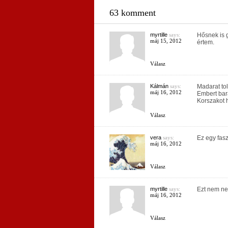
63 komment
myrtille
says:
Hősnek is g
máj 15, 2012
értem.
Válasz
Kálmán
says:
Madarat tol
máj 16, 2012
Embert bará
Korszakot h
Válasz
vera
says:
Ez egy fas
máj 16, 2012
Válasz
myrtille
says:
Ezt nem n
máj 16, 2012
Válasz