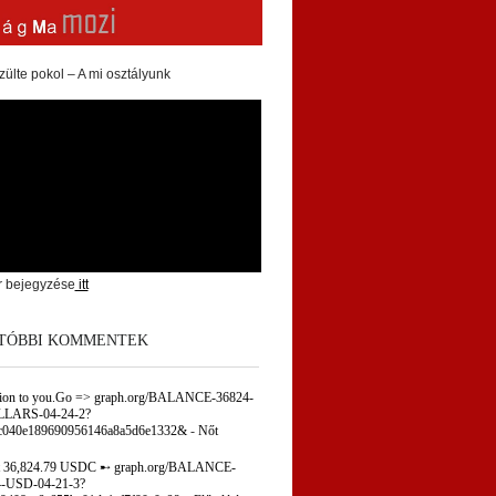
zülte pokol – A mi osztályunk
r bejegyzése
itt
TÓBBI KOMMENTEK
tion to you.Go => graph.org/BALANCE-36824-
LARS-04-24-2?
c040e189690956146a8a5d6e1332&
-
Nőt
 36,824.79 USDC ➸ graph.org/BALANCE-
-USD-04-21-3?