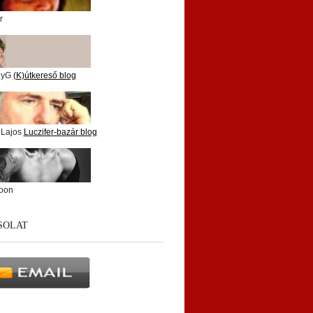
r
nyG
(K)útkereső blog
 Lajos
Luczifer-bazár blog
oon
SOLAT