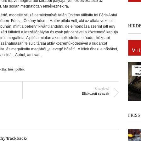
ldre lépve megmaradt korábbi pályája ívén és elvesztette az
t. Ma sokan meghatottan emlékeznek rá.
 értő, modellé stilizált emlékművét talán Örkény állította fel Fóris Antal
ben. Fóris – Örkény hőse – Malév pilóta volt, aki az általa vezetett
HIRD
puhán, mint a pehely” kívánt landolni, de elmondása szerint jött egy
ezért túlfutott a leszállópályán és csak pár centivel a köztemető kapuja
került megállnia. A pilóta miután az emelkedetten előadott köznapi
 szánalmasan felsült, társai aktív közreműködésével a kudarcot
ta, és megalkotta magából „a levegő hősét”. A lélek éhezi a hősöket,
; csinál. Abból, ami van.
rthy
,
hős
,
pótlék
Következő
Elátkozott szavak
FRISS
thy/trackback/