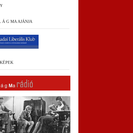
HY
 L Á G MA AJÁNJA
KÉPEK