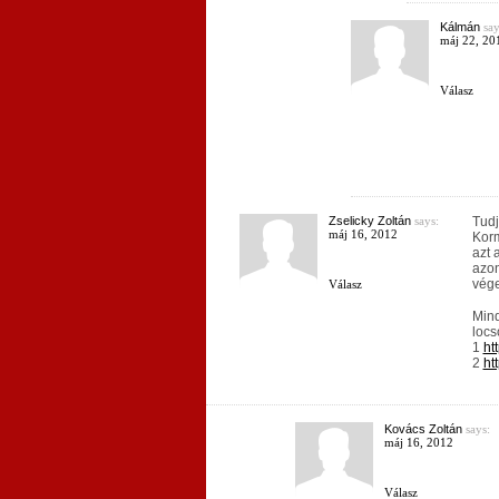
Kálmán
say
máj 22, 20
Válasz
Zselicky Zoltán
says:
Tudj
máj 16, 2012
Korm
azt 
azon
vége
Válasz
Mind
locs
1
ht
2
ht
Kovács Zoltán
says:
máj 16, 2012
Válasz