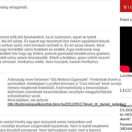
etleg elhagyható.
Pokol s
mzet előtt álló feladatokból, ha jó számolom, egyet se tudott
 Ma élő példa. És kapott egy faszobrot! Ami nekem egyébként tetszik.
 sorban azért, mert iróniával nézhető is. És én azzal nézem. Most
ogy leöntötték vörös festékkel és elvitték. A goj motorosok meg
küdtek! Kár hogy így történt, poénok garmadát lehetett volna gyártani,
tett volna valami felszabadító. Ebből a festékes, gojos izéből viszont
i sírnivaló. Horthyhoz méltó. Nem hozzánk, hanem Horthyhoz.
Luczife
A társaság neve helyesen “Gój Motoros Egyesület”. Fontosnak érzem a
pontosítást, másképpen Luczifert könnyen a “Cion bölcsei” közé sorolja
némely megtévedt érdeklődő. A könnyelműség a besorolásban,
LEGU
különösen személyek besorolásában veszélyes meggyőződések
erősödéséhez vezet.
Most találtam, ide tartozik:
http://boldogokasajtkeszitok.blog.hu/2012/05/17/level_dr_daniel_peterhez
Transac
US-DOL
hs=f4f3
akarok!
 szerint Horthy egy igen bonyolult nehéz helyzetben volt
Payment
vezetője kicsinyre zsugorodott hazánknak. Nem is tudott megfelelni
3682444
ára kiosztott szerepnek. Nem kárhoztatom ezért, mert a trianoni