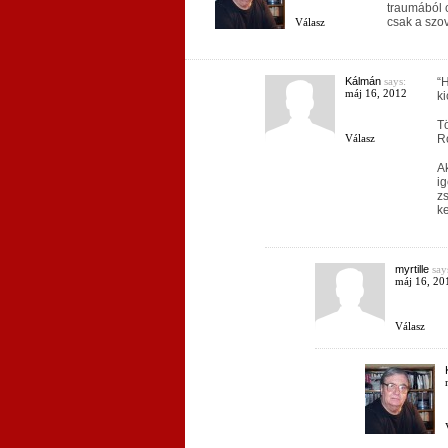
traumából c
csak a szov
Válasz
Kálmán
says:
“H
máj 16, 2012
ki
Tö
Válasz
Ro
Ak
ig
zs
ke
myrtille
say
máj 16, 20
Válasz