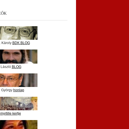
ZŐK
. Károly
BDK BLOG
 László
BLOG
i György
honlap
e
myrtille kertje