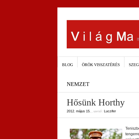
BLOG
ÖRÖK VISSZATÉRÉS
SZEG
NEMZET
Hősünk Horthy
2012. május 15.
, szerző:
Luczifer
Teniszb
tengerre