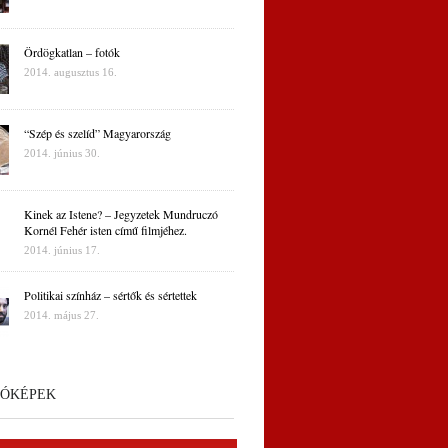
Ördögkatlan – fotók
2014. augusztus 16.
“Szép és szelíd” Magyarország
2014. június 30.
Kinek az Istene? – Jegyzetek Mundruczó
Kornél Fehér isten című filmjéhez.
2014. június 17.
Politikai színház – sértők és sértettek
2014. május 27.
ÓKÉPEK