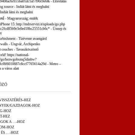
9408ac6c655ba01dc1af7f90c0e6&
-
Előrelátás
ng source
-
Indiát látni és meghalni
Indiát látni és meghalni
ลย์
-
Magyarország; emlék
 iPhone 15: http://mdrservizi.it/uploads/go.php
c2fcd85b9e3e0ed18bc25551cb6c*
-
Ünnep és
t
furbishment
-
Tízévente avantgárd
 walls
-
Ungvár, Archipenko
t couches
-
Tavaszköszöntő
ld! https://national-
p/go/hezwgobsmq5dinbw?
fcf8f6010887c8ccf7765614a29d
-
Metro –
s a város alatt
ÓZÓ
VISSZATÉRÉS-HEZ
NYEK/GAZDAGOK-HOZ
ÁG-HOZ
T-HEZ
GOK A …-HOZ
OM-HOZ
 ÉS …-HOZ