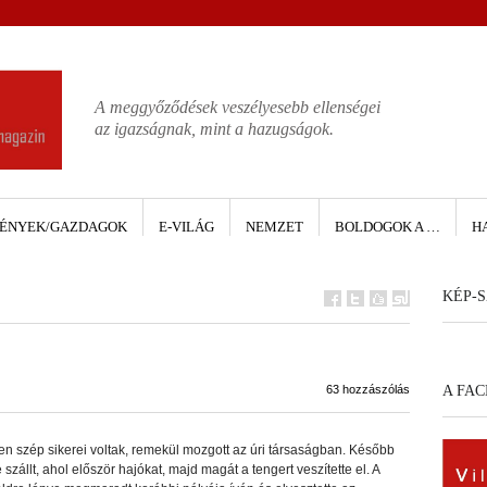
A meggyőződések veszélyesebb ellenségei
az igazságnak, mint a hazugságok.
ÉNYEK/GAZDAGOK
E-VILÁG
NEMZET
BOLDOGOK A …
H
KÉP-S
63 hozzászólás
A FA
en szép sikerei voltak, remekül mozgott az úri társaságban. Később
 szállt, ahol először hajókat, majd magát a tengert veszítette el. A