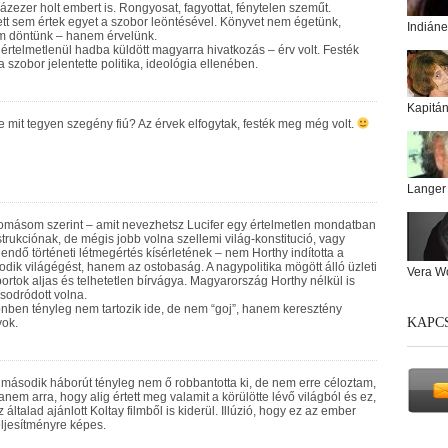
ázezer holt embert is. Rongyosat, fagyottat, fénytelen szeműt.
tt sem értek egyet a szobor leöntésével. Könyvet nem égetünk,
Indiáne
m döntünk – hanem érvelünk.
értelmetlenül hadba küldött magyarra hivatkozás – érv volt. Festék
 a szobor jelentette politika, ideológia ellenében.
Kapitá
 mit tegyen szegény fiú? Az érvek elfogytak, festék meg még volt.
Langer
másom szerint – amit nevezhetsz Lucifer egy értelmetlen mondatban
trukciónak, de mégis jobb volna szellemi világ-konstitució, vagy
endő történeti létmegértés kísérletének – nem Horthy indította a
dik világégést, hanem az ostobaság. A nagypolitika mögött álló üzleti
Vera W
ortok aljas és telhetetlen bírvágya. Magyarország Horthy nélkül is
sodródott volna.
nben tényleg nem tartozik ide, de nem “goj”, hanem keresztény
KAPC
ok.
 második háborút tényleg nem ő robbantotta ki, de nem erre céloztam,
anem arra, hogy alig értett meg valamit a körülötte lévő világból és ez,
z általad ajánlott Koltay filmből is kiderül. Illúzió, hogy ez az ember
eljesítményre képes.