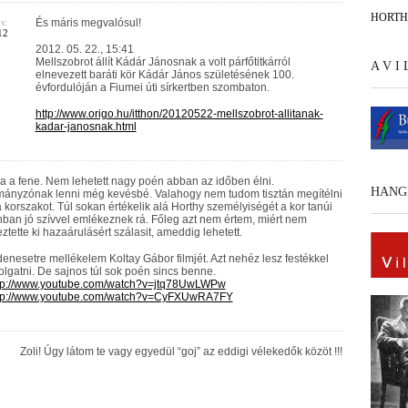
HORT
s:
És máris megvalósul!
12
2012. 05. 22., 15:41
Mellszobrot állít Kádár Jánosnak a volt párfőtitkárról
A V I
elnevezett baráti kör Kádár János születésének 100.
évfordulóján a Fiumei úti sírkertben szombaton.
http://www.origo.hu/itthon/20120522-mellszobrot-allitanak-
kadar-janosnak.html
a a fene. Nem lehetett nagy poén abban az időben élni.
HANG
ányzónak lenni még kevésbé. Valahogy nem tudom tisztán megítélni
a korszakot. Túl sokan értékelik alá Horthy személyiségét a kor tanúi
ban jó szívvel emlékeznek rá. Főleg azt nem értem, miért nem
ztette ki hazaárulásért szálasit, ameddig lehetett.
enesetre mellékelem Koltay Gábor filmjét. Azt nehéz lesz festékkel
olgatni. De sajnos túl sok poén sincs benne.
tp://www.youtube.com/watch?v=jtq78UwLWPw
tp://www.youtube.com/watch?v=CyFXUwRA7FY
Zoli! Úgy látom te vagy egyedül “goj” az eddigi vélekedők közöt !!!