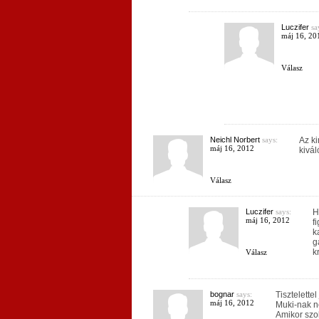
Luczifer
sa
máj 16, 20
Válasz
Neichl Norbert
says:
Az ki
máj 16, 2012
kivál
Válasz
Luczifer
says:
H
máj 16, 2012
f
k
g
k
Válasz
bognar
says:
Tisztelette
máj 16, 2012
Muki-nak n
Amikor szo