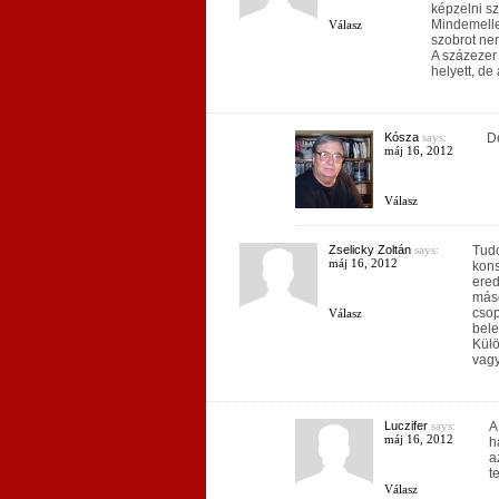
képzelni sz
Mindemelle
Válasz
szobrot ne
A százezer 
helyett, de
Kósza
says:
De
máj 16, 2012
Válasz
Zselicky Zoltán
says:
Tudo
máj 16, 2012
kons
ered
máso
csop
Válasz
bele
Külö
vagy
Luczifer
says:
A
máj 16, 2012
h
a
t
Válasz