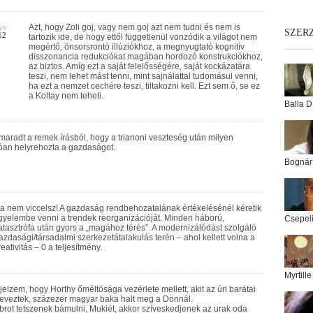
ys:
Azt, hogy Zoli goj, vagy nem goj azt nem tudni és nem is
SZER
12
tartozik ide, de hogy ettől függetlenül vonzódik a világot nem
megértő, önsorsrontó illúziókhoz, a megnyugtató kognitív
disszonancia redukciókat magában hordozó konstrukciókhoz,
az biztos. Amíg ezt a saját felelősségére, saját kockázatára
teszi, nem lehet mást tenni, mint sajnálattal tudomásul venni,
ha ezt a nemzet cechére teszi, tiltakozni kell. Ezt sem ő, se ez
a Koltay nem teheti.
Balla D
maradt a remek írásból, hogy a trianoni veszteség után milyen
óan helyrehozta a gazdaságot.
Bognár
a nem viccelsz! A gazdaság rendbehozatalának értékelésénél kéretik
igyelembe venni a trendek reorganizációját. Minden háború,
Csepel
atasztrófa után gyors a „magához térés”. A modernizálódást szolgáló
azdasági/társadalmi szerkezetátalakulás terén – ahol kellett volna a
reativitás – 0 a teljesítmény.
Myrtill
l jelzem, hogy Horthy őméltósága vezérlete mellett, akit az úri barátai
eveztek, százezer magyar baka halt meg a Donnál.
brot tetszenek bámulni, Mukiét, akkor szíveskedjenek az urak oda