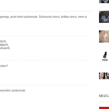
yenge, pont mint szobornak. Színvonal nincs, kritika nincs, nem is
láról,
tjáról,
őseiről.
zobor?
evezném szobornak.
MOZG