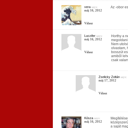
vera
says:
Az -obor es
máj 16, 2012
Válasz
Luczifer
says:
Horthy a ne
máj 16, 2012
megoldani.
Nem utolsó
olvastam, h
bosszút es
Válasz
amiből lehe
csak valam
Zselicky Zoltán
says:
máj 17, 2012
Válasz
Kósza
says:
Megítélésem
máj 16, 2012
középszerű 
a saját mag