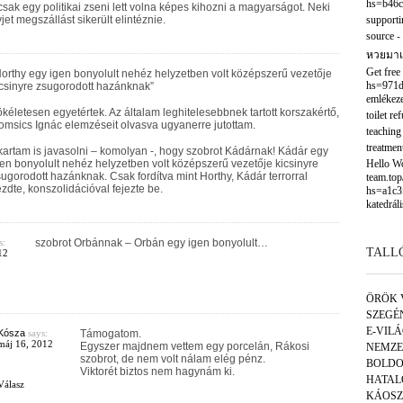
hs=b46c
sak egy politikai zseni lett volna képes kihozni a magyarságot. Neki
jet megszállást sikerült elintéznie.
supporti
source
-
หวยมาเ
Get free
orthy egy igen bonyolult nehéz helyzetben volt középszerű vezetője
hs=971d
csinyre zsugorodott hazánknak”
emlékeze
kéletesen egyetértek. Az általam leghitelesebbnek tartott korszakértő,
toilet re
msics Ignác elemzéseit olvasva ugyanerre jutottam.
teaching
treatmen
artam is javasolni – komolyan -, hogy szobrot Kádárnak! Kádár egy
en bonyolult nehéz helyzetben volt középszerű vezetője kicsinyre
Hello Wor
ugorodott hazánknak. Csak fordítva mint Horthy, Kádár terrorral
team.to
zdte, konszolidációval fejezte be.
hs=a1c3
katedráli
s:
szobrot Orbánnak – Orbán egy igen bonyolult…
TALL
12
ÖRÖK 
SZEGÉ
E-VIL
Kósza
says:
Támogatom.
máj 16, 2012
Egyszer majdnem vettem egy porcelán, Rákosi
NEMZE
szobrot, de nem volt nálam elég pénz.
BOLDO
Viktorét biztos nem hagynám ki.
HATAL
Válasz
KÁOSZ