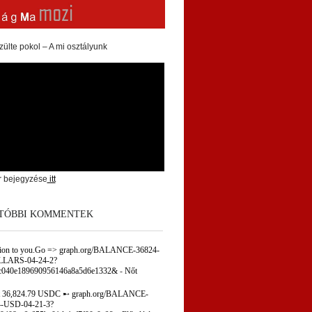
zülte pokol – A mi osztályunk
r bejegyzése
itt
TÓBBI KOMMENTEK
tion to you.Go => graph.org/BALANCE-36824-
LARS-04-24-2?
c040e189690956146a8a5d6e1332&
-
Nőt
 36,824.79 USDC ➸ graph.org/BALANCE-
-USD-04-21-3?