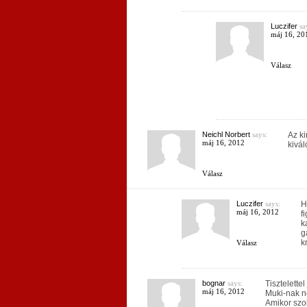
Luczifer
sa
máj 16, 20
Válasz
Neichl Norbert
says:
Az ki
máj 16, 2012
kivál
Válasz
Luczifer
says:
H
máj 16, 2012
f
k
g
k
Válasz
bognar
says:
Tisztelette
máj 16, 2012
Muki-nak n
Amikor szo