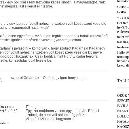
hs=b46c
sak egy politikai zseni lett volna képes kihozni a magyarságot. Neki
jet megszállást sikerült elintéznie.
supporti
source
-
หวยมาเ
Get free
orthy egy igen bonyolult nehéz helyzetben volt középszerű vezetője
hs=971d
csinyre zsugorodott hazánknak”
emlékeze
kéletesen egyetértek. Az általam leghitelesebbnek tartott korszakértő,
toilet re
msics Ignác elemzéseit olvasva ugyanerre jutottam.
teaching
treatmen
artam is javasolni – komolyan -, hogy szobrot Kádárnak! Kádár egy
en bonyolult nehéz helyzetben volt középszerű vezetője kicsinyre
Hello Wor
ugorodott hazánknak. Csak fordítva mint Horthy, Kádár terrorral
team.to
zdte, konszolidációval fejezte be.
hs=a1c3
katedráli
s:
szobrot Orbánnak – Orbán egy igen bonyolult…
TALL
12
ÖRÖK 
SZEGÉ
E-VIL
Kósza
says:
Támogatom.
máj 16, 2012
Egyszer majdnem vettem egy porcelán, Rákosi
NEMZE
szobrot, de nem volt nálam elég pénz.
BOLDO
Viktorét biztos nem hagynám ki.
HATAL
Válasz
KÁOSZ