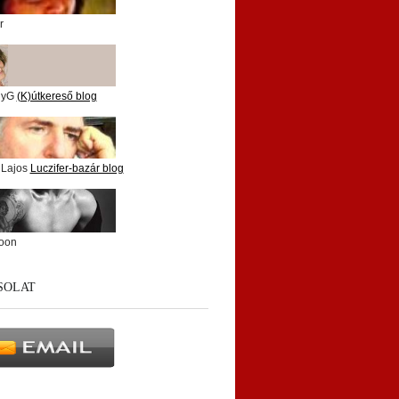
r
nyG
(K)útkereső blog
 Lajos
Luczifer-bazár blog
oon
SOLAT