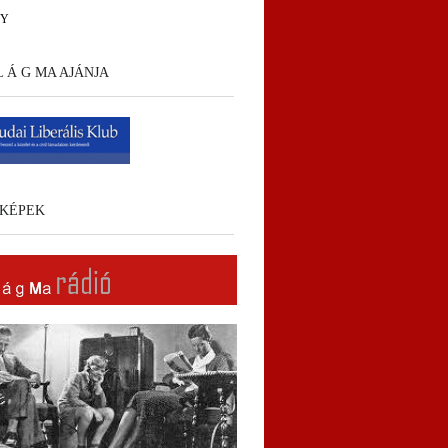
HY
 L Á G MA AJÁNJA
KÉPEK