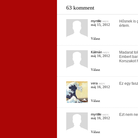
63 komment
myrtille
says:
Hősnek is g
máj 15, 2012
értem.
Válasz
Kálmán
says:
Madarat tol
máj 16, 2012
Embert bará
Korszakot h
Válasz
vera
says:
Ez egy fas
máj 16, 2012
Válasz
myrtille
says:
Ezt nem n
máj 16, 2012
Válasz