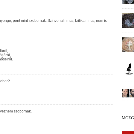
yenge, pont mint szobornak. Színvonal nincs, kritika nincs, nem is
láról,
tjáról,
őseiről.
zobor?
evezném szobornak.
MOZG