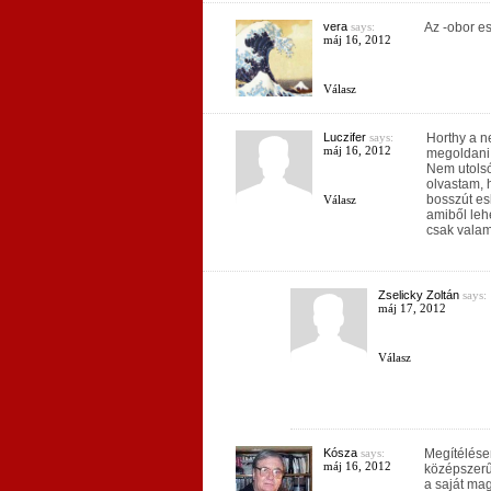
vera
says:
Az -obor es
máj 16, 2012
Válasz
Luczifer
says:
Horthy a ne
máj 16, 2012
megoldani.
Nem utolsó
olvastam, h
bosszút es
Válasz
amiből lehe
csak valam
Zselicky Zoltán
says:
máj 17, 2012
Válasz
Kósza
says:
Megítélésem
máj 16, 2012
középszerű 
a saját mag