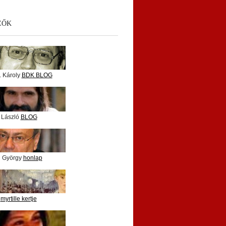
ZŐK
. Károly
BDK BLOG
 László
BLOG
i György
honlap
e
myrtille kertje