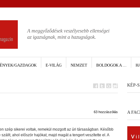
A meggyőződések veszélyesebb ellenségei
az igazságnak, mint a hazugságok.
ÉNYEK/GAZDAGOK
E-VILÁG
NEMZET
BOLDOGOK A …
H
KÉP-S
63 hozzászólás
A FA
en szép sikerei voltak, remekül mozgott az úri társaságban. Később
 szállt, ahol először hajókat, majd magát a tengert veszítette el. A