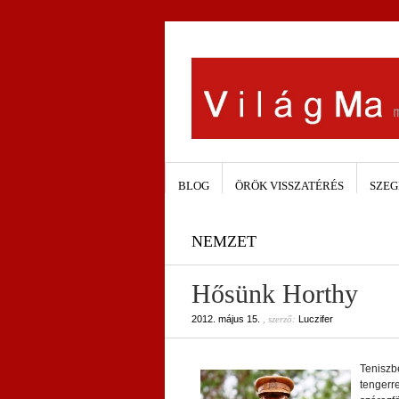
BLOG
ÖRÖK VISSZATÉRÉS
SZEG
NEMZET
Hősünk Horthy
2012. május 15.
, szerző:
Luczifer
Teniszb
tengerre