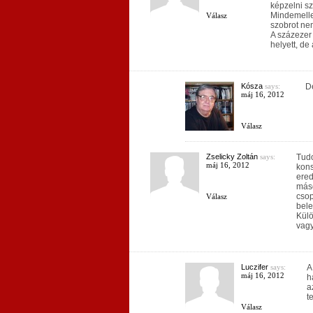
képzelni sz
Mindemelle
Válasz
szobrot ne
A százezer 
helyett, de
Kósza
says:
De
máj 16, 2012
Válasz
Zselicky Zoltán
says:
Tudo
máj 16, 2012
kons
ered
máso
csop
Válasz
bele
Külö
vagy
Luczifer
says:
A
máj 16, 2012
h
a
t
Válasz