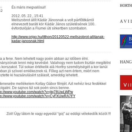
HORT
s:
És máris megvalósul!
12
2012. 05. 22., 15:41
Mellszobrot állít Kádár Jánosnak a volt párfőtitkárról
A V I
elnevezett baráti kör Kádár János születésének 100.
évfordulóján a Fiumei úti sírkertben szombaton.
http://www.origo.hu/itthon/20120522-mellszobrot-allitanak-
kadar-janosnak.html
a a fene. Nem lehetett nagy poén abban az időben élni.
HANG
ányzónak lenni még kevésbé. Valahogy nem tudom tisztán megítélni
a korszakot. Túl sokan értékelik alá Horthy személyiségét a kor tanúi
ban jó szívvel emlékeznek rá. Főleg azt nem értem, miért nem
ztette ki hazaárulásért szálasit, ameddig lehetett.
enesetre mellékelem Koltay Gábor filmjét. Azt nehéz lesz festékkel
olgatni. De sajnos túl sok poén sincs benne.
tp://www.youtube.com/watch?v=jtq78UwLWPw
tp://www.youtube.com/watch?v=CyFXUwRA7FY
Zoli! Úgy látom te vagy egyedül “goj” az eddigi vélekedők közöt !!!