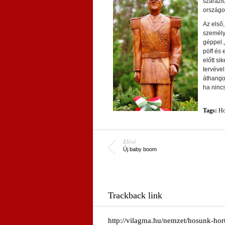
szárazfö
országo
Az első,
személyé
géppel „
pöff és 
előtt si
tervével
áthangol
ha nincs
Tags:
Ho
Előző
Új baby boom
Trackback link
http://vilagma.hu/nemzet/hosunk-hor