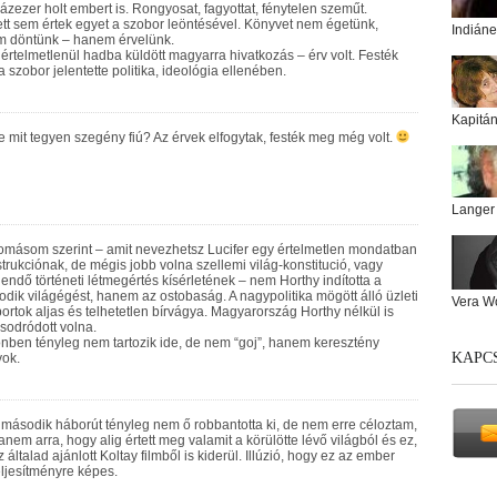
ázezer holt embert is. Rongyosat, fagyottat, fénytelen szeműt.
tt sem értek egyet a szobor leöntésével. Könyvet nem égetünk,
Indiáne
m döntünk – hanem érvelünk.
értelmetlenül hadba küldött magyarra hivatkozás – érv volt. Festék
 a szobor jelentette politika, ideológia ellenében.
Kapitá
 mit tegyen szegény fiú? Az érvek elfogytak, festék meg még volt.
Langer
másom szerint – amit nevezhetsz Lucifer egy értelmetlen mondatban
trukciónak, de mégis jobb volna szellemi világ-konstitució, vagy
endő történeti létmegértés kísérletének – nem Horthy indította a
dik világégést, hanem az ostobaság. A nagypolitika mögött álló üzleti
Vera W
ortok aljas és telhetetlen bírvágya. Magyarország Horthy nélkül is
sodródott volna.
nben tényleg nem tartozik ide, de nem “goj”, hanem keresztény
KAPC
ok.
 második háborút tényleg nem ő robbantotta ki, de nem erre céloztam,
anem arra, hogy alig értett meg valamit a körülötte lévő világból és ez,
z általad ajánlott Koltay filmből is kiderül. Illúzió, hogy ez az ember
eljesítményre képes.