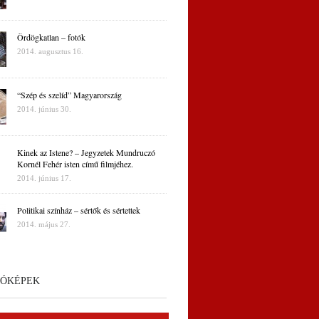
Ördögkatlan – fotók
2014. augusztus 16.
“Szép és szelíd” Magyarország
2014. június 30.
Kinek az Istene? – Jegyzetek Mundruczó
Kornél Fehér isten című filmjéhez.
2014. június 17.
Politikai színház – sértők és sértettek
2014. május 27.
ÓKÉPEK