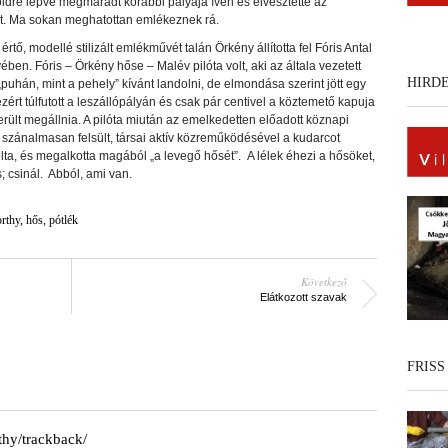
ldre lépve megmaradt korábbi pályája ívén és elvesztette az
t. Ma sokan meghatottan emlékeznek rá.
 értő, modellé stilizált emlékművét talán Örkény állította fel Fóris Antal
ben. Fóris – Örkény hőse – Malév pilóta volt, aki az általa vezetett
HIRD
puhán, mint a pehely” kívánt landolni, de elmondása szerint jött egy
ezért túlfutott a leszállópályán és csak pár centivel a köztemető kapuja
került megállnia. A pilóta miután az emelkedetten előadott köznapi
 szánalmasan felsült, társai aktív közreműködésével a kudarcot
ta, és megalkotta magából „a levegő hősét”. A lélek éhezi a hősöket,
; csinál. Abból, ami van.
rthy
,
hős
,
pótlék
Következő
Elátkozott szavak
FRISS
thy/trackback/