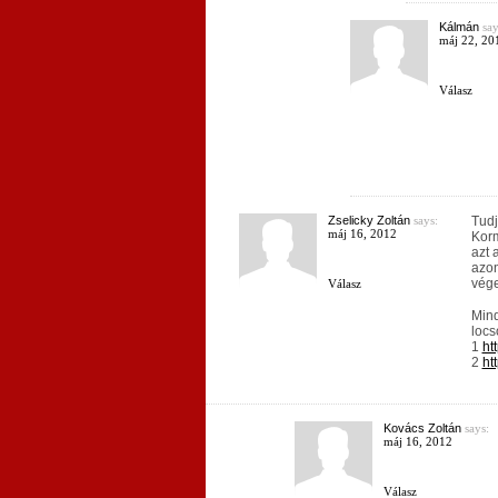
Kálmán
say
máj 22, 20
Válasz
Zselicky Zoltán
says:
Tudj
máj 16, 2012
Korm
azt 
azon
vége
Válasz
Mind
locs
1
ht
2
ht
Kovács Zoltán
says:
máj 16, 2012
Válasz