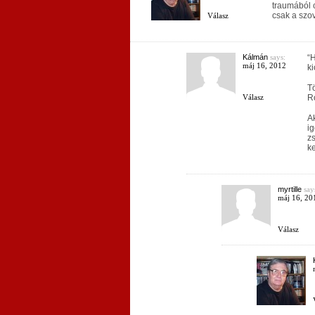
traumából c
csak a szov
Válasz
Kálmán
says:
“H
máj 16, 2012
ki
Tö
Válasz
Ro
Ak
ig
zs
ke
myrtille
say
máj 16, 20
Válasz