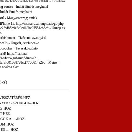
9408ac6c655ba01dc1af7f90c0e6&
-
Előrelátás
ng source
-
Indiát látni és meghalni
Indiát látni és meghalni
ลย์
-
Magyarország; emlék
 iPhone 15: http://mdrservizi.it/uploads/go.php
c2fcd85b9e3e0ed18bc25551cb6c*
-
Ünnep és
t
furbishment
-
Tízévente avantgárd
 walls
-
Ungvár, Archipenko
t couches
-
Tavaszköszöntő
ld! https://national-
p/go/hezwgobsmq5dinbw?
fcf8f6010887c8ccf7765614a29d
-
Metro –
s a város alatt
ÓZÓ
VISSZATÉRÉS-HEZ
NYEK/GAZDAGOK-HOZ
ÁG-HOZ
T-HEZ
GOK A …-HOZ
OM-HOZ
 ÉS …-HOZ