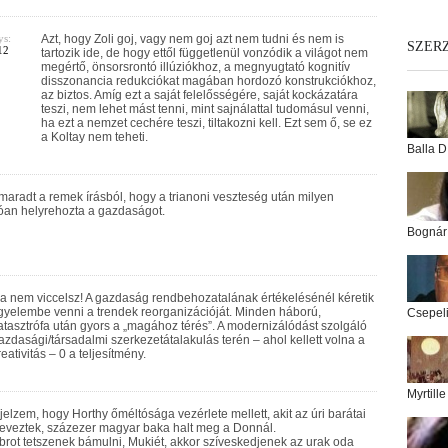
ys:
Azt, hogy Zoli goj, vagy nem goj azt nem tudni és nem is
SZER
12
tartozik ide, de hogy ettől függetlenül vonzódik a világot nem
megértő, önsorsrontó illúziókhoz, a megnyugtató kognitív
disszonancia redukciókat magában hordozó konstrukciókhoz,
az biztos. Amíg ezt a saját felelősségére, saját kockázatára
teszi, nem lehet mást tenni, mint sajnálattal tudomásul venni,
ha ezt a nemzet cechére teszi, tiltakozni kell. Ezt sem ő, se ez
a Koltay nem teheti.
Balla D
maradt a remek írásból, hogy a trianoni veszteség után milyen
óan helyrehozta a gazdaságot.
Bognár
a nem viccelsz! A gazdaság rendbehozatalának értékelésénél kéretik
igyelembe venni a trendek reorganizációját. Minden háború,
Csepel
atasztrófa után gyors a „magához térés”. A modernizálódást szolgáló
azdasági/társadalmi szerkezetátalakulás terén – ahol kellett volna a
reativitás – 0 a teljesítmény.
Myrtill
l jelzem, hogy Horthy őméltósága vezérlete mellett, akit az úri barátai
eveztek, százezer magyar baka halt meg a Donnál.
brot tetszenek bámulni, Mukiét, akkor szíveskedjenek az urak oda