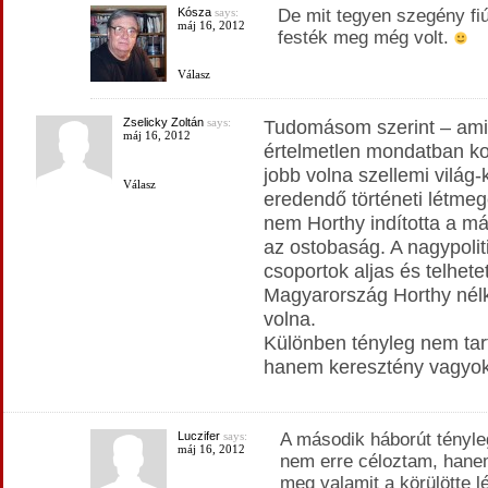
Kósza
says:
De mit tegyen szegény fiú
máj 16, 2012
festék meg még volt.
Válasz
Zselicky Zoltán
says:
Tudomásom szerint – amit
máj 16, 2012
értelmetlen mondatban ko
jobb volna szellemi világ-
Válasz
eredendő történeti létmeg
nem Horthy indította a m
az ostobaság. A nagypoliti
csoportok aljas és telhete
Magyarország Horthy nélk
volna.
Különben tényleg nem tart
hanem keresztény vagyok
Luczifer
says:
A második háborút tényle
máj 16, 2012
nem erre céloztam, hanem 
meg valamit a körülötte l