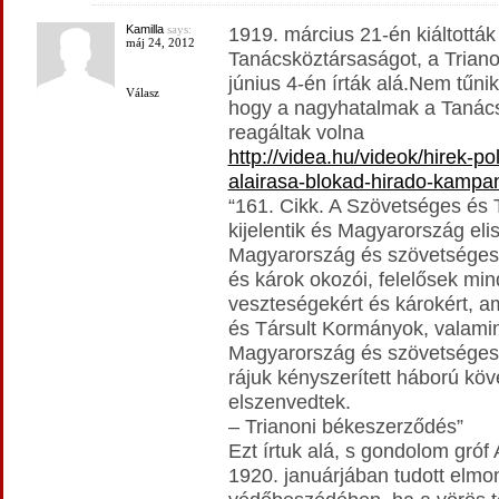
Kamilla
says:
1919. március 21-én kiáltották 
máj 24, 2012
Tanácsköztársaságot, a Trian
június 4-én írták alá.Nem tűnik
Válasz
hogy a nagyhatalmak a Tanác
reagáltak volna
http://videa.hu/videok/hirek-po
alairasa-blokad-hirado-kamp
“161. Cikk. A Szövetséges és
kijelentik és Magyarország eli
Magyarország és szövetségese
és károk okozói, felelősek min
veszteségekért és károkért, 
és Társult Kormányok, valamint
Magyarország és szövetségese
rájuk kényszerített háború k
elszenvedtek.
– Trianoni békeszerződés”
Ezt írtuk alá, s gondolom gróf
1920. januárjában tudott elmon