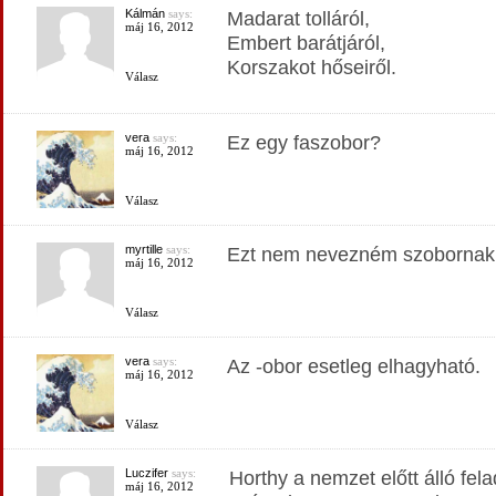
Kálmán
says:
Madarat tolláról,
máj 16, 2012
Embert barátjáról,
Korszakot hőseiről.
Válasz
vera
says:
Ez egy faszobor?
máj 16, 2012
Válasz
myrtille
says:
Ezt nem nevezném szobornak
máj 16, 2012
Válasz
vera
says:
Az -obor esetleg elhagyható.
máj 16, 2012
Válasz
Luczifer
says:
Horthy a nemzet előtt álló fela
máj 16, 2012