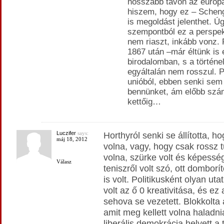
hosszabb távon az európai
hiszem, hogy ez – Scheng
is megoldást jelenthet. 
szempontból ez a perspek
nem riaszt, inkább vonz.
1867 után –már éltünk is
birodalomban, s a történe
egyáltalán nem rosszul. P
unióból, ebben senki se
bennünket, ám előbb szám
kettőig…
Luczifer
says:
Horthyról senki se állította, h
máj 18, 2012
volna, vagy, hogy csak rossz t
volna, szürke volt és képessé
Válasz
teniszről volt szó, ott dombor
is volt. Politikusként olyan uta
volt az ő 0 kreativitása, és e
sehova se vezetett. Blokkolta a
amit meg kellett volna haladni
liberális demokrácia helyett a 