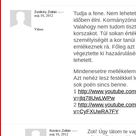
Zselicky Zoltán
says:
Tudja a fene. Nem lehete
máj 16, 2012
időben élni. Kormányzóna
Valahogy nem tudom tiszt
Válasz
korszakot. Túl sokan érték
személyiségét a kor tanúi
emlékeznek rá. Főleg azt
végeztette ki hazaárulásé
lehetett.
Mindenesetre mellékelem 
Azt nehéz lesz festékkel l
sok poén sincs benne.
1
http://www.youtube.co
v=jtq78UwLWPw
2
http://www.youtube.co
v=CyFXUwRA7FY
Kovács Zoltán
says:
Zoli! Úgy látom te va
máj 16, 2012