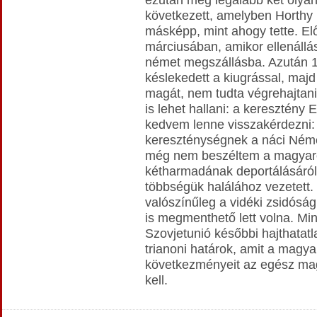
következett, amelyben Horthy 
másképp, mint ahogy tette. El
márciusában, amikor ellenállás
német megszállásba. Azután 
késlekedett a kiugrással, majd
magát, nem tudta végrehajtani
is lehet hallani: a keresztény 
kedvem lenne visszakérdezni: 
kereszténységnek a náci Ném
még nem beszéltem a magyaro
kétharmadának deportálásáról
többségük halálához vezetett. 
valószínűleg a vidéki zsidósá
is megmenthető lett volna. M
Szovjetunió későbbi hajthatat
trianoni határok, amit a magya
következményeit az egész mag
kell.