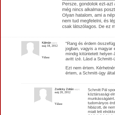
Persze, gondolok ezt-azt a
még nincs alkalmas poszt
Olyan hatalom, ami a nép
nem tud megfelelni, és lé
csak látszólagos. De ez m
Kálmán
says:
“Rang és érdem összefügg
máj 18, 2012
jogban, vagyis a magyar 
mindig kitüntetett helyen 
Válasz
avitt izé. Lásd a Schmitt-
Ezt nem értem. Kérhetném
értem, a Schmitt-ügy által
Zselicky Zoltán
says:
Schmitt Pál spor
máj 20, 2012
köztársasági e
munkásságáért.
tudományos érde
Válasz
hibázott, de n
miatt lett elnökk