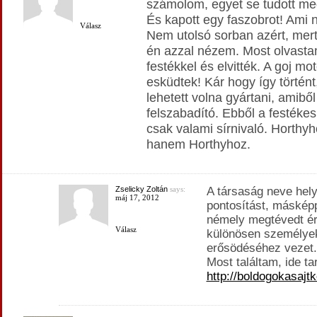
számolom, egyet se tudott meg
És kapott egy faszobrot! Ami 
Válasz
Nem utolsó sorban azért, mert 
én azzal nézem. Most olvastam
festékkel és elvitték. A goj m
esküdtek! Kár hogy így történ
lehetett volna gyártani, amiből
felszabadító. Ebből a festékes
csak valami sírnivaló. Horthy
hanem Horthyhoz.
Zselicky Zoltán
says:
A társaság neve hel
máj 17, 2012
pontosítást, másképp
némely megtévedt ér
Válasz
különösen személye
erősödéséhez vezet.
Most találtam, ide tar
http://boldogokasajt