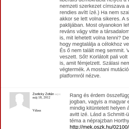
nemzeti szerkezet címszava ala
rendies avítt ízé.) Ha nem sz
akkor se lett volna sikeres. A
paklijában. Most olyanokon leh
reváns vágy vitte a társadalom
is, mit lehetett volna tenni? D
hogy megtalálja a célokhoz ve
És ő nem talált meg semmit. 
veszett. Sőt! Korlátolt pali vo
is, amit fémjelzett. Szálasi ne
végtermék. A mostani mutációi 
platformról nézve.
Zselicky Zoltán
says:
Rang és érdem összefüggé
máj 18, 2012
jogban, vagyis a magyar 
mindig kitüntetett helyen 
Válasz
avitt izé. Lásd a Schmitt-
téma a néprajzban Horthy 
http://mek.oszk.hu/02100