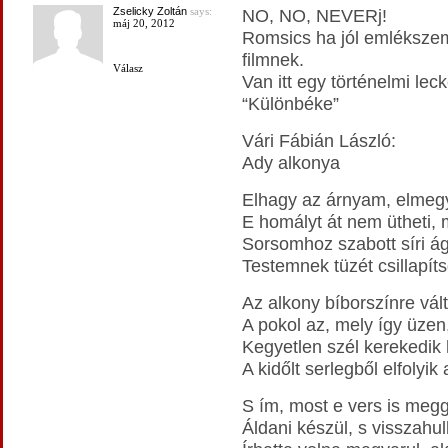
Zselicky Zoltán
says:
NO, NO, NEVERj!
máj 20, 2012
Romsics ha jól emlékszem
filmnek.
Válasz
Van itt egy történelmi lec
“Különbéke”
Vári Fábián László:
Ady alkonya
Elhagy az árnyam, elmegye
E homályt át nem ütheti
Sorsomhoz szabott síri ág
Testemnek tüzét csillapít
Az alkony bíborszínre vált
A pokol az, mely így üzen
Kegyetlen szél kerekedik 
A kidőlt serlegből elfolyik 
S ím, most e vers is megg
Áldani készül, s visszah