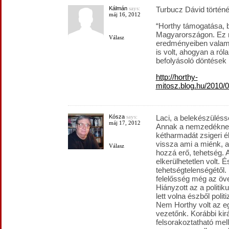
Kálmán
says:
Turbucz Dávid történé
máj 16, 2012
“Horthy támogatása, 
Magyarországon. Ez n
Válasz
eredményeiben valami
is volt, ahogyan a ról
befolyásoló döntések i
http://horthy-
mitosz.blog.hu/2010/
Kósza
says:
Laci, a belekészüléss
máj 17, 2012
Annak a nemzedéknek
kétharmadát zsigeri é
vissza ami a miénk, a
Válasz
hozzá erő, tehetség.
elkerülhetetlen volt. 
tehetségtelenségétől. E
felelősség még az öv
Hiányzott az a politik
lett volna észből polit
Nem Horthy volt az e
vezetőnk. Korábbi kir
felsorakoztatható mel