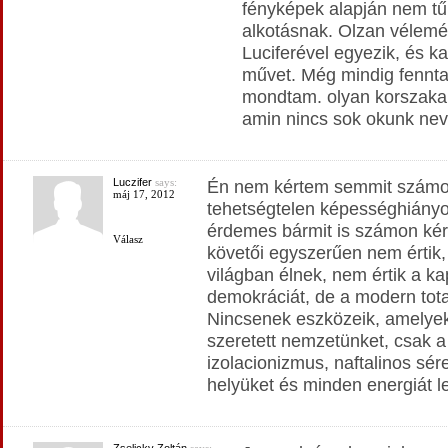
fényképek alapján nem t
alkotásnak. Olzan vélemén
Luciferével egyezik, és ka
művet. Még mindig fennta
mondtam. olyan korszaka 
amin nincs sok okunk nev
Luczifer
says:
Én nem kértem semmit számon
máj 17, 2012
tehetségtelen képességhián
érdemes bármit is számon kér
Válasz
követői egyszerűen nem értik
világban élnek, nem értik a kap
demokráciát, de a modern total
Nincsenek eszközeik, amelyek
szeretett nemzetünket, csak a 
izolacionizmus, naftalinos sére
helyüket és minden energiát le