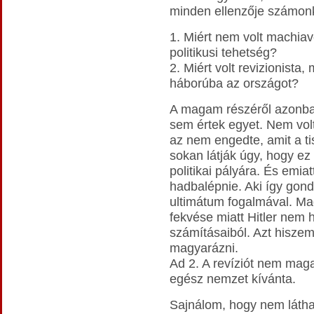
minden ellenzője számonké
1. Miért nem volt machiave
politikusi tehetség?
2. Miért volt revizionista,
háborúba az országot?
A magam részéről azonban
sem értek egyet. Nem volt
az nem engedte, amit a ti
sokan látják úgy, hogy ez 
politikai pályára. És emiat
hadbalépnie. Aki így gond
ultimátum fogalmával. Mag
fekvése miatt Hitler nem 
számításaiból. Azt hiszem
magyarázni.
Ad 2. A revíziót nem mag
egész nemzet kívánta.
Sajnálom, hogy nem láthat