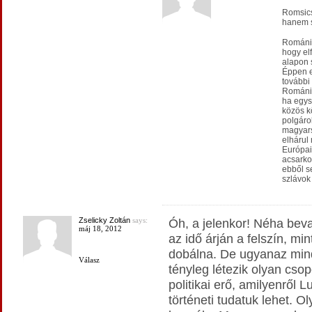
Romsics
hanem 
Románia
hogy el
alapon s
Éppen e
további 
Románia
ha egys
közös k
polgárok
magyars
elhárul
Európai
acsarko
ebből se
szlávok
Zselicky Zoltán
says:
Óh, a jelenkor! Néha beva
máj 18, 2012
az idő árján a felszín, mi
dobálna. De ugyanaz mind
Válasz
tényleg létezik olyan cso
politikai erő, amilyenről L
történeti tudatuk lehet. O