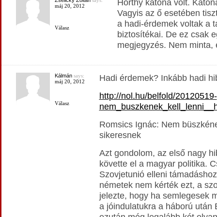
Zselicky Zoltán
says:
Horthy katona volt. Katon
máj 20, 2012
Vagyis az ő esetében tisz
a hadi-érdemek voltak a t
Válasz
biztosítékai. De ez csak e
megjegyzés. Nem minta, é
Kálmán
says:
Hadi érdemek? Inkább hadi hib
máj 20, 2012
http://nol.hu/belfold/20120519-
Válasz
nem_buszkenek_kell_lenni__
Romsics Ignác: Nem büszkének
sikeresnek
Azt gondolom, az első nagy hi
követte el a magyar politika. 
Szovjetunió elleni támadáshoz
németek nem kérték ezt, a szo
jelezte, hogy ha semlegesek 
a jóindulatukra a háború után
ezután még legalább két oly