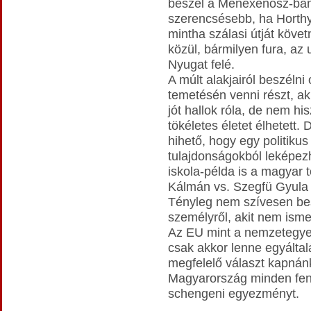
beszél a Menexenosz-ban
szerencsésebb, ha Horthy-
mintha szálasi útját követ
közül, bármilyen fura, az u
Nyugat felé.
A múlt alakjairól beszélni 
temetésén venni részt, a
jót hallok róla, de nem h
tökéletes életet élhetett.
hihető, hogy egy politiku
tulajdonságokból leképez
iskola-példa is a magyar 
Kálmán vs. Szegfü Gyula 
Tényleg nem szívesen bes
személyről, akit nem ism
Az EU mint a nemzetegyes
csak akkor lenne egyáltal
megfelelő választ kapnánk 
Magyarország minden fenn
schengeni egyezményt.