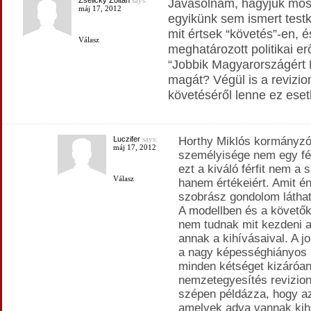
Zselicky Zoltán
says:
Javasolnám, hagyjuk most
máj 17, 2012
egyikünk sem ismert testk
mit értsek “követés”-en, 
Válasz
meghatározott politikai er
“Jobbik Magyarországért
magát? Végül is a revizio
követéséről lenne ez ese
Luczifer
says:
Horthy Miklós kormányzó
máj 17, 2012
személyisége nem egy fél
ezt a kiváló férfit nem a
Válasz
hanem értékeiért. Amit én
szobrász gondolom láthato
A modellben és a követő
nem tudnak mit kezdeni a
annak a kihívásaival. A j
a nagy képességhiányos 
minden kétséget kizáróan 
nemzetegyesítés revizion
szépen példázza, hogy az
amelyek adva vannak kiha