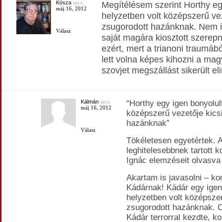
Kósza
says:
Megítélésem szerint Horthy eg
máj 16, 2012
helyzetben volt középszerű vez
zsugorodott hazánknak. Nem is
Válasz
saját magára kiosztott szere
ezért, mert a trianoni traumábó
lett volna képes kihozni a mag
szovjet megszállást sikerült eli
Kálmán
says:
“Horthy egy igen bonyolul
máj 16, 2012
középszerű vezetője kics
hazánknak”
Válasz
Tökéletesen egyetértek. A
leghitelesebbnek tartott 
Ignác elemzéseit olvasva 
Akartam is javasolni – ko
Kádárnak! Kádár egy igen
helyzetben volt középszer
zsugorodott hazánknak. C
Kádár terrorral kezdte, ko