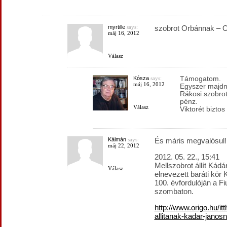
myrtille
says:
szobrot Orbánnak – O
máj 16, 2012
Válasz
Kósza
says:
Támogatom.
máj 16, 2012
Egyszer majdn
Rákosi szobrot
pénz.
Válasz
Viktorét bizto
Kálmán
says:
És máris megvalósul!
máj 22, 2012
2012. 05. 22., 15:41
Mellszobrot állít Kádá
Válasz
elnevezett baráti kör
100. évfordulóján a Fi
szombaton.
http://www.origo.hu/i
allitanak-kadar-janos