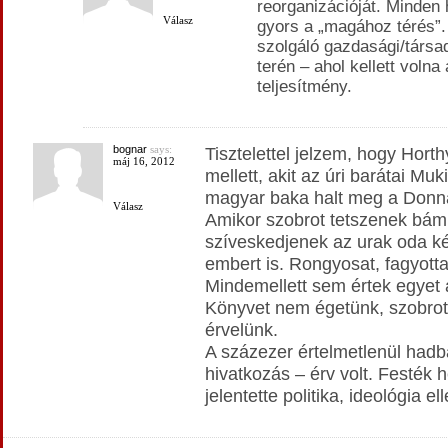
reorganizációját. Minden 
Válasz
gyors a „magához térés”.
szolgáló gazdasági/társa
terén – ahol kellett volna 
teljesítmény.
bognar
says:
Tisztelettel jelzem, hogy Hort
máj 16, 2012
mellett, akit az úri barátai Mu
magyar baka halt meg a Donná
Válasz
Amikor szobrot tetszenek bámu
szíveskedjenek az urak oda ké
embert is. Rongyosat, fagyotta
Mindemellett sem értek egyet 
Könyvet nem égetünk, szobro
érvelünk.
A százezer értelmetlenül hadb
hivatkozás – érv volt. Festék h
jelentette politika, ideológia e