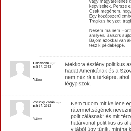
vagy magyarellenes d
képviseltek. Persze
Csak megértem, hogy 
Egy középszerű ember,
Tragikus helyzet, trag
Nekem ma nem Horthy
amilyen. Balsors sújt
Bajom azokkal van aki
teszik példaképpé.
Csicsibobo
says:
Mekkora észlény politikus a
máj 17, 2012
hadat Amerikának és a Szov
nem néz rá a térképre, ahol
Válasz
légypiszok.
Zselicky Zoltán
says:
Nem tudom mit kellene egy
máj 17, 2012
rátermettségének nevezni.
politizálásnak” és mit “é
Válasz
határvonal politikus ás ál
vitából úgy tűnik, mintha 