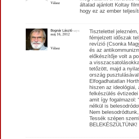
Válasz
általad ajánlott Koltay film
hogy ez az ember teljesí
Bognár László
says:
Tisztelettel jelezném
máj 16, 2012
fémjelzett időszak tel
revízió (Csonka Ma
Válasz
és az antikommunizm
előkészítője volt a 
a visszacsatolásokka
tetőzött, majd a nyi
ország pusztulásával
Elfogadhatatlan Hort
hiszen az ideológiai, 
felkészülés évtizede
amit így fogalmazol:
nélkül is belesodródot
Nem belesodródtunk,
Tessék szépen szemb
BELEKÉSZÜLTÜNK!