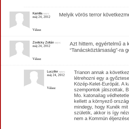
Kamilla
says:
Melyik vörös terror következm
máj 24, 2012
Válasz
Zselicky Zoltán
says:
Azt hittem, egyértelmű a k
máj 24, 2012
“Tanácsköztársaság”-ra g
Válasz
Luczifer
says:
Trianon annak a következ
máj 24, 2012
létrehozni egy a győztes
Közép-Kelet-Európát. A ka
Válasz
szempontok játszottak, Bi
Mo. katonailag védhetetle
kellett a környező országo
mindegy, hogy Kunék mit
születik, akkor is így né
nem a Kommün éljenzése