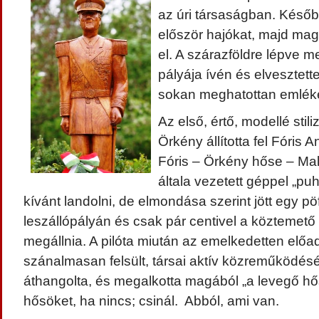
az úri társaságban. Később
először hajókat, majd magá
el. A szárazföldre lépve 
pályája ívén és elvesztett
sokan meghatottan emlék
Az első, értő, modellé stil
Örkény állította fel Fóris 
Fóris – Örkény hőse – Malé
általa vezetett géppel „pu
kívánt landolni, de elmondása szerint jött egy pöff
leszállópályán és csak pár centivel a köztemető k
megállnia. A pilóta miután az emelkedetten előad
szánalmasan felsült, társai aktív közreműködésé
áthangolta, és megalkotta magából „a levegő hős
hősöket, ha nincs; csinál. Abból, ami van.