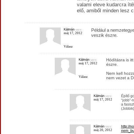
valami eleve kudarcra ítél
elő, amiből minden lesz 
Kálmán
says:
Például a nemzetegyes
máj 17, 2012
veszik észre.
Válasz
Kálmán
says:
Hódításra is it
máj 17, 2012
észre.
Nem kell hozzá
Válasz
nem vezet a D
Kálmán
says:
Építő go
máj 17, 2012
“jobb”-
a fasisz
(Jobbik)
Kálmán
says:
http://n
máj 20, 2012
nem_bu