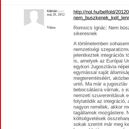
Kálmán
says:
http://nol.hu/belfold/2012
máj 20, 2012
nem_buszkenek_kell_len
Romsics Ignác: Nem büsz
Válasz
sikeresnek
A történelemben sohasem 
nemzetiségi szeparatizm
jelentkeztek integrációs 
is, amelyek az Európai U
egykori Jugoszlávia népei
egymással saját államisá
megteremtéséért, aközben
unió. Ma már a jugoszláv 
bebocsátásra várnak, s e
nemzeti szuverenitásuk e
folytatódik az integráció
nagyon remélek, akkor m
tagállamok mozgástere. 
költségvetések összehang
sokak szerint már meg kel