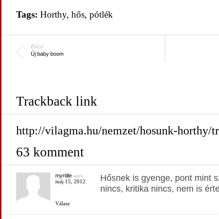
Tags:
Horthy
,
hős
,
pótlék
Előző
Új baby boom
Trackback link
http://vilagma.hu/nemzet/hosunk-horthy/t
63 komment
myrtille
says:
Hősnek is gyenge, pont mint 
máj 15, 2012
nincs, kritika nincs, nem is ért
Válasz