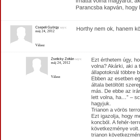
Írhatta volna magyarul, aká
Parancsba kapván, hogy há
Csepeli György
says:
Horthy nem ok, hanem kö
máj 24, 2012
Válasz
Zselicky Zoltán
says:
Ezt érthetem úgy, ho
máj 24, 2012
volna? Akárki, aki a
állapotoknál többre b
Válasz
Ebben az esetben eg
általa betöltött szer
más. De ebbe az irán
lett volna, ha…” – sc
hagyjuk.
Trianon a vörös terr
Ezt igazolja, hogy mé
koncból. A fehér-terr
következménye volt.
trianon következmén