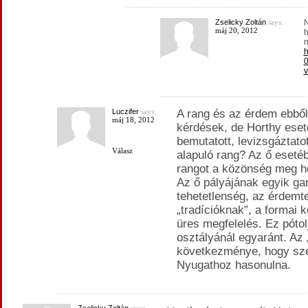
Zselicky Zoltán
says:
N
máj 20, 2012
h
n
h
0
v
Luczifer
says:
A rang és az érdem ebből
máj 18, 2012
kérdések, de Horthy eset
bemutatott, levizsgáztato
Válasz
alapuló rang? Az ő esetéb
rangot a közönség meg h
Az ő pályájának egyik ga
tehetetlenség, az érdemt
„tradícióknak”, a formai
üres megfelelés. Ez pótol
osztályánál egyaránt. Az „
következménye, hogy szer
Nyugathoz hasonulna.