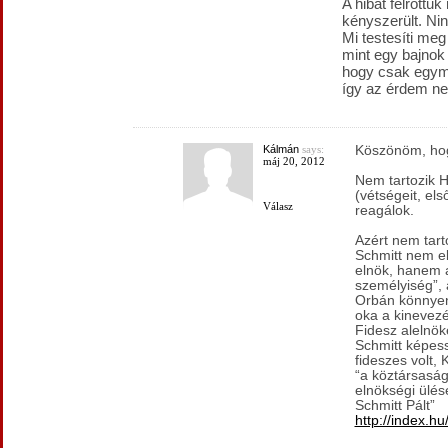
A hibát felróttuk
kényszerült. Nin
Mi testesíti me
mint egy bajnok 
hogy csak egymá
így az érdem n
Kálmán
says:
Köszönöm, hogy
máj 20, 2012
Nem tartozik H
(vétségeit, el
Válasz
reagálok.
Azért nem tar
Schmitt nem el
elnök, hanem a
személyiség”, a
Orbán könnyen
oka a kinevezé
Fidesz alelnöke
Schmitt képes
fideszes volt, 
“a köztársaság
elnökségi ülé
Schmitt Pált”
http://index.h