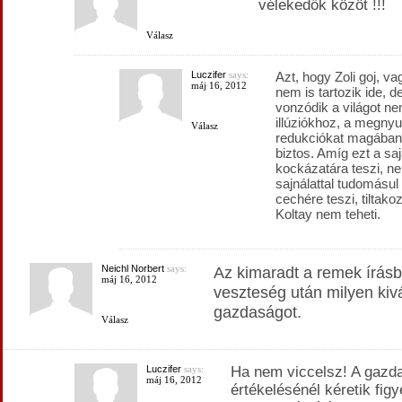
vélekedők közöt !!!
Válasz
Luczifer
says:
Azt, hogy Zoli goj, v
máj 16, 2012
nem is tartozik ide, d
vonzódik a világot n
illúziókhoz, a megnyu
Válasz
redukciókat magában
biztos. Amíg ezt a saj
kockázatára teszi, ne
sajnálattal tudomásul
cechére teszi, tiltako
Koltay nem teheti.
Neichl Norbert
says:
Az kimaradt a remek írásbó
máj 16, 2012
veszteség után milyen kiv
gazdaságot.
Válasz
Luczifer
says:
Ha nem viccelsz! A gazd
máj 16, 2012
értékelésénél kéretik fig